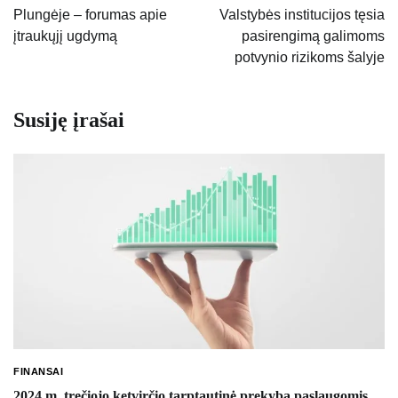
tarp
Plungėje – forumas apie
Valstybės institucijos tęsia
įtraukųjį ugdymą
pasirengimą galimoms
įrašų
potvynio rizikoms šalyje
Susiję įrašai
FINANSAI
2024 m. trečiojo ketvirčio tarptautinė prekyba paslaugomis