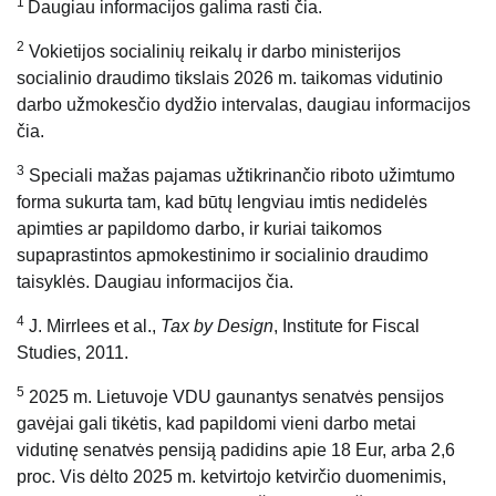
1
Daugiau informacijos galima rasti čia.
2
Vokietijos socialinių reikalų ir darbo ministerijos
socialinio draudimo tikslais 2026 m. taikomas vidutinio
darbo užmokesčio dydžio intervalas, daugiau informacijos
čia.
3
Speciali mažas pajamas užtikrinančio riboto užimtumo
forma sukurta tam, kad būtų lengviau imtis nedidelės
apimties ar papildomo darbo, ir kuriai taikomos
supaprastintos apmokestinimo ir socialinio draudimo
taisyklės. Daugiau informacijos čia.
4
J. Mirrlees et al.,
Tax by Design
, Institute for Fiscal
Studies, 2011.
5
2025 m. Lietuvoje VDU gaunantys senatvės pensijos
gavėjai gali tikėtis, kad papildomi vieni darbo metai
vidutinę senatvės pensiją padidins apie 18 Eur, arba 2,6
proc. Vis dėlto 2025 m. ketvirtojo ketvirčio duomenimis,