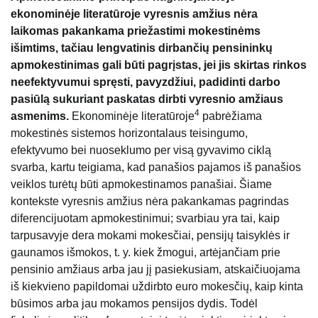
ekonominėje literatūroje vyresnis amžius nėra
laikomas pakankama priežastimi mokestinėms
išimtims, tačiau lengvatinis dirbančių pensininkų
apmokestinimas gali būti pagrįstas, jei jis skirtas rinkos
neefektyvumui spręsti, pavyzdžiui, padidinti darbo
pasiūlą sukuriant paskatas dirbti vyresnio amžiaus
4
asmenims.
Ekonominėje literatūroje
pabrėžiama
mokestinės sistemos horizontalaus teisingumo,
efektyvumo bei nuoseklumo per visą gyvavimo ciklą
svarba, kartu teigiama, kad panašios pajamos iš panašios
veiklos turėtų būti apmokestinamos panašiai. Šiame
kontekste vyresnis amžius nėra pakankamas pagrindas
diferencijuotam apmokestinimui; svarbiau yra tai, kaip
tarpusavyje dera mokami mokesčiai, pensijų taisyklės ir
gaunamos išmokos, t. y. kiek žmogui, artėjančiam prie
pensinio amžiaus arba jau jį pasiekusiam, atskaičiuojama
iš kiekvieno papildomai uždirbto euro mokesčių, kaip kinta
būsimos arba jau mokamos pensijos dydis. Todėl