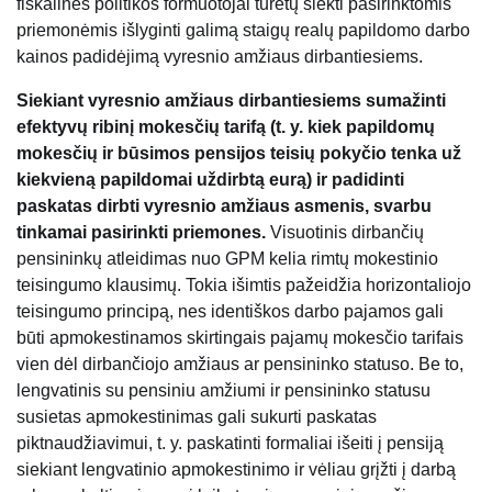
fiskalinės politikos formuotojai turėtų siekti pasirinktomis
priemonėmis išlyginti galimą staigų realų papildomo darbo
kainos padidėjimą vyresnio amžiaus dirbantiesiems.
Siekiant vyresnio amžiaus dirbantiesiems sumažinti
efektyvų ribinį mokesčių tarifą (t. y. kiek papildomų
mokesčių ir būsimos pensijos teisių pokyčio tenka už
kiekvieną papildomai uždirbtą eurą) ir padidinti
paskatas dirbti vyresnio amžiaus asmenis, svarbu
tinkamai pasirinkti priemones.
Visuotinis dirbančių
pensininkų atleidimas nuo GPM kelia rimtų mokestinio
teisingumo klausimų. Tokia išimtis pažeidžia horizontaliojo
teisingumo principą, nes identiškos darbo pajamos gali
būti apmokestinamos skirtingais pajamų mokesčio tarifais
vien dėl dirbančiojo amžiaus ar pensininko statuso. Be to,
lengvatinis su pensiniu amžiumi ir pensininko statusu
susietas apmokestinimas gali sukurti paskatas
piktnaudžiavimui, t. y. paskatinti formaliai išeiti į pensiją
siekiant lengvatinio apmokestinimo ir vėliau grįžti į darbą