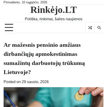
Skip
Pirmadienis, 10 rugpjūčio, 2026
Rinkėjo.LT
to
content
Politika, rinkimai, šalies naujienos
Ar mažesnis pensinio amžiaus
dirbančiųjų apmokestinimas
sumažintų darbuotojų trūkumą
Lietuvoje?
Posted on
29 sausio, 2026