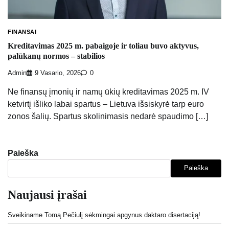
FINANSAI
Kreditavimas 2025 m. pabaigoje ir toliau buvo aktyvus,
palūkanų normos – stabilios
Admin
9 Vasario, 2026
0
Ne finansų įmonių ir namų ūkių kreditavimas 2025 m. IV
ketvirtį išliko labai spartus – Lietuva išsiskyrė tarp euro
zonos šalių. Spartus skolinimasis nedarė spaudimo […]
Paieška
Paieška
Naujausi įrašai
Sveikiname Tomą Pečiulį sėkmingai apgynus daktaro disertaciją!