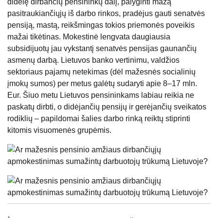
didelę dirbančių pensininkų dalį, palyginti mažą
pasitraukiančiųjų iš darbo rinkos, pradėjus gauti senatvės
pensiją, mastą, reikšmingas tokios priemonės poveikis
mažai tikėtinas. Mokestinė lengvata daugiausia
subsidijuotų jau vykstantį senatvės pensijas gaunančių
asmenų darbą. Lietuvos banko vertinimu, valdžios
sektoriaus pajamų netekimas (dėl mažesnės socialinių
įmokų sumos) per metus galėtų sudaryti apie 8–17 mln.
Eur. Šiuo metu Lietuvos pensininkams labiau reikia ne
paskatų dirbti, o didėjančių pensijų ir gerėjančių sveikatos
rodiklių – papildomai šalies darbo rinką reiktų stiprinti
kitomis visuomenės grupėmis.