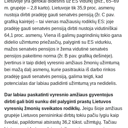
Lietuvoje yra gerokai didesnis už ES vidurkį (pvz., 65–69
m. grupėje – 2,8 karto). Lietuvoje tik 35,9 proc. asmenų
nustoja dirbti pradėję gauti senatvės pensiją (žr. C pav.
grafiką kairėje) – tai vienas mažiausių rodiklių ES: joje
pradėję gauti senatvės pensiją dirbti nustoja vidutiniškai
64,1 proc. asmenų. Viena iš galimų pagrindinių tokio gana
didelio užimtumo priežasčių, palyginti su ES vidurkiu,
mažos senatvės pensijos ir žema vidutinė senatvės
pensijos pakeitimo norma (žr. B pav. grafiką dešinėje).
Įvertinus ir taip didelį vyresnio amžiaus žmonių užimtumą
bei mažą dalį asmenų, kurie pasitraukia iš darbo rinkos
pradėję gauti senatvės pensiją, galima teigti, kad
potencialas dar labiau padidinti užimtumą yra nedidelis.
Dar labiau paskatinti vyresnio amžiaus gyventojus
dirbti gali būti sunku dėl palyginti prastų Lietuvos
vyresnių žmonių sveikatos rodiklių.
Jeigu šioje amžiaus
grupėje Lietuvos pensininkai dirbtų tokiu pačiu lygiu kaip
švedai, papildomai atsirastų 36,2 tūkst. užimtųjų. Tačiau