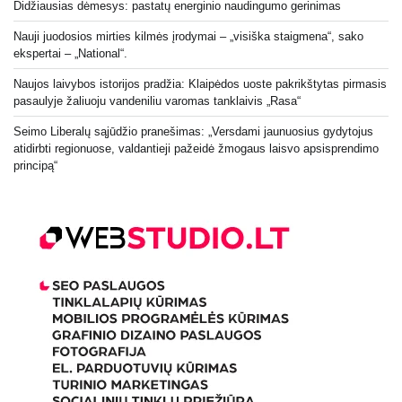
Didžiausias dėmesys: pastatų energinio naudingumo gerinimas
Nauji juodosios mirties kilmės įrodymai – „visiška staigmena“, sako
ekspertai – „National“.
Naujos laivybos istorijos pradžia: Klaipėdos uoste pakrikštytas pirmasis
pasaulyje žaliuoju vandeniliu varomas tanklaivis „Rasa“
Seimo Liberalų sąjūdžio pranešimas: „Versdami jaunuosius gydytojus
atidirbti regionuose, valdantieji pažeidė žmogaus laisvo apsisprendimo
principą“