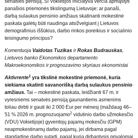
senatvės pensiją. Ši Vokietijos iniciatyva verčia apmąstyti
panašios priemonės tikslingumą Lietuvoje: ar panaši,
darbą sulaukus pensinio amžiaus skatinanti mokestinė
paskata galėtų būti naudinga atsižvelgiant į Lietuvos
demografinius iššūkius, darbo rinkos poreikius ir socialinio
teisingumo principus?
Komentuoja
Vaidotas Tuzikas
ir
Rokas Budrauskas
,
Lietuvos banko Ekonomikos departamento
Makroekonomikos ir prognozavimo skyriaus ekonomistai
1
Aktivrente
yra tikslinė mokestinė priemonė, kuria
siekiama skatinti savanorišką darbą sulaukus pensinio
amžiaus.
Tai – mokestinė paskata, leidžianti 67 m. ir
vyresniems senatvės pensiją gaunantiems asmenims
toliau dirbti ir gauti iki 2 000 Eur per mėnesį (maždaug 46–
2
51 % 2026 m. prognozuojamo
vidutinio darbo užmokesčio
(VDU) Vokietijoje) gyventojų pajamų mokesčiu (GPM)
neapmokestinamų darbo pajamų, jei dirbama pagal
standartinę darbo sutartį, pagal kurią dirbantysis privalomai