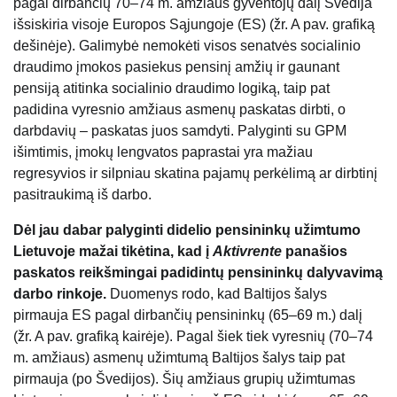
pagal dirbančių 70–74 m. amžiaus gyventojų dalį Švedija
išsiskiria visoje Europos Sąjungoje (ES) (žr. A pav. grafiką
dešinėje). Galimybė nemokėti visos senatvės socialinio
draudimo įmokos pasiekus pensinį amžių ir gaunant
pensiją atitinka socialinio draudimo logiką, taip pat
padidina vyresnio amžiaus asmenų paskatas dirbti, o
darbdavių – paskatas juos samdyti. Palyginti su GPM
išimtimis, įmokų lengvatos paprastai yra mažiau
regresyvios ir silpniau skatina pajamų perkėlimą ar dirbtinį
pasitraukimą iš darbo.
Dėl jau dabar palyginti didelio pensininkų užimtumo
Lietuvoje mažai tikėtina, kad į
Aktivrente
panašios
paskatos reikšmingai padidintų pensininkų dalyvavimą
darbo rinkoje.
Duomenys rodo, kad Baltijos šalys
pirmauja ES pagal dirbančių pensininkų (65–69 m.) dalį
(žr. A pav. grafiką kairėje). Pagal šiek tiek vyresnių (70–74
m. amžiaus) asmenų užimtumą Baltijos šalys taip pat
pirmauja (po Švedijos). Šių amžiaus grupių užimtumas