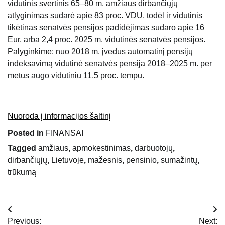
vidutinis svertinis 65–80 m. amžiaus dirbančiųjų
atlyginimas sudarė apie 83 proc. VDU, todėl ir vidutinis
tikėtinas senatvės pensijos padidėjimas sudaro apie 16
Eur, arba 2,4 proc. 2025 m. vidutinės senatvės pensijos.
Palyginkime: nuo 2018 m. įvedus automatinį pensijų
indeksavimą vidutinė senatvės pensija 2018–2025 m. per
metus augo vidutiniu 11,5 proc. tempu.
Nuoroda į informacijos šaltinį
Posted in
FINANSAI
Tagged
amžiaus
,
apmokestinimas
,
darbuotojų
,
dirbančiųjų
,
Lietuvoje
,
mažesnis
,
pensinio
,
sumažintų
,
trūkumą
Navigacija
Previous:
Next: