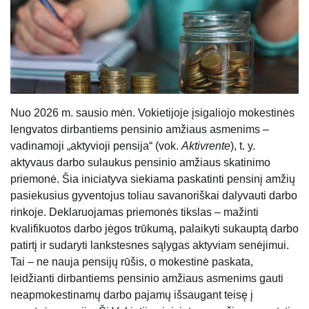
Nuo 2026 m. sausio mėn. Vokietijoje įsigaliojo mokestinės
lengvatos dirbantiems pensinio amžiaus asmenims –
vadinamoji „aktyvioji pensija“ (vok.
Aktivrente
), t. y.
aktyvaus darbo sulaukus pensinio amžiaus skatinimo
priemonė. Šia iniciatyva siekiama paskatinti pensinį amžių
pasiekusius gyventojus toliau savanoriškai dalyvauti darbo
rinkoje. Deklaruojamas priemonės tikslas – mažinti
kvalifikuotos darbo jėgos trūkumą, palaikyti sukauptą darbo
patirtį ir sudaryti lankstesnes sąlygas aktyviam senėjimui.
Tai – ne nauja pensijų rūšis, o mokestinė paskata,
leidžianti dirbantiems pensinio amžiaus asmenims gauti
neapmokestinamų darbo pajamų išsaugant teisę į