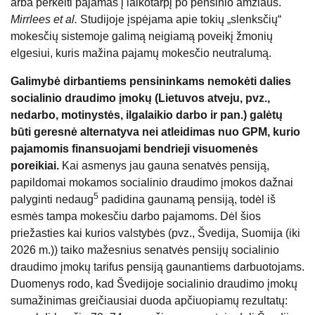
arba perkelti pajamas į laikotarpį po pensinio amžiaus.
Mirrlees et al.
Studijoje įspėjama apie tokių „slenksčių“
mokesčių sistemoje galimą neigiamą poveikį žmonių
elgesiui, kuris mažina pajamų mokesčio neutralumą.
Galimybė dirbantiems pensininkams nemokėti dalies
socialinio draudimo įmokų (Lietuvos atveju, pvz.,
nedarbo, motinystės, ilgalaikio darbo ir pan.) galėtų
būti geresnė alternatyva nei atleidimas nuo GPM, kurio
pajamomis finansuojami bendrieji visuomenės
poreikiai.
Kai asmenys jau gauna senatvės pensiją,
papildomai mokamos socialinio draudimo įmokos dažnai
5
palyginti nedaug
padidina gaunamą pensiją, todėl iš
esmės tampa mokesčiu darbo pajamoms. Dėl šios
priežasties kai kurios valstybės (pvz., Švedija, Suomija (iki
2026 m.)) taiko mažesnius senatvės pensijų socialinio
draudimo įmokų tarifus pensiją gaunantiems darbuotojams.
Duomenys rodo, kad Švedijoje socialinio draudimo įmokų
sumažinimas greičiausiai duoda apčiuopiamų rezultatų: