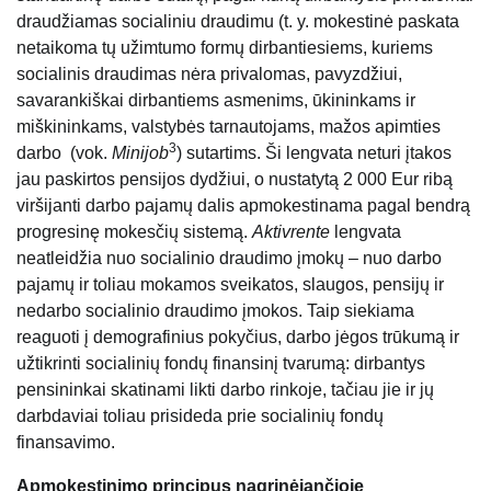
draudžiamas socialiniu draudimu (t. y. mokestinė paskata
netaikoma tų užimtumo formų dirbantiesiems, kuriems
socialinis draudimas nėra privalomas, pavyzdžiui,
savarankiškai dirbantiems asmenims, ūkininkams ir
miškininkams, valstybės tarnautojams, mažos apimties
3
darbo (vok.
Minijob
) sutartims. Ši lengvata neturi įtakos
jau paskirtos pensijos dydžiui, o nustatytą 2 000 Eur ribą
viršijanti darbo pajamų dalis apmokestinama pagal bendrą
progresinę mokesčių sistemą.
Aktivrente
lengvata
neatleidžia nuo socialinio draudimo įmokų – nuo darbo
pajamų ir toliau mokamos sveikatos, slaugos, pensijų ir
nedarbo socialinio draudimo įmokos. Taip siekiama
reaguoti į demografinius pokyčius, darbo jėgos trūkumą ir
užtikrinti socialinių fondų finansinį tvarumą: dirbantys
pensininkai skatinami likti darbo rinkoje, tačiau jie ir jų
darbdaviai toliau prisideda prie socialinių fondų
finansavimo.
Apmokestinimo principus nagrinėjančioje