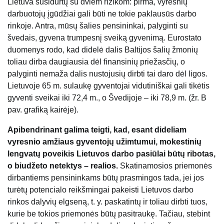
Lietuva susidurtų su dviem rizikom: pirma, vyresnių
darbuotojų įgūdžiai gali būti ne tokie paklausūs darbo
rinkoje. Antra, mūsų šalies pensininkai, palyginti su
švedais, gyvena trumpesnį sveiką gyvenimą. Eurostato
duomenys rodo, kad didelė dalis Baltijos šalių žmonių
toliau dirba daugiausia dėl finansinių priežasčių, o
palyginti nemaža dalis nustojusių dirbti tai daro dėl ligos.
Lietuvoje 65 m. sulaukę gyventojai vidutiniškai gali tikėtis
gyventi sveikai iki 72,4 m., o Švedijoje – iki 78,9 m. (žr. B
pav. grafiką kairėje).
Apibendrinant galima teigti, kad, esant dideliam
vyresnio amžiaus gyventojų užimtumui, mokestinių
lengvatų poveikis Lietuvos darbo pasiūlai būtų ribotas,
o biudžeto netektys – realios.
Skatinamosios priemonės
dirbantiems pensininkams būtų prasmingos tada, jei jos
turėtų potencialo reikšmingai pakeisti Lietuvos darbo
rinkos dalyvių elgseną, t. y. paskatintų ir toliau dirbti tuos,
kurie be tokios priemonės būtų pasitraukę. Tačiau, stebint