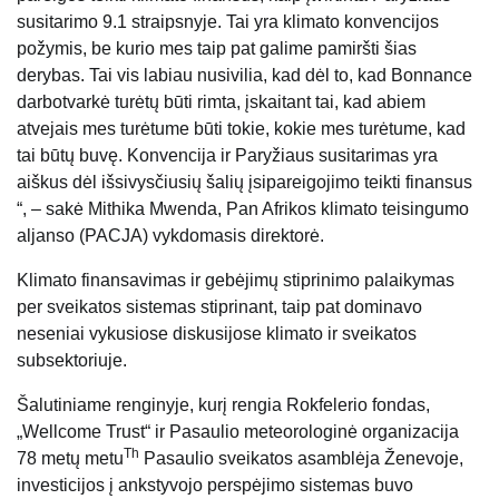
susitarimo 9.1 straipsnyje. Tai yra klimato konvencijos
požymis, be kurio mes taip pat galime pamiršti šias
derybas. Tai vis labiau nusivilia, kad dėl to, kad Bonnance
darbotvarkė turėtų būti rimta, įskaitant tai, kad abiem
atvejais mes turėtume būti tokie, kokie mes turėtume, kad
tai būtų buvę. Konvencija ir Paryžiaus susitarimas yra
aiškus dėl išsivysčiusių šalių įsipareigojimo teikti finansus
“, – sakė Mithika Mwenda, Pan Afrikos klimato teisingumo
aljanso (PACJA) vykdomasis direktorė.
Klimato finansavimas ir gebėjimų stiprinimo palaikymas
per sveikatos sistemas stiprinant, taip pat dominavo
neseniai vykusiose diskusijose klimato ir sveikatos
subsektoriuje.
Šalutiniame renginyje, kurį rengia Rokfelerio fondas,
„Wellcome Trust“ ir Pasaulio meteorologinė organizacija
Th
78 metų metu
Pasaulio sveikatos asamblėja Ženevoje,
investicijos į ankstyvojo perspėjimo sistemas buvo