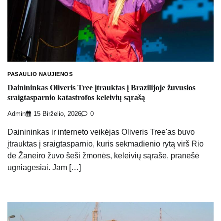
PASAULIO NAUJIENOS
Dainininkas Oliveris Tree įtrauktas į Brazilijoje žuvusios
sraigtasparnio katastrofos keleivių sąrašą
Admin
15 Birželio, 2026
0
Dainininkas ir interneto veikėjas Oliveris Tree'as buvo
įtrauktas į sraigtasparnio, kuris sekmadienio rytą virš Rio
de Žaneiro žuvo šeši žmonės, keleivių sąraše, pranešė
ugniagesiai. Jam […]