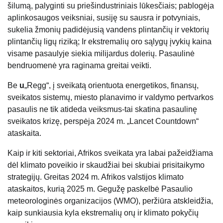
šilumą, palyginti su priešindustriniais lūkesčiais; pablogėja
aplinkosaugos veiksniai, susiję su sausra ir potvyniais,
sukelia žmonių padidėjusią vandens plintančių ir vektorių
plintančių ligų riziką; Ir ekstremalių oro sąlygų įvykių kaina
visame pasaulyje siekia milijardus dolerių. Pasaulinė
bendruomenė yra raginama greitai veikti.
Be
u
„Regg“, į sveikatą orientuota energetikos, finansų,
sveikatos sistemų, miesto planavimo ir valdymo pertvarkos
pasaulis ne tik atideda veiksmus-tai skatina pasaulinę
sveikatos krizę, perspėja 2024 m. „Lancet Countdown“
ataskaita.
Kaip ir kiti sektoriai, Afrikos sveikata yra labai pažeidžiama
dėl klimato poveikio ir skaudžiai bei skubiai prisitaikymo
strategijų. Greitas 2024 m. Afrikos valstijos klimato
ataskaitos, kurią 2025 m. Gegužę paskelbė Pasaulio
meteorologinės organizacijos (WMO), peržiūra atskleidžia,
kaip sunkiausia kyla ekstremalių orų ir klimato pokyčių