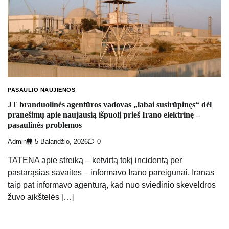
PASAULIO NAUJIENOS
JT branduolinės agentūros vadovas „labai susirūpinęs“ dėl
pranešimų apie naujausią išpuolį prieš Irano elektrinę –
pasaulinės problemos
Admin
5 Balandžio, 2026
0
TATENA apie streiką – ketvirtą tokį incidentą per
pastarąsias savaites – informavo Irano pareigūnai. Iranas
taip pat informavo agentūrą, kad nuo sviedinio skeveldros
žuvo aikštelės […]