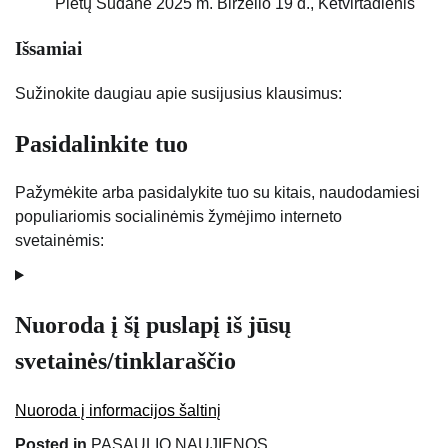
Pietų Sudane
2025 m. Birželio 19 d., Ketvirtadienis
Išsamiai
Sužinokite daugiau apie susijusius klausimus:
Pasidalinkite tuo
Pažymėkite arba pasidalykite tuo su kitais, naudodamiesi
populiariomis socialinėmis žymėjimo interneto
svetainėmis:
Nuoroda į šį puslapį iš jūsų
svetainės/tinklaraščio
Nuoroda į informacijos šaltinį
Posted in
PASAULIO NAUJIENOS