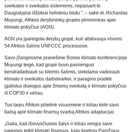
sveikatos ir sveikatos sistemoms, nepaisant to
Daugialypiai iššūkiai holistiniu būdu “, – sakė dr. Richardas
Muyungi, Afrikos derybininkų grupės pirmininkas apie
klimato pokyčius (AGN).
AGN yra įpareigota derybų grupė, kuri atstovauja visoms
54 Afrikos šalims UNFCCC procesuose.
Savo įžanginiame pranešime Bonos klimato konferencijoje
Muyungi teigė, kad grupė buvo pasirengusi
bendradarbiauti su kitomis šalimis, siekdama vadovauti
klimato ir sveikatos darbotvarkei, ir paragino pradėti
įgaliotus dialogus apie žmonių sveikatą ir klimato pokyčius
iš COP30 ir vėliau.
Tuo tarpu Afrikos pilietinė visuomenė ir toliau kėlė savo
balsą apie klimato finansų svarbą Afrikos adaptacijai.
„Gaila, kad išsivysčiusios šalys ir toliau vengia savo
pareigos teikti klimato finansus, kaip įtvirtinta Paryžiaus