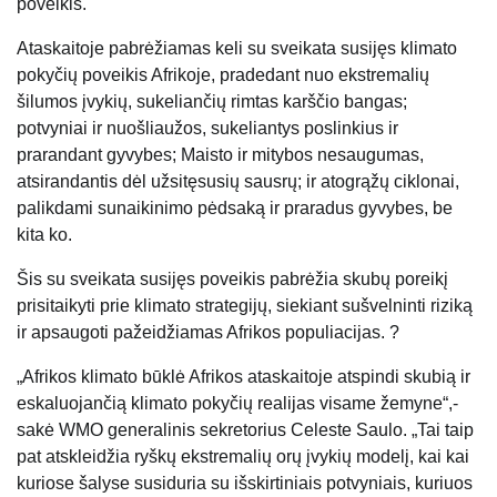
poveikis.
Ataskaitoje pabrėžiamas keli su sveikata susijęs klimato
pokyčių poveikis Afrikoje, pradedant nuo ekstremalių
šilumos įvykių, sukeliančių rimtas karščio bangas;
potvyniai ir nuošliaužos, sukeliantys poslinkius ir
prarandant gyvybes; Maisto ir mitybos nesaugumas,
atsirandantis dėl užsitęsusių sausrų; ir atogrąžų ciklonai,
palikdami sunaikinimo pėdsaką ir praradus gyvybes, be
kita ko.
Šis su sveikata susijęs poveikis pabrėžia skubų poreikį
prisitaikyti prie klimato strategijų, siekiant sušvelninti riziką
ir apsaugoti pažeidžiamas Afrikos populiacijas. ?
„Afrikos klimato būklė Afrikos ataskaitoje atspindi skubią ir
eskaluojančią klimato pokyčių realijas visame žemyne“,-
sakė WMO generalinis sekretorius Celeste Saulo. „Tai taip
pat atskleidžia ryškų ekstremalių orų įvykių modelį, kai kai
kuriose šalyse susiduria su išskirtiniais potvyniais, kuriuos