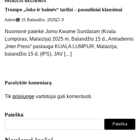
PASAULIO NAUJIENOS
Trumpo „šoko ir baimės“ tarifai – pasauliniai klausimai
Admin
15 Balandžio, 2025
0
Nuomonė pateikė Jomo Kwame Sundaram (Kvala
Lumpūras, Malaizija) 2025 m. Balandžio 15 d., Antradienis
„Inter Press“ paslauga KUALA LUMPUR, Malaizija,
balandžio 15 d. (IPS). JAV […]
Parašykite komentarą
Tik
prisijungę
vartotojai gali komentuoti.
Paieška
Paieška