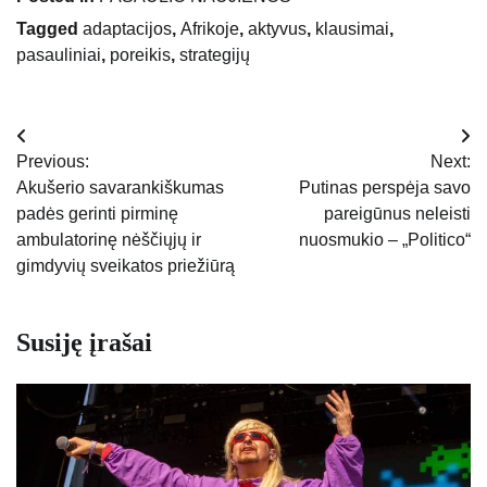
Tagged
adaptacijos
,
Afrikoje
,
aktyvus
,
klausimai
,
pasauliniai
,
poreikis
,
strategijų
Navigacija
Previous:
Next:
tarp
Akušerio savarankiškumas
Putinas perspėja savo
padės gerinti pirminę
pareigūnus neleisti
įrašų
ambulatorinę nėščiųjų ir
nuosmukio – „Politico“
gimdyvių sveikatos priežiūrą
Susiję įrašai