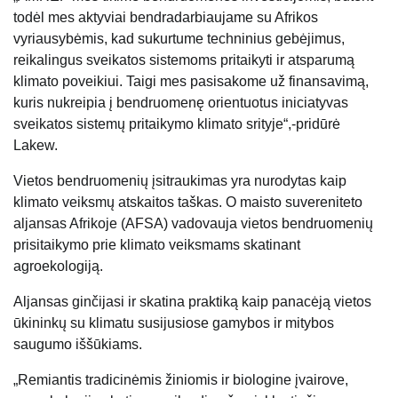
todėl mes aktyviai bendradarbiaujame su Afrikos
vyriausybėmis, kad sukurtume techninius gebėjimus,
reikalingus sveikatos sistemoms pritaikyti ir atsparumą
klimato poveikiui. Taigi mes pasisakome už finansavimą,
kuris nukreipia į bendruomenę orientuotus iniciatyvas
sveikatos sistemų pritaikymo klimato srityje“,-pridūrė
Lakew.
Vietos bendruomenių įsitraukimas yra nurodytas kaip
klimato veiksmų atskaitos taškas. O maisto suvereniteto
aljansas Afrikoje (AFSA) vadovauja vietos bendruomenių
prisitaikymo prie klimato veiksmams skatinant
agroekologiją.
Aljansas ginčijasi ir skatina praktiką kaip panacėją vietos
ūkininkų su klimatu susijusiose gamybos ir mitybos
saugumo iššūkiams.
„Remiantis tradicinėmis žiniomis ir biologine įvairove,