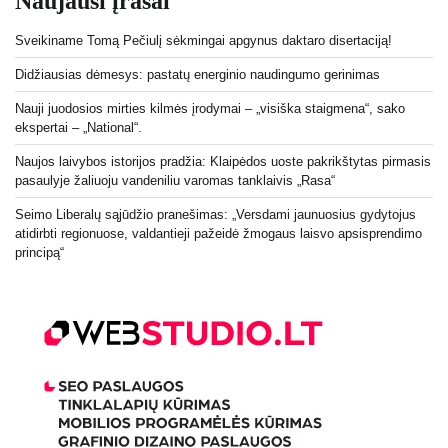
Naujausi įrašai
Sveikiname Tomą Pečiulį sėkmingai apgynus daktaro disertaciją!
Didžiausias dėmesys: pastatų energinio naudingumo gerinimas
Nauji juodosios mirties kilmės įrodymai – „visiška staigmena“, sako
ekspertai – „National“.
Naujos laivybos istorijos pradžia: Klaipėdos uoste pakrikštytas pirmasis
pasaulyje žaliuoju vandeniliu varomas tanklaivis „Rasa“
Seimo Liberalų sąjūdžio pranešimas: „Versdami jaunuosius gydytojus
atidirbti regionuose, valdantieji pažeidė žmogaus laisvo apsisprendimo
principą“