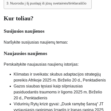
Nuoroda į šį puslapį iš jūsų svetainės/tinklaraščio
Kur toliau?
Susijusios naujienos
Naršykite susijusias naujienų temas:
Naujausios naujienos
Perskaitykite naujausias naujienų istorijas:
Klimatas ir sveikata: skubus adaptacijos strategijų
poreikis Afrikoje
2025 m. Birželio 20 d., Penktadienis
Gazos siaubas tęsiasi kaip silpniausias
pasiduodantis traumoms ir ligoms
2025 m. Birželio
20 d., Penktadienis
Vidurinių Rytų krizė gyvai: „Duok ramybę šansą“ JT
vyriausiasis raginimas Izraelis ir Iranas ragina
2025