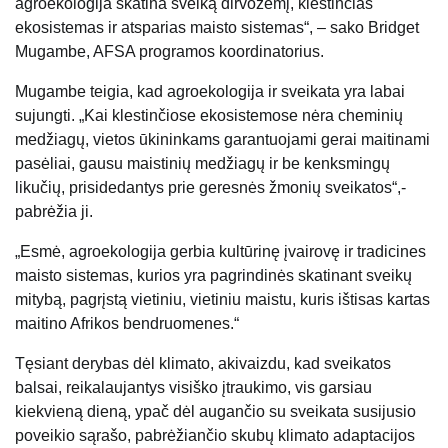
agroekologija skatina sveiką dirvožemį, klestinčias
ekosistemas ir atsparias maisto sistemas“, – sako Bridget
Mugambe, AFSA programos koordinatorius.
Mugambe teigia, kad agroekologija ir sveikata yra labai
sujungti. „Kai klestinčiose ekosistemose nėra cheminių
medžiagų, vietos ūkininkams garantuojami gerai maitinami
pasėliai, gausu maistinių medžiagų ir be kenksmingų
likučių, prisidedantys prie geresnės žmonių sveikatos“,-
pabrėžia ji.
„Esmė, agroekologija gerbia kultūrinę įvairovę ir tradicines
maisto sistemas, kurios yra pagrindinės skatinant sveikų
mitybą, pagrįstą vietiniu, vietiniu maistu, kuris ištisas kartas
maitino Afrikos bendruomenes.“
Tęsiant derybas dėl klimato, akivaizdu, kad sveikatos
balsai, reikalaujantys visiško įtraukimo, vis garsiau
kiekvieną dieną, ypač dėl augančio su sveikata susijusio
poveikio sąrašo, pabrėžiančio skubų klimato adaptacijos