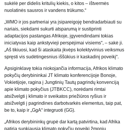
sukėlė per didelis kritulių kiekis, o kitos – ištvermės
nuolatinės sausros ir vandens trūkumo.“
„WMO ir jos partneriai yra įsipareigoję bendradarbiauti su
nariais, siekdami sukurti atsparumą ir sustiprinti
adaptacijos pastangas Afrikoje, įgyvendindami tokias
iniciatyvas kaip ankstyvieji perspėjimai visiems“, – sakė ji.
„Aš tikiuosi, kad ši ataskaita įkvėps kolektyvinius veiksmus
spręsti vis sudėtingesnius iššūkius ir kaskadinį poveikį“.
Apsiginklavę tokia niokojančia informacija, Afrikos klimato
pokyčių derybininkai JT klimato konferencijoje Bonoje,
Vokietijoje, ragina į Jungtinių Tautų pagrindų konvenciją
apie klimato pokyčius (JTBKCC), norėdami rimtai
atsižvelgti į klimato ir sveikatos priežiūros ryšius ir
atsižvelgti į pagrindines darbotvarkės elementus, taip pat,
be to, kaip ir „GgA“ integruoti (GG).
„Afrikos derybininkų grupė dar kartą patvirtina, kad Afrika
patiria sunkiausią klimato pokyčių poveikį žmonių