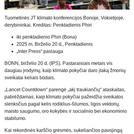
Tuometinės JT klimato konferencijos Bonoje, Vokietijoje,
derybininkai. Kreditas: Penktadienis Phiri
iki penktadienio Phiri (
Bona
)
2025 m. Birželio 20 d., Penktadienis
„Inter Press“ paslauga
BONN, birželio 20 d. (IPS). Pastaraisiais metais vis
daugiau įrodymų, kaip klimato pokyčiai daro įtaką žmonių
sveikatai keliais būdais.
„Lancet Countdown“ parengė „akį traukiančių“ ataskaitas,
pabrėždamas, kaip klimato pokyčiai pažeidžia sveikatos
slenksčius pagal kelis rodiklius-šilumos, ligos vektorių,
maisto saugumo, oro kokybės ir socialinio bei ekonominio
stabilumo.
Kai rekordinės karščio grėsmės, sukeliančios pavojingą