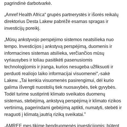
pagrindinė darbotvarkė.
„Amref Health Africa“ grupės partnerystės ir išorės reikalų
direktorius Desta Lakew pabrėžė esamas spragas ir
investicijų poreikį.
„Mūsų ankstyvojo perspėjimo sistemos neatsilieka nuo
tempo. Investicijos į ankstyvą perspėjimą, duomenis ir
informacines sistemas atsilieka, verčiančios mūsų
vyriausybes ir toliau pasitikėti pasenusiomis
technologijomis ir įranga, kurios nesugeba užfiksuoti ir
perduoti realiojo laiko informacijai visuomenei“,-sakė
Lakew. „Tai kenkia visuomenės pasirengimui, dėl kurio
galima išvengti nuostolių tiek nuosavybės, tiek gyvybės.
Todėl turime sustiprinti klimato sveikatos duomenų
sistemas, stebėjimą, ankstyvą perspėjimą ir klimato rizikos
vertinimą, pagerindami gebėjimą aptikti, numatyti, stebėti ir
reaguoti į klimatą jautrią riziką sveikatai.”
„AMREF mes tikime bendruomenės investicijomis; būtent