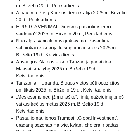
m. Birželio 20 d., Penktadienis
Atnaujinta Pietų Korėjos demokratija
2025 m. Birželio
20 d., Penktadienis
EURO GYVENIMAI: Didesnis pasaulinis euro
vaidmuo?
2025 m. Birželio 20 d., Penktadienis
Nuo atgrasymo iki nusiginklavimo: Pasauliniai
šalininkai reikalauja teisingumo ir taikos
2025 m.
Birželio 19 d., Ketvirtadienis
Apsaugos išlaidos – kaip Tanzanija panaikina
Maasai tapatybę
2025 m. Birželio 19 d.,
Ketvirtadienis
Tanzanija ir Uganda: Blogos vietos būti opozicijos
politikais
2025 m. Birželio 19 d., Ketvirtadienis
„Mes esame negrįžimo taške“: rimtų pažeidimų prieš
vaikus trečius metus
2025 m. Birželio 19 d.,
Ketvirtadienis
Pasaulio naujienos Trumpai: „Global Investment“,
uraganų sezonas Haityje, kylanti cholera ir badas