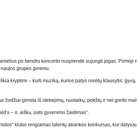
anielius po bendro koncerto nusprendė sujungti jėgas. Pirmoji n
to naujos grupės gimimu.
kia kryptimi – kurti muziką, kurios patys norėtų klausytis: gyvą, 
kur žodžiai gimsta iš stebėjimų, nuotaikų, pokštų ir net greito mai
ld’s – ir, aišku, pats gyvenimo žaidimas“.
amstos“ klubo rengiamas talentų atrankos konkursas, kur dalyva