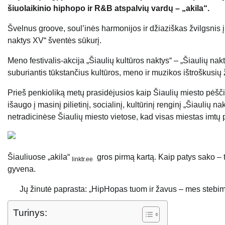
šiuolaikinio hiphopo ir R&B atspalvių vardų – „akila“.
Švelnus groove, soul’inės harmonijos ir džiaziškas žvilgsnis į 
naktys XV“ šventės sūkurį.
Meno festivalis-akcija „Šiaulių kultūros naktys“ – „Šiaulių na
suburiantis tūkstančius kultūros, meno ir muzikos ištroškusių
Prieš penkioliką metų prasidėjusios kaip Šiaulių miesto pėščių
išaugo į masinį pilietinį, socialinį, kultūrinį renginį „Šiaulių 
netradicinėse Šiaulių miesto vietose, kad visas miestas imtų p
Šiauliuose „akila“
gros pirmą kartą. Kaip patys sako – ta
linktr.ee
gyvena.
Jų žinutė paprasta: „HipHopas tuom ir žavus – mes stebim
Turinys: