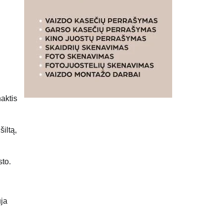
aktis
šiltą,
sto.
uja