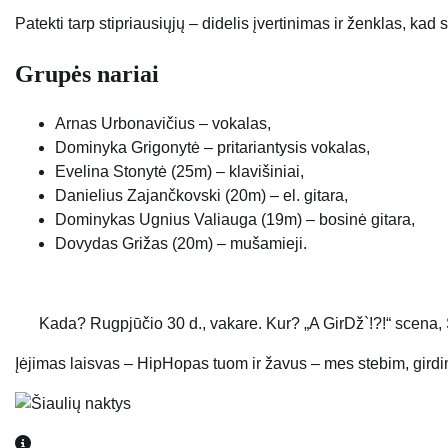
Patekti tarp stipriausiųjų – didelis įvertinimas ir ženklas, kad s
Grupės nariai
Arnas Urbonavičius – vokalas,
Dominyka Grigonytė – pritariantysis vokalas,
Evelina Stonytė (25m) – klavišiniai,
Danielius Zajančkovski (20m) – el. gitara,
Dominykas Ugnius Valiauga (19m) – bosinė gitara,
Dovydas Grižas (20m) – mušamieji.
Kada? Rugpjūčio 30 d., vakare. Kur? „A GirDž`!?!“ scena, 
Įėjimas laisvas – HipHopas tuom ir žavus – mes stebim, gird