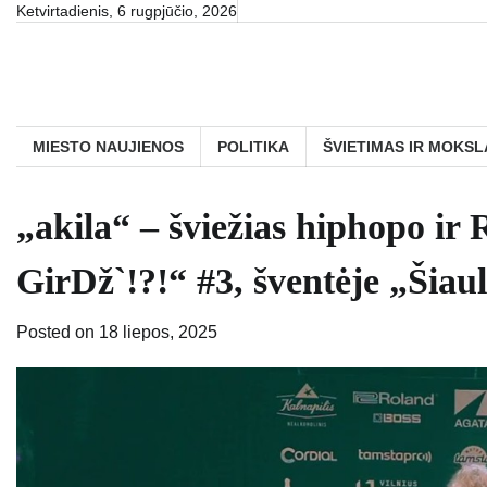
Skip
Ketvirtadienis, 6 rugpjūčio, 2026
to
content
MIESTO NAUJIENOS
POLITIKA
ŠVIETIMAS IR MOKSL
„akila“ – šviežias hiphopo ir
GirDž`!?!“ #3, šventėje „Šiau
Posted on
18 liepos, 2025