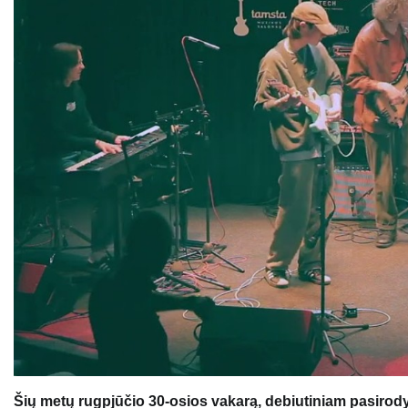
Šių metų rugpjūčio 30-osios vakarą, debiutiniam pasirodym