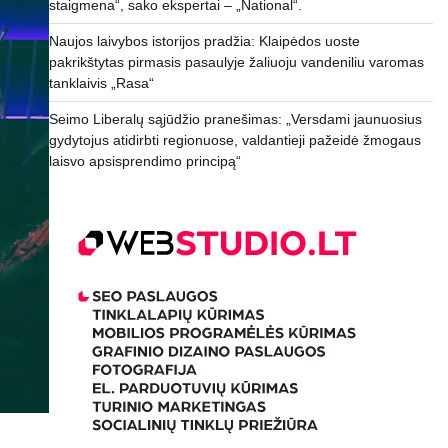
staigmena“, sako ekspertai – „National“.
Naujos laivybos istorijos pradžia: Klaipėdos uoste
pakrikštytas pirmasis pasaulyje žaliuoju vandeniliu varomas
tanklaivis „Rasa“
Seimo Liberalų sąjūdžio pranešimas: „Versdami jaunuosius
gydytojus atidirbti regionuose, valdantieji pažeidė žmogaus
laisvo apsisprendimo principą“