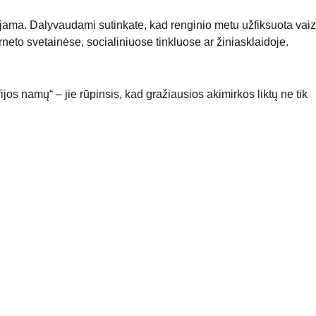
ojama. Dalyvaudami sutinkate, kad renginio metu užfiksuota vai
rneto svetainėse, socialiniuose tinkluose ar žiniasklaidoje.
ijos namų“ – jie rūpinsis, kad gražiausios akimirkos liktų ne tik