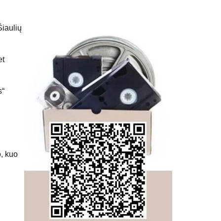
Šiaulių
et
s“
o, kuo