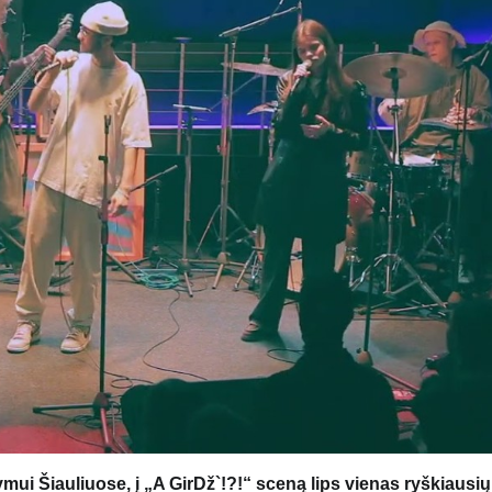
ui Šiauliuose, į „A GirDž`!?!“ sceną lips vienas ryškiausių