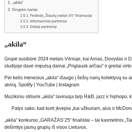
„akila“
Grupės nariai
Festivalį „Šiaulių naktys XV“ finansuoja
Informaciniai partneriai
Didieji partneriai
„akila“
Grupė susibūrė 2024 metais Vilniuje, kai Arnas, Dovydas ir D
studijoje davė impulsą dainai „Priglausk arčiau“ ir greitai vir
Per kelis mėnesius „akila“ išaugo į šešių narių kolektyvą su aiš
atvirą. Spotify | YouTube | Instagram
Muzikiniu stiliumi „akila“ laviruoja tarp R&B, jazz ir hiphopo, 
Patys sako, kad kurti įkvepia „kai užkuriam, alus ir McDona
„akila“ konkurso „GARAŽAS’25“ finalistai – tai kasmetinis „T
dešimtys jaunų grupių iš visos Lietuvos.