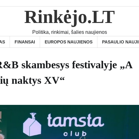
Rinkėjo.LT
Politika, rinkimai, šalies naujienos
AS
FINANSAI
EUROPOS NAUJIENOS
PASAULIO NAUJ
 R&B skambesys festivalyje „A
lių naktys XV“