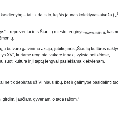
kasdienybę – tai tik dalis to, ką šis jaunas kolektyvas atveža į „
ktys“ – reprezentacinis Šiaulių miesto renginys
, kasm
www.siauliai.lt
 žmonių.
jų bulvaro gaivinimo akcija, jubiliejinės „Šiaulių kultūros
nakty
naktys XV“, kuriame renginiai vakare ir naktį vyksta netikėtose,
ulsuoti kultūra ir ji taptų lengvai pasiekiama kiekvienam.
i ne tik debiutas už Vilniaus ribų, bet ir galimybė pasidalinti tu
, girdim, jaučiam, gyvenam, o tada rašom.“