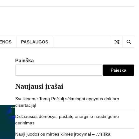
IENOS
PASLAUGOS
Paieška
Paieška
Naujausi įrašai
Sveikiname Tomą Pečiulį sėkmingai apgynus daktaro
disertaciją!
Didžiausias dėmesys: pastatų energinio naudingumo
gerinimas
Nauji juodosios mirties kilmės įrodymai – „visiška