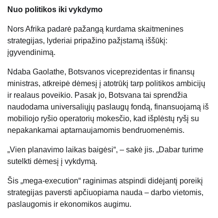
Nuo politikos iki vykdymo
Nors Afrika padarė pažangą kurdama skaitmenines
strategijas, lyderiai pripažino pažįstamą iššūkį:
įgyvendinimą.
Ndaba Gaolathe, Botsvanos viceprezidentas ir finansų
ministras, atkreipė dėmesį į atotrūkį tarp politikos ambicijų
ir realaus poveikio. Pasak jo, Botsvana tai sprendžia
naudodama universaliųjų paslaugų fondą, finansuojamą iš
mobiliojo ryšio operatorių mokesčio, kad išplėstų ryšį su
nepakankamai aptarnaujamomis bendruomenėmis.
„Vien planavimo laikas baigėsi“, – sakė jis. „Dabar turime
sutelkti dėmesį į vykdymą.
Šis „mega-execution“ raginimas atspindi didėjantį poreikį
strategijas paversti apčiuopiama nauda – darbo vietomis,
paslaugomis ir ekonomikos augimu.