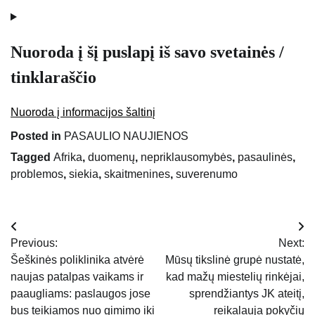
Nuoroda į šį puslapį iš savo svetainės /
tinklaraščio
Nuoroda į informacijos šaltinį
Posted in
PASAULIO NAUJIENOS
Tagged
Afrika
,
duomenų
,
nepriklausomybės
,
pasaulinės
,
problemos
,
siekia
,
skaitmenines
,
suverenumo
Navigacija
Previous:
Next:
tarp
Šeškinės poliklinika atvėrė
Mūsų tikslinė grupė nustatė,
naujas patalpas vaikams ir
kad mažų miestelių rinkėjai,
įrašų
paaugliams: paslaugos jose
sprendžiantys JK ateitį,
bus teikiamos nuo gimimo iki
reikalauja pokyčių