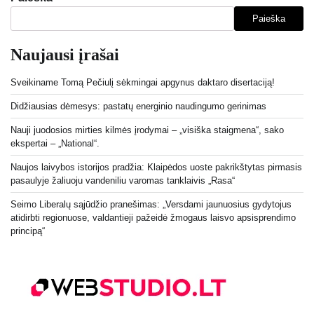
Paieška
Naujausi įrašai
Sveikiname Tomą Pečiulį sėkmingai apgynus daktaro disertaciją!
Didžiausias dėmesys: pastatų energinio naudingumo gerinimas
Nauji juodosios mirties kilmės įrodymai – „visiška staigmena“, sako
ekspertai – „National“.
Naujos laivybos istorijos pradžia: Klaipėdos uoste pakrikštytas pirmasis
pasaulyje žaliuoju vandeniliu varomas tanklaivis „Rasa“
Seimo Liberalų sąjūdžio pranešimas: „Versdami jaunuosius gydytojus
atidirbti regionuose, valdantieji pažeidė žmogaus laisvo apsisprendimo
principą“