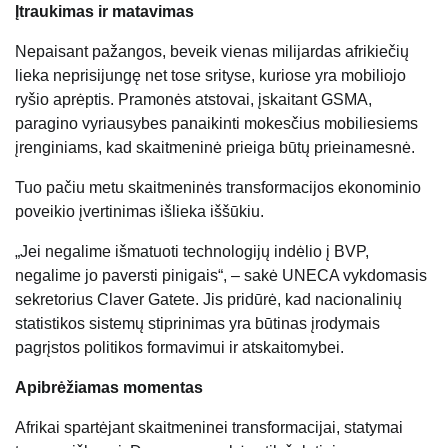
Įtraukimas ir matavimas
Nepaisant pažangos, beveik vienas milijardas afrikiečių
lieka neprisijungę net tose srityse, kuriose yra mobiliojo
ryšio aprėptis. Pramonės atstovai, įskaitant GSMA,
paragino vyriausybes panaikinti mokesčius mobiliesiems
įrenginiams, kad skaitmeninė prieiga būtų prieinamesnė.
Tuo pačiu metu skaitmeninės transformacijos ekonominio
poveikio įvertinimas išlieka iššūkiu.
„Jei negalime išmatuoti technologijų indėlio į BVP,
negalime jo paversti pinigais“, – sakė UNECA vykdomasis
sekretorius Claver Gatete. Jis pridūrė, kad nacionalinių
statistikos sistemų stiprinimas yra būtinas įrodymais
pagrįstos politikos formavimui ir atskaitomybei.
Apibrėžiamas momentas
Afrikai spartėjant skaitmeninei transformacijai, statymai