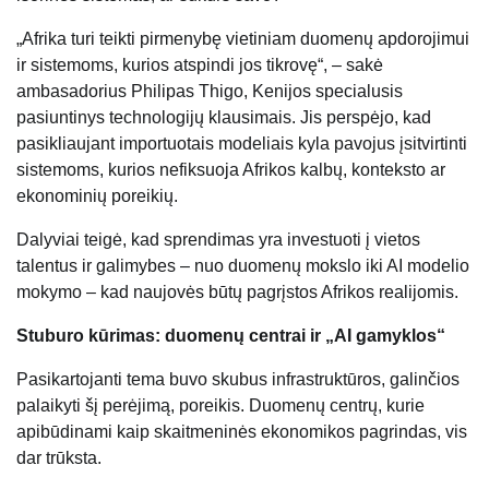
„Afrika turi teikti pirmenybę vietiniam duomenų apdorojimui
ir sistemoms, kurios atspindi jos tikrovę“, – sakė
ambasadorius Philipas Thigo, Kenijos specialusis
pasiuntinys technologijų klausimais. Jis perspėjo, kad
pasikliaujant importuotais modeliais kyla pavojus įsitvirtinti
sistemoms, kurios nefiksuoja Afrikos kalbų, konteksto ar
ekonominių poreikių.
Dalyviai teigė, kad sprendimas yra investuoti į vietos
talentus ir galimybes – nuo ​​duomenų mokslo iki AI modelio
mokymo – kad naujovės būtų pagrįstos Afrikos realijomis.
Stuburo kūrimas: duomenų centrai ir „AI gamyklos“
Pasikartojanti tema buvo skubus infrastruktūros, galinčios
palaikyti šį perėjimą, poreikis. Duomenų centrų, kurie
apibūdinami kaip skaitmeninės ekonomikos pagrindas, vis
dar trūksta.