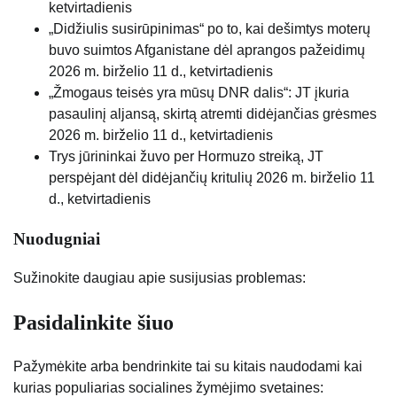
ketvirtadienis
„Didžiulis susirūpinimas“ po to, kai dešimtys moterų
buvo suimtos Afganistane dėl aprangos pažeidimų
2026 m. birželio 11 d., ketvirtadienis
„Žmogaus teisės yra mūsų DNR dalis“: JT įkuria
pasaulinį aljansą, skirtą atremti didėjančias grėsmes
2026 m. birželio 11 d., ketvirtadienis
Trys jūrininkai žuvo per Hormuzo streiką, JT
perspėjant dėl ​​didėjančių kritulių
2026 m. birželio 11
d., ketvirtadienis
Nuodugniai
Sužinokite daugiau apie susijusias problemas:
Pasidalinkite šiuo
Pažymėkite arba bendrinkite tai su kitais naudodami kai
kurias populiarias socialines žymėjimo svetaines: