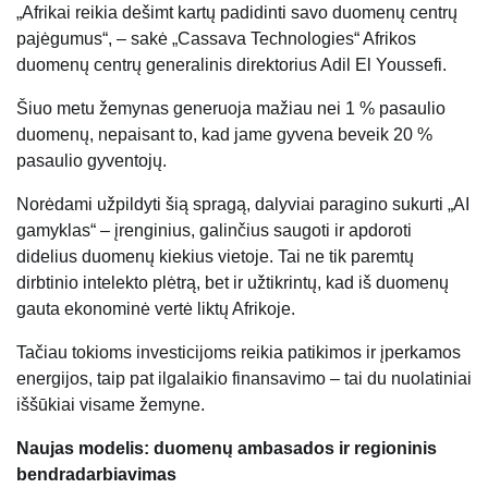
„Afrikai reikia dešimt kartų padidinti savo duomenų centrų
pajėgumus“, – sakė „Cassava Technologies“ Afrikos
duomenų centrų generalinis direktorius Adil El Youssefi.
Šiuo metu žemynas generuoja mažiau nei 1 % pasaulio
duomenų, nepaisant to, kad jame gyvena beveik 20 %
pasaulio gyventojų.
Norėdami užpildyti šią spragą, dalyviai paragino sukurti „AI
gamyklas“ – įrenginius, galinčius saugoti ir apdoroti
didelius duomenų kiekius vietoje. Tai ne tik paremtų
dirbtinio intelekto plėtrą, bet ir užtikrintų, kad iš duomenų
gauta ekonominė vertė liktų Afrikoje.
Tačiau tokioms investicijoms reikia patikimos ir įperkamos
energijos, taip pat ilgalaikio finansavimo – tai du nuolatiniai
iššūkiai visame žemyne.
Naujas modelis: duomenų ambasados ​​ir regioninis
bendradarbiavimas