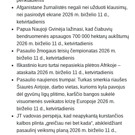
penktadienis
Afganistane žurnalistės negali nei užduoti klausimų,
nei pasirodyti ekrane
2026 m. birželio 11 d.,
ketvirtadienis
Papua Naujoji Gvinėja lažinasi, kad čiabuvių
bendruomenės apsaugos 700 000 hektarų aukštumų
2026 m. birželio 11 d., ketvirtadienis
Pasaulio žmogaus teisių čempionatas
2026 m.
birželio 11 d., ketvirtadienis
Iškastinio kuro turtai nepasiekia plėtros Afrikoje –
ataskaita
2026 m. birželio 11 d., ketvirtadienis
Pasaulio naujienos trumpai: Turkas smerkia riaušes
Šiaurės Airijoje, darbo vietas, kurioms kyla pavojus
dėl gyvūnų ligų plitimo, karščio bangos sukėlė
visuomenės sveikatos krizę Europoje
2026 m.
birželio 11 d., ketvirtadienis
JT vadovas perspėja, kad neapykantą kurstančios
kalbos plinta „greičiau nei bet kada“, atskleidžiant
pasaulinį veiksmų planą
2026 m. birželio 11 d.,