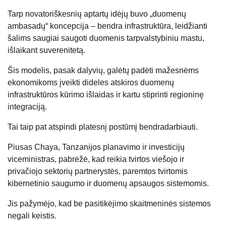
Tarp novatoriškesnių aptartų idėjų buvo „duomenų
ambasadų“ koncepcija – bendra infrastruktūra, leidžianti
šalims saugiai saugoti duomenis tarpvalstybiniu mastu,
išlaikant suverenitetą.
Šis modelis, pasak dalyvių, galėtų padėti mažesnėms
ekonomikoms įveikti dideles atskiros duomenų
infrastruktūros kūrimo išlaidas ir kartu stiprinti regioninę
integraciją.
Tai taip pat atspindi platesnį postūmį bendradarbiauti.
Piusas Chaya, Tanzanijos planavimo ir investicijų
viceministras, pabrėžė, kad reikia tvirtos viešojo ir
privačiojo sektorių partnerystės, paremtos tvirtomis
kibernetinio saugumo ir duomenų apsaugos sistemomis.
Jis pažymėjo, kad be pasitikėjimo skaitmeninės sistemos
negali keistis.