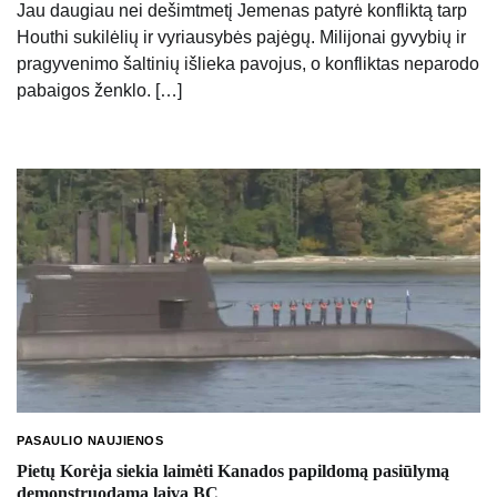
Jau daugiau nei dešimtmetį Jemenas patyrė konfliktą tarp
Houthi sukilėlių ir vyriausybės pajėgų. Milijonai gyvybių ir
pragyvenimo šaltinių išlieka pavojus, o konfliktas neparodo
pabaigos ženklo. […]
PASAULIO NAUJIENOS
Pietų Korėja siekia laimėti Kanados papildomą pasiūlymą
demonstruodama laivą BC