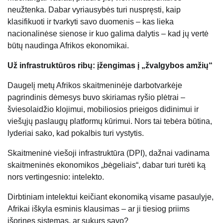
neužtenka. Dabar vyriausybės turi nuspręsti, kaip
klasifikuoti ir tvarkyti savo duomenis – kas lieka
nacionalinėse sienose ir kuo galima dalytis – kad jų vertė
būtų naudinga Afrikos ekonomikai.
Už infrastruktūros ribų: įžengimas į „žvalgybos amžių“
Daugelį metų Afrikos skaitmeninėje darbotvarkėje
pagrindinis dėmesys buvo skiriamas ryšio plėtrai –
šviesolaidžio klojimui, mobiliosios prieigos didinimui ir
viešųjų paslaugų platformų kūrimui. Nors tai tebėra būtina,
lyderiai sako, kad pokalbis turi vystytis.
Skaitmeninė viešoji infrastruktūra (DPI), dažnai vadinama
skaitmeninės ekonomikos „bėgeliais“, dabar turi turėti ką
nors vertingesnio: intelekto.
Dirbtiniam intelektui keičiant ekonomiką visame pasaulyje,
Afrikai iškyla esminis klausimas – ar ji tiesiog priims
išorines sistemas, ar sukurs savo?