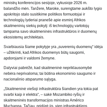
ministrų konferencijos sesijoje, vykusioje 2026 m.
balandžio mėn. Tanžere, Maroke, surengtame aukšto lygio
apskritojo stalo susitikime politikos formuotojai ir
technologijų lyderiai pranešė apie esminį Afrikos
skaitmeninių siekių pokytį: iš technologijų vartotojų
tampama savo skaitmeninės infrastruktūros ir duomenų
ekosistemų architektais.
Svarbiausia šiame pokytyje yra „suverenių duomenų“ idėja
– užtikrinti, kad Afrikos duomenys būtų saugomi,
apdorojami ir valdomi žemyne.
Dalyviai pabrėžė, kad skaitmeninė nepriklausomybė
nebėra neprivaloma; tai būtina ekonominio saugumo ir
nacionalinio atsparumo sąlyga.
„Skaitmeninė viešoji infrastruktūra šiandien yra tokia pat
svarbi kaip ir elektra“, – sakė Mozambiko ryšių ir
skaitmeninės transformacijos ministras Américo
Muchanga. Tačiau, pridūrė jis, vien infrastruktūros