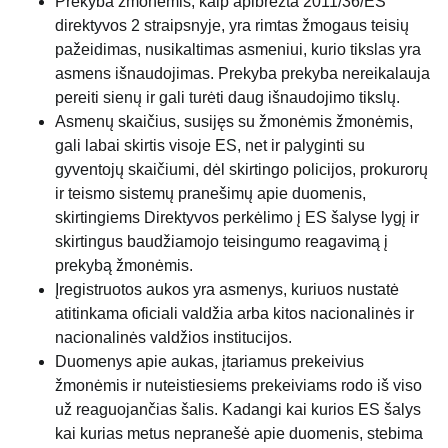
Prekyba žmonėmis, kaip apibrėžta 2011/36/ES
direktyvos 2 straipsnyje, yra rimtas žmogaus teisių
pažeidimas, nusikaltimas asmeniui, kurio tikslas yra
asmens išnaudojimas. Prekyba prekyba nereikalauja
pereiti sienų ir gali turėti daug išnaudojimo tikslų.
Asmenų skaičius, susijęs su žmonėmis žmonėmis,
gali labai skirtis visoje ES, net ir palyginti su
gyventojų skaičiumi, dėl skirtingo policijos, prokurorų
ir teismo sistemų pranešimų apie duomenis,
skirtingiems Direktyvos perkėlimo į ES šalyse lygį ir
skirtingus baudžiamojo teisingumo reagavimą į
prekybą žmonėmis.
Įregistruotos aukos yra asmenys, kuriuos nustatė
atitinkama oficiali valdžia arba kitos nacionalinės ir
nacionalinės valdžios institucijos.
Duomenys apie aukas, įtariamus prekeivius
žmonėmis ir nuteistiesiems prekeiviams rodo iš viso
už reaguojančias šalis. Kadangi kai kurios ES šalys
kai kurias metus nepranešė apie duomenis, stebima