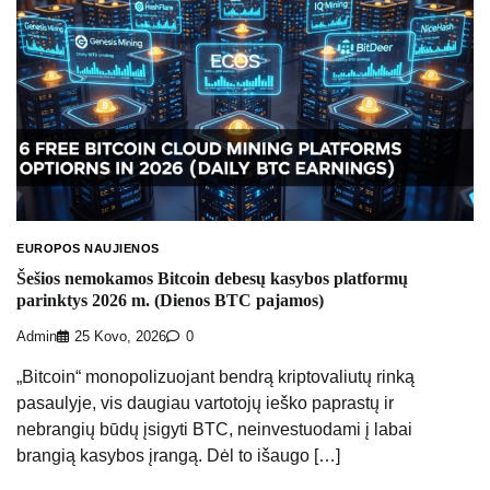
EUROPOS NAUJIENOS
Šešios nemokamos Bitcoin debesų kasybos platformų
parinktys 2026 m. (Dienos BTC pajamos)
Admin
25 Kovo, 2026
0
„Bitcoin“ monopolizuojant bendrą kriptovaliutų rinką
pasaulyje, vis daugiau vartotojų ieško paprastų ir
nebrangių būdų įsigyti BTC, neinvestuodami į labai
brangią kasybos įrangą. Dėl to išaugo […]