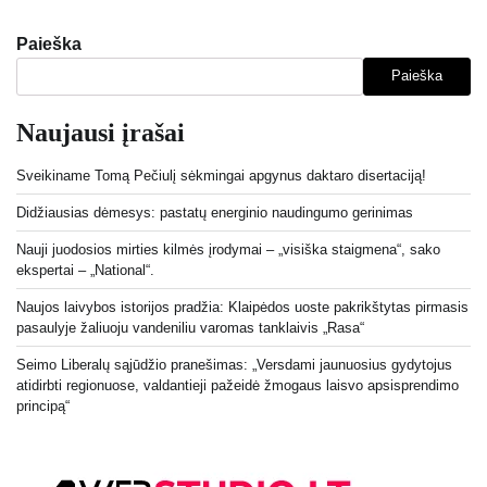
Paieška
Paieška
Naujausi įrašai
Sveikiname Tomą Pečiulį sėkmingai apgynus daktaro disertaciją!
Didžiausias dėmesys: pastatų energinio naudingumo gerinimas
Nauji juodosios mirties kilmės įrodymai – „visiška staigmena“, sako
ekspertai – „National“.
Naujos laivybos istorijos pradžia: Klaipėdos uoste pakrikštytas pirmasis
pasaulyje žaliuoju vandeniliu varomas tanklaivis „Rasa“
Seimo Liberalų sąjūdžio pranešimas: „Versdami jaunuosius gydytojus
atidirbti regionuose, valdantieji pažeidė žmogaus laisvo apsisprendimo
principą“