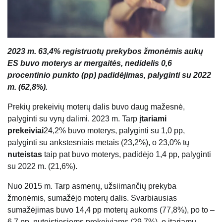
2023 m. 63,4% registruotų prekybos žmonėmis aukų
ES buvo moterys ar mergaitės, nedidelis 0,6
procentinio punkto (pp) padidėjimas, palyginti su 2022
m. (62,8%).
Prekių prekeivių moterų dalis buvo daug mažesnė,
palyginti su vyrų dalimi. 2023 m. Tarp
įtariami
prekeiviai
24,2% buvo moterys, palyginti su 1,0 pp,
palyginti su ankstesniais metais (23,2%), o 23,0% tų
nuteistas
taip pat buvo moterys, padidėjo 1,4 pp, palyginti
su 2022 m. (21,6%).
Nuo 2015 m. Tarp asmenų, užsiimančių prekyba
žmonėmis, sumažėjo moterų dalis. Svarbiausias
sumažėjimas buvo 14,4 pp moterų aukoms (77,8%), po to –
6,7 pp, nuteistiesiems prekeiviams (29,7%), o įtariamų