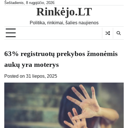
Skip
Šeštadienis, 8 rugpjūčio, 2026
Rinkėjo.LT
to
content
Politika, rinkimai, šalies naujienos
63% registruotų prekybos žmonėmis
aukų yra moterys
Posted on
31 liepos, 2025