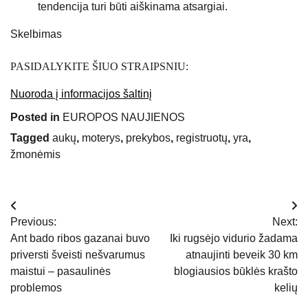
tendencija turi būti aiškinama atsargiai.
Skelbimas
PASIDALYKITE ŠIUO STRAIPSNIU:
Nuoroda į informacijos šaltinį
Posted in
EUROPOS NAUJIENOS
Tagged
aukų
,
moterys
,
prekybos
,
registruotų
,
yra
,
žmonėmis
Navigacija
Previous:
Next:
tarp
Ant bado ribos gazanai buvo
Iki rugsėjo vidurio žadama
priversti šveisti nešvarumus
atnaujinti beveik 30 km
įrašų
maistui – pasaulinės
blogiausios būklės krašto
problemos
kelių