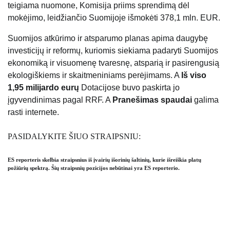
teigiama nuomone, Komisija priims sprendimą dėl
mokėjimo, leidžiančio Suomijoje išmokėti 378,1 mln. EUR.
Suomijos atkūrimo ir atsparumo planas apima daugybę
investicijų ir reformų, kuriomis siekiama padaryti Suomijos
ekonomiką ir visuomenę tvaresnę, atsparią ir pasirengusią
ekologiškiems ir skaitmeniniams perėjimams. A
Iš viso
1,95 milijardo eurų
Dotacijose buvo paskirta jo
įgyvendinimas pagal RRF. A
Pranešimas spaudai
galima
rasti internete.
PASIDALYKITE ŠIUO STRAIPSNIU:
ES reporteris skelbia straipsnius iš įvairių išorinių šaltinių, kurie išreiškia platų
požiūrių spektrą. Šių straipsnių pozicijos nebūtinai yra ES reporterio.