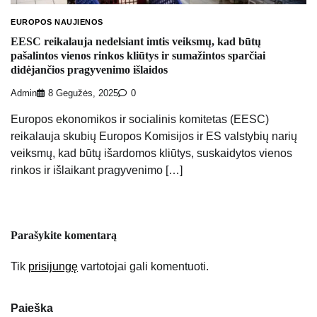
EUROPOS NAUJIENOS
EESC reikalauja nedelsiant imtis veiksmų, kad būtų
pašalintos vienos rinkos kliūtys ir sumažintos sparčiai
didėjančios pragyvenimo išlaidos
Admin
8 Gegužės, 2025
0
Europos ekonomikos ir socialinis komitetas (EESC)
reikalauja skubių Europos Komisijos ir ES valstybių narių
veiksmų, kad būtų išardomos kliūtys, suskaidytos vienos
rinkos ir išlaikant pragyvenimo […]
Parašykite komentarą
Tik
prisijungę
vartotojai gali komentuoti.
Paieška