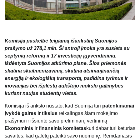
Komisija paskelbė teigiamą išankstinį Suomijos
prašymo už 378,1 mln. Ši antroji įmoka yra susieta su
septynių reformų ir 17 investicijų įgyvendinimu,
išdėstyta Suomijos atkūrimo plane. Šios priemonės
skatina skaitmenizavimą, skatina atsinaujinančią
energiją ir ekologišką transportą, padidina tyrimus ir
inovacijas bei išplėstų aukštojo mokslo galimybes
kuriant naujas studentų vietas.
Komisija iš anksto nustato, kad Suomija turi
patenkinamai
įvykdė gaires ir tikslus
reikalingas šiam mokėjimo
prašymui ir išsiuntė savo preliminarų vertinimą
Ekonominis ir finansinis komitetas
kuri dabar turi keturias
savaites, kad galėtų pateikti savo nuomonę. Remdamasis