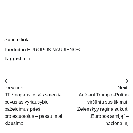
Source link
Posted in
EUROPOS NAUJIENOS
Tagged
mln
Navigacija
Previous:
Next:
tarp
JT žmogaus teisės smerkia
Artėjant Trumpo -Putino
buvusias vyriausybių
viršūnių susitikimui,
įrašų
pažeidimus prieš
Zelenskyy ragina sukurti
protestuotojus – pasauliniai
„Europos armiją“ –
klausimai
nacionalinį