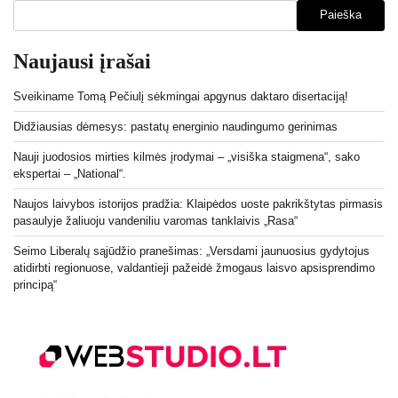
Paieška
Naujausi įrašai
Sveikiname Tomą Pečiulį sėkmingai apgynus daktaro disertaciją!
Didžiausias dėmesys: pastatų energinio naudingumo gerinimas
Nauji juodosios mirties kilmės įrodymai – „visiška staigmena“, sako
ekspertai – „National“.
Naujos laivybos istorijos pradžia: Klaipėdos uoste pakrikštytas pirmasis
pasaulyje žaliuoju vandeniliu varomas tanklaivis „Rasa“
Seimo Liberalų sąjūdžio pranešimas: „Versdami jaunuosius gydytojus
atidirbti regionuose, valdantieji pažeidė žmogaus laisvo apsisprendimo
principą“