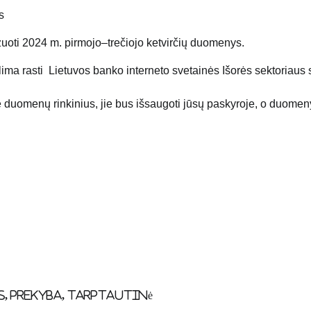
zuoti 2024 m. pirmojo–trečiojo ketvirčių duomenys.
ima rasti Lietuvos banko interneto svetainės Išorės sektoriaus st
uomenų rinkinius, jie bus išsaugoti jūsų paskyroje, o duomenys 
s
,
prekyba
,
tarptautinė