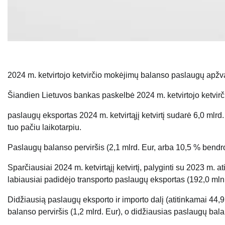
2024 m. ketvirtojo ketvirčio mokėjimų balanso paslaugų apžv
Šiandien Lietuvos bankas paskelbė 2024 m. ketvirtojo ketvirč
paslaugų eksportas 2024 m. ketvirtąjį ketvirtį sudarė 6,0 mlrd.
tuo pačiu laikotarpiu.
Paslaugų balanso perviršis (2,1 mlrd. Eur, arba 10,5 % bendro
Sparčiausiai 2024 m. ketvirtąjį ketvirtį, palyginti su 2023 m. a
labiausiai padidėjo transporto paslaugų eksportas (192,0 mln. 
Didžiausią paslaugų eksporto ir importo dalį (atitinkamai 44,9
balanso perviršis (1,2 mlrd. Eur), o didžiausias paslaugų balan