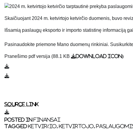
Skaičiuojant 2024 m. ketvirtojo ketvirčio duomenis, buvo revi
Išsamią paslaugų eksporto ir importo statistinę informaciją gal
Pasinaudokite priemone Mano duomenų rinkiniai. Susikurkite d
Pranešimo pdf versija (88.1 KB
download icon
)
Source link
Posted in
FINANSAI
Tagged
ketvirčio
,
ketvirtojo
,
paslaugomi