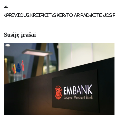
Navigacija
Previous:
Kreipkitės keršto ar padėkite jos
tarp
įrašų
Susiję įrašai