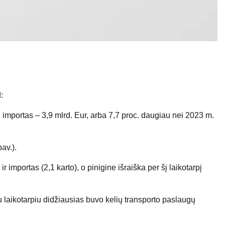
:
gų importas – 3,9 mlrd. Eur, arba 7,7 proc. daugiau nei 2023 m.
av.).
 importas (2,1 karto), o pinigine išraiška per šį laikotarpį
u laikotarpiu didžiausias buvo kelių transporto paslaugų