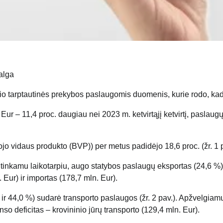
alga
io tarptautinės prekybos paslaugomis duomenis, kurie rodo, kad
 Eur – 11,4 proc. daugiau nei 2023 m. ketvirtąjį ketvirtį, paslau
jo vidaus produkto (BVP)) per metus padidėjo 18,6 proc. (žr. 1 p
titinkamu laikotarpiu, augo statybos paslaugų eksportas (24,6 %) ir
Eur) ir importas (178,7 mln. Eur).
 ir 44,0 %) sudarė transporto paslaugos (žr. 2 pav.). Apžvelgiam
so deficitas – krovininio jūrų transporto (129,4 mln. Eur).