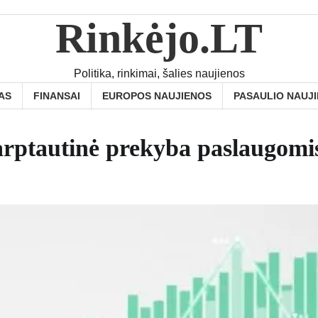
Rinkėjo.LT
Politika, rinkimai, šalies naujienos
AS
FINANSAI
EUROPOS NAUJIENOS
PASAULIO NAUJ
tarptautinė prekyba paslaugomi