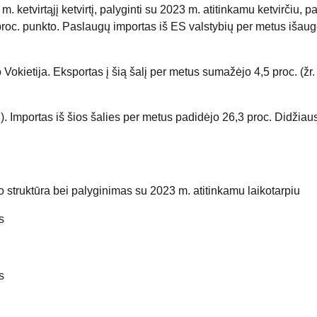
etvirtąjį ketvirtį, palyginti su 2023 m. atitinkamu ketvirčiu, pa
proc. punkto. Paslaugų importas iš ES valstybių per metus išaugo 8
Vokietija. Eksportas į šią šalį per metus sumažėjo 4,5 proc. (žr.
. Importas iš šios šalies per metus padidėjo 26,3 proc. Didžiaus
to struktūra bei palyginimas su 2023 m. atitinkamu laikotarpiu