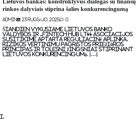
Lietuvos bankas: konstruktyvus dialogas su finansų
rinkos dalyviais stiprina šalies konkurencingumą
Admin
23 Rugsėjo, 2025
0
Šiandien vykusiame Lietuvos banko
valdybos ir „Fintech Hub LT“ asociacijos
susitikime aptarta reguliacinė aplinka,
rizikos vertinimu pagrįstos priežiūros
principas ir tolesni žingsniai stiprinant
Lietuvos konkurencingumą. […]
i.