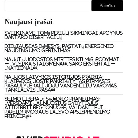
Paieška
Naujausi įrašai
Sveikiname Tomą Pečiulį sėkmingai apgynus
daktaro disertaciją!
Didžiausias dėmesys: pastatų energinio
naudingumo gerinimas
Nauji juodosios mirties kilmės įrodymai
– „visiška staigmena“, sako ekspertai –
„National“.
Naujos laivybos istorijos pradžia:
Klaipėdos uoste pakrikštytas pirmasis
pasaulyje žaliuoju vandeniliu varomas
tanklaivis „Rasa“
Seimo Liberalų sąjūdžio pranešimas:
„Versdami jaunuosius gydytojus
atidirbti regionuose, valdantieji
pažeidė žmogaus laisvo apsisprendimo
principą“