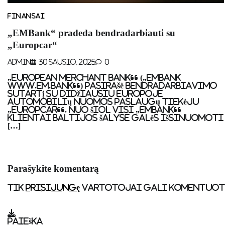
FINANSAI
„EMBank“ pradeda bendradarbiauti su
„Europcar“
Admin
30 Sausio, 2025
0
„European Merchant Bank“ („EMBank
www.em.bank“) pasirašė bendradarbiavimo
sutartį su didžiausiu Europoje
automobilių nuomos paslaugų tiekėju
„Europcar“. Nuo šiol visi „EMBank“
klientai Baltijos šalyse galės išsinuomoti
[…]
Parašykite komentarą
Tik
prisijungę
vartotojai gali komentuot
Paieška