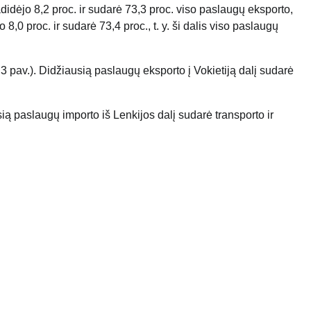
didėjo 8,2 proc. ir sudarė 73,3 proc. viso paslaugų eksporto,
,0 proc. ir sudarė 73,4 proc., t. y. ši dalis viso paslaugų
 3 pav.). Didžiausią paslaugų eksporto į Vokietiją dalį sudarė
ią paslaugų importo iš Lenkijos dalį sudarė transporto ir