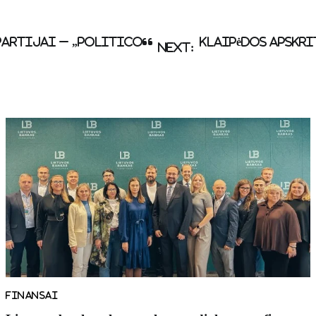
 partijai – „Politico“
Klaipėdos apskri
Next:
FINANSAI