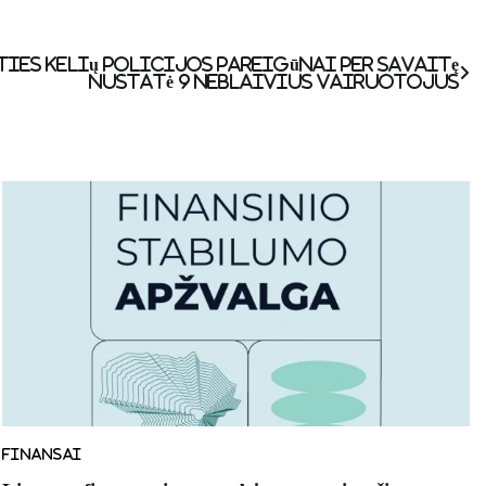
ties kelių policijos pareigūnai per savaitę
nustatė 9 neblaivius vairuotojus
FINANSAI