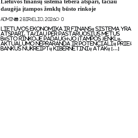
Lietuvos finansų sistema tebėra atspari, tačiau
daugėja įtampos ženklų būsto rinkoje
Admin
2 Birželio, 2026
0
Lietuvos ekonomika ir finansų sistema yra
atspari, tačiau per pastaruosius metus
būsto rinkoje padaugėjo įtampos ženklų.
Aktualumo nepraranda ir potencialių prieš
bankus nukreiptų kibernetinių atakų […]