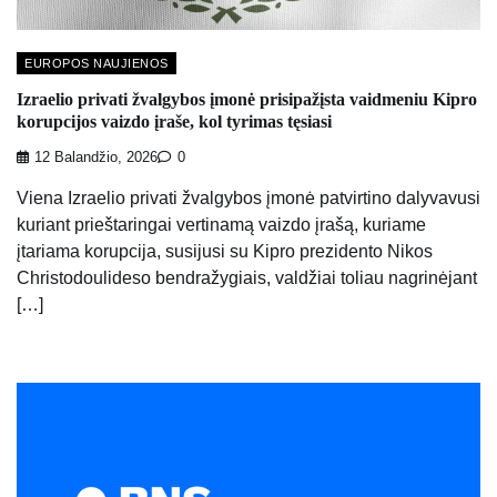
EUROPOS NAUJIENOS
Izraelio privati ​​žvalgybos įmonė prisipažįsta vaidmeniu Kipro
korupcijos vaizdo įraše, kol tyrimas tęsiasi
12 Balandžio, 2026
0
Viena Izraelio privati ​​žvalgybos įmonė patvirtino dalyvavusi
kuriant prieštaringai vertinamą vaizdo įrašą, kuriame
įtariama korupcija, susijusi su Kipro prezidento Nikos
Christodoulideso bendražygiais, valdžiai toliau nagrinėjant
[…]