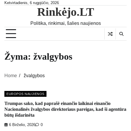
Skip
Ketvirtadienis, 6 rugpjūčio, 2026
Rinkėjo.LT
to
content
Politika, rinkimai, šalies naujienos
Žyma:
žvalgybos
Home
žvalgybos
EUROPOS NAUJIENOS
Trumpas sako, kad paprašė einančio laikinai einančio
Nacionalinės žvalgybos direktoriaus pareigas, kad ši agentūra
būtų išdarinėta
6 Birželio, 2026
0