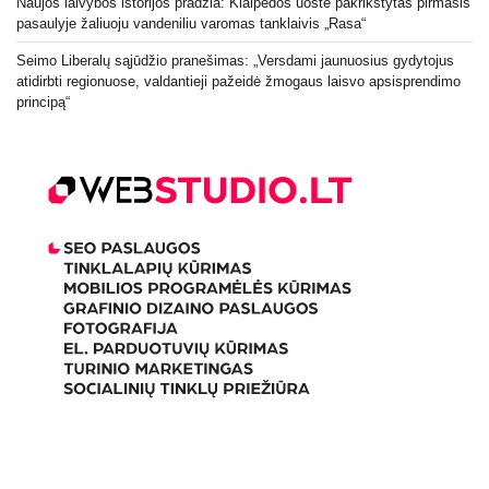
Naujos laivybos istorijos pradžia: Klaipėdos uoste pakrikštytas pirmasis
pasaulyje žaliuoju vandeniliu varomas tanklaivis „Rasa“
Seimo Liberalų sąjūdžio pranešimas: „Versdami jaunuosius gydytojus
atidirbti regionuose, valdantieji pažeidė žmogaus laisvo apsisprendimo
principą“