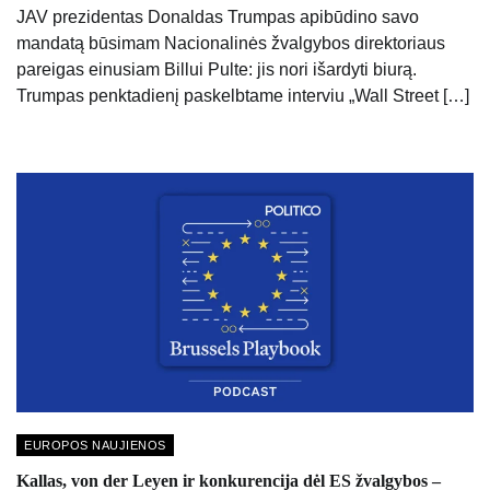
JAV prezidentas Donaldas Trumpas apibūdino savo
mandatą būsimam Nacionalinės žvalgybos direktoriaus
pareigas einusiam Billui Pulte: jis nori išardyti biurą.
Trumpas penktadienį paskelbtame interviu „Wall Street […]
EUROPOS NAUJIENOS
Kallas, von der Leyen ir konkurencija dėl ES žvalgybos –