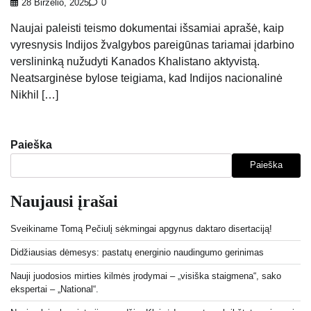
28 Birželio, 2025
0
Naujai paleisti teismo dokumentai išsamiai aprašė, kaip
vyresnysis Indijos žvalgybos pareigūnas tariamai įdarbino
verslininką nužudyti Kanados Khalistano aktyvistą.
Neatsarginėse bylose teigiama, kad Indijos nacionalinė
Nikhil […]
Paieška
Paieška
Naujausi įrašai
Sveikiname Tomą Pečiulį sėkmingai apgynus daktaro disertaciją!
Didžiausias dėmesys: pastatų energinio naudingumo gerinimas
Nauji juodosios mirties kilmės įrodymai – „visiška staigmena“, sako
ekspertai – „National“.