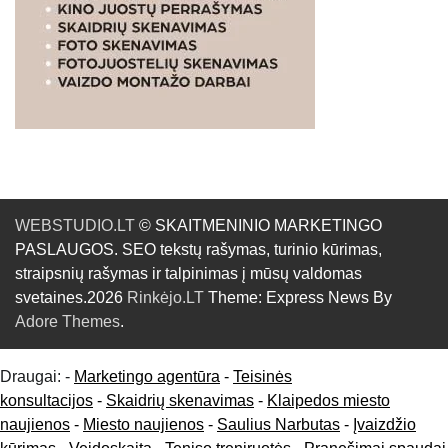
WEBSTUDIO.LT
© SKAITMENINIO MARKETINGO
PASLAUGOS. SEO tekstų rašymas, turinio kūrimas,
straipsnių rašymas ir talpinimas į mūsų valdomas
svetaines.2026
Rinkėjo.LT
Theme: Express News By
Adore Themes
.
Draugai: -
Marketingo agentūra
-
Teisinės
konsultacijos
-
Skaidrių skenavimas
-
Klaipedos miesto
naujienos
-
Miesto naujienos
-
Saulius Narbutas
-
Įvaizdžio