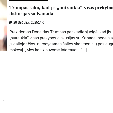
Trumpas sako, kad jis „nutraukia“ visas prekybo
diskusijas su Kanada
28 Birželio, 2025
0
Prezidentas Donaldas Trumpas penktadienį teigė, kad jis
„nutraukia“ visas prekybos diskusijas su Kanada, nedelsia
įsigaliojančios, nurodydamas šalies skaitmeninių paslaug
mokestį. „Mes ką tik buvome informuoti, […]
,
i,„