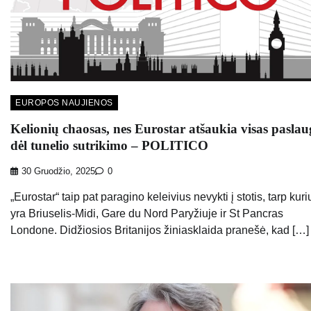
EUROPOS NAUJIENOS
Kelionių chaosas, nes Eurostar atšaukia visas paslau
dėl tunelio sutrikimo – POLITICO
30 Gruodžio, 2025
0
„Eurostar“ taip pat paragino keleivius nevykti į stotis, tarp kuri
yra Briuselis-Midi, Gare du Nord Paryžiuje ir St Pancras
Londone. Didžiosios Britanijos žiniasklaida pranešė, kad […]