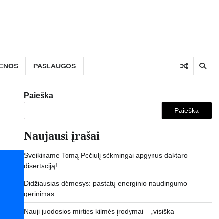
IENOS
PASLAUGOS
Paieška
Paieška
Naujausi įrašai
Sveikiname Tomą Pečiulį sėkmingai apgynus daktaro
disertaciją!
Didžiausias dėmesys: pastatų energinio naudingumo
gerinimas
Nauji juodosios mirties kilmės įrodymai – „visiška