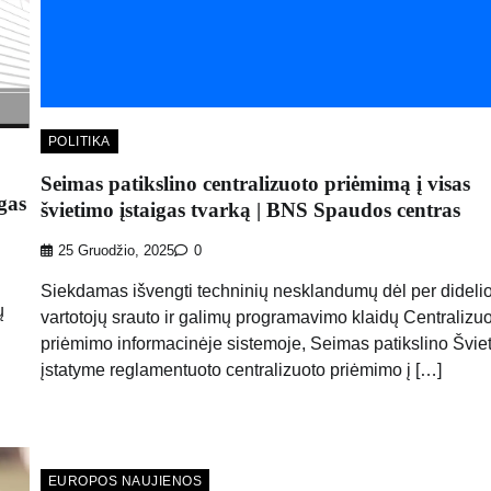
POLITIKA
Seimas patikslino centralizuoto priėmimą į visas
gas
švietimo įstaigas tvarką | BNS Spaudos centras
25 Gruodžio, 2025
0
Siekdamas išvengti techninių nesklandumų dėl per dideli
ų
vartotojų srauto ir galimų programavimo klaidų Centralizu
priėmimo informacinėje sistemoje, Seimas patikslino Švie
įstatyme reglamentuoto centralizuoto priėmimo į […]
EUROPOS NAUJIENOS