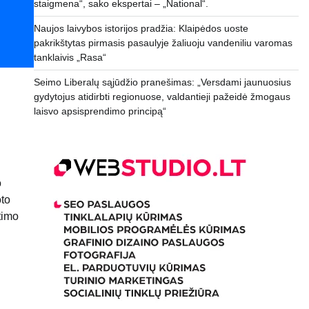
staigmena“, sako ekspertai – „National“.
Naujos laivybos istorijos pradžia: Klaipėdos uoste
pakrikštytas pirmasis pasaulyje žaliuoju vandeniliu varomas
tanklaivis „Rasa“
Seimo Liberalų sąjūdžio pranešimas: „Versdami jaunuosius
gydytojus atidirbti regionuose, valdantieji pažeidė žmogaus
laisvo apsisprendimo principą“
o
oto
timo