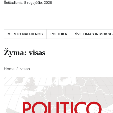
Skip
Šeštadienis, 8 rugpjūčio, 2026
to
content
MIESTO NAUJIENOS
POLITIKA
ŠVIETIMAS IR MOKSL
Žyma:
visas
Home
visas