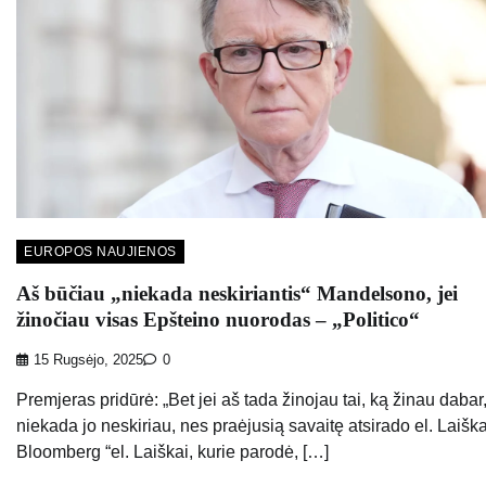
EUROPOS NAUJIENOS
Aš būčiau „niekada neskiriantis“ Mandelsono, jei
žinočiau visas Epšteino nuorodas – „Politico“
15 Rugsėjo, 2025
0
Premjeras pridūrė: „Bet jei aš tada žinojau tai, ką žinau dabar
niekada jo neskiriau, nes praėjusią savaitę atsirado el. Laiška
Bloomberg “el. Laiškai, kurie parodė, […]