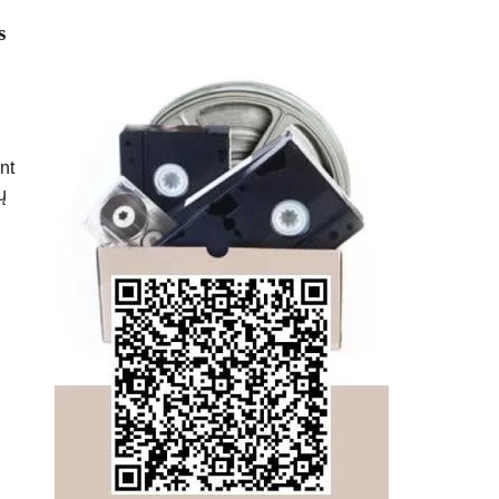
s
nt
ų