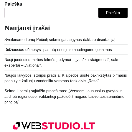
Paieška
Paieška
Naujausi įrašai
Sveikiname Tomą Pečiulį sėkmingai apgynus daktaro disertaciją!
Didžiausias dėmesys: pastatų energinio naudingumo gerinimas
Nauji juodosios mirties kilmės įrodymai – „visiška staigmena“, sako
ekspertai – „National“.
Naujos laivybos istorijos pradžia: Klaipėdos uoste pakrikštytas pirmasis
pasaulyje žaliuoju vandeniliu varomas tanklaivis „Rasa“
Seimo Liberalų sąjūdžio pranešimas: „Versdami jaunuosius gydytojus
atidirbti regionuose, valdantieji pažeidė žmogaus laisvo apsisprendimo
principą“