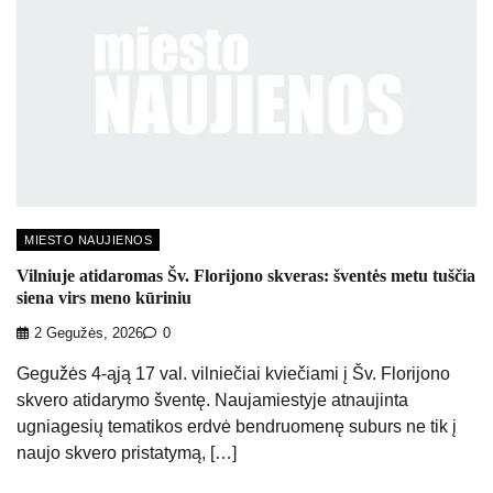
MIESTO NAUJIENOS
Vilniuje atidaromas Šv. Florijono skveras: šventės metu tuščia
siena virs meno kūriniu
2 Gegužės, 2026
0
Gegužės 4-ąją 17 val. vilniečiai kviečiami į Šv. Florijono
skvero atidarymo šventę. Naujamiestyje atnaujinta
ugniagesių tematikos erdvė bendruomenę suburs ne tik į
naujo skvero pristatymą, […]