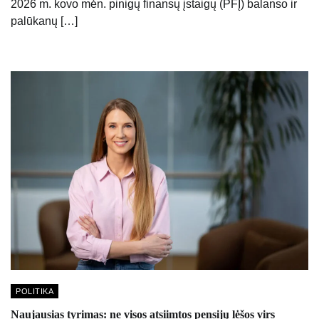
2026 m. kovo mėn. pinigų finansų įstaigų (PFĮ) balanso ir
palūkanų […]
POLITIKA
Naujausias tyrimas: ne visos atsiimtos pensijų lėšos virs