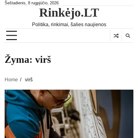
Skip
Šeštadienis, 8 rugpjūčio, 2026
Rinkėjo.LT
to
content
Politika, rinkimai, šalies naujienos
Žyma:
virš
Home
virš