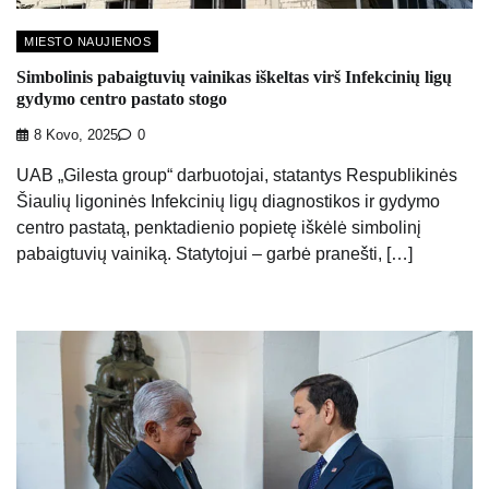
MIESTO NAUJIENOS
Simbolinis pabaigtuvių vainikas iškeltas virš Infekcinių ligų
gydymo centro pastato stogo
8 Kovo, 2025
0
UAB „Gilesta group“ darbuotojai, statantys Respublikinės
Šiaulių ligoninės Infekcinių ligų diagnostikos ir gydymo
centro pastatą, penktadienio popietę iškėlė simbolinį
pabaigtuvių vainiką. Statytojui – garbė pranešti, […]