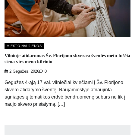
MIESTO NAUJIENOS
Vilniuje atidaromas Šv. Florijono skveras: šventės metu tuščia
siena virs meno kūriniu
2 Gegužės, 2026
0
Gegužės 4-ąją 17 val. vilniečiai kviečiami į Šv. Florijono
skvero atidarymo šventę. Naujamiestyje atnaujinta
ugniagesių tematikos erdvė bendruomenę suburs ne tik į
naujo skvero pristatymą, […]