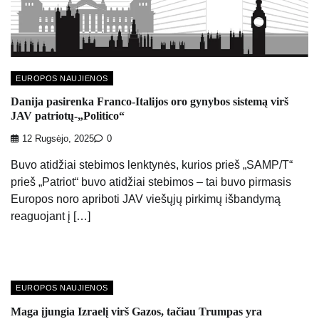
EUROPOS NAUJIENOS
Danija pasirenka Franco-Italijos oro gynybos sistemą virš
JAV patriotų-„Politico“
12 Rugsėjo, 2025
0
Buvo atidžiai stebimos lenktynės, kurios prieš „SAMP/T“
prieš „Patriot“ buvo atidžiai stebimos – tai buvo pirmasis
Europos noro apriboti JAV viešųjų pirkimų išbandymą
reaguojant į […]
EUROPOS NAUJIENOS
Maga įjungia Izraelį virš Gazos, tačiau Trumpas yra