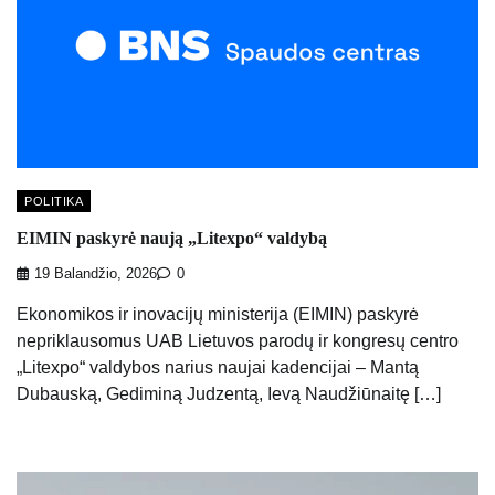
POLITIKA
EIMIN paskyrė naują „Litexpo“ valdybą
19 Balandžio, 2026
0
Ekonomikos ir inovacijų ministerija (EIMIN) paskyrė
nepriklausomus UAB Lietuvos parodų ir kongresų centro
„Litexpo“ valdybos narius naujai kadencijai – Mantą
Dubauską, Gediminą Judzentą, Ievą Naudžiūnaitę […]