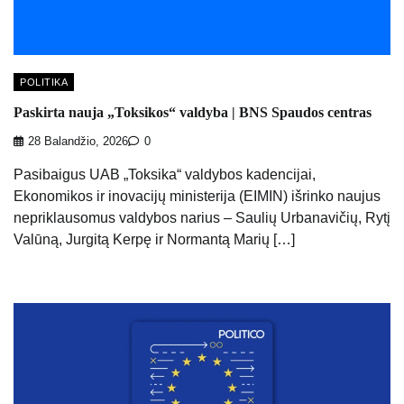
POLITIKA
Paskirta nauja „Toksikos“ valdyba | BNS Spaudos centras
28 Balandžio, 2026
0
Pasibaigus UAB „Toksika“ valdybos kadencijai,
Ekonomikos ir inovacijų ministerija (EIMIN) išrinko naujus
nepriklausomus valdybos narius – Saulių Urbanavičių, Rytį
Valūną, Jurgitą Kerpę ir Normantą Marių […]