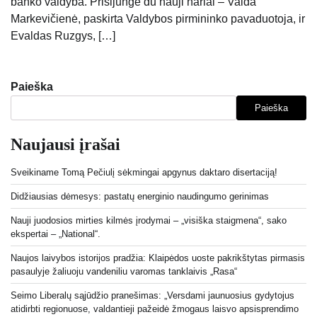
banko valdyba. Prisijungė du nauji nariai – Vaida
Markevičienė, paskirta Valdybos pirmininko pavaduotoja, ir
Evaldas Ruzgys, […]
Paieška
Paieška
Naujausi įrašai
Sveikiname Tomą Pečiulį sėkmingai apgynus daktaro disertaciją!
Didžiausias dėmesys: pastatų energinio naudingumo gerinimas
Nauji juodosios mirties kilmės įrodymai – „visiška staigmena“, sako
ekspertai – „National“.
Naujos laivybos istorijos pradžia: Klaipėdos uoste pakrikštytas pirmasis
pasaulyje žaliuoju vandeniliu varomas tanklaivis „Rasa“
Seimo Liberalų sąjūdžio pranešimas: „Versdami jaunuosius gydytojus
atidirbti regionuose, valdantieji pažeidė žmogaus laisvo apsisprendimo