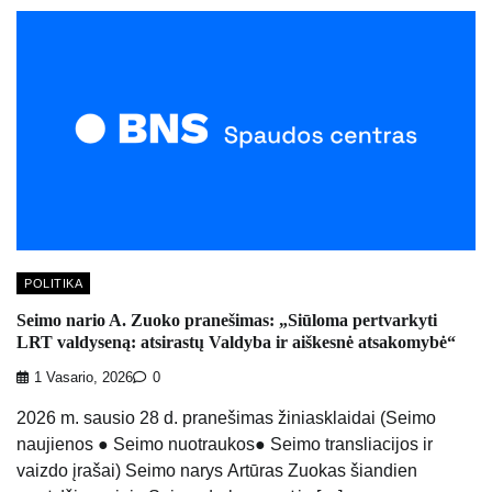
POLITIKA
Seimo nario A. Zuoko pranešimas: „Siūloma pertvarkyti
LRT valdyseną: atsirastų Valdyba ir aiškesnė atsakomybė“
1 Vasario, 2026
0
2026 m. sausio 28 d. pranešimas žiniasklaidai (Seimo
naujienos ● Seimo nuotraukos● Seimo transliacijos ir
vaizdo įrašai) Seimo narys Artūras Zuokas šiandien