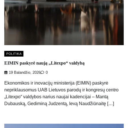
POLITIKA
EIMIN paskyrė naują „Litexpo“ valdybą
19 Balandžio, 2026
0
Ekonomikos ir inovacijų ministerija (EIMIN) paskyrė
nepriklausomus UAB Lietuvos parodų ir kongresų centro
„Litexpo“ valdybos narius naujai kadencijai – Mantą
Dubauską, Gediminą Judzentą, Ievą Naudžiūnaitę […]