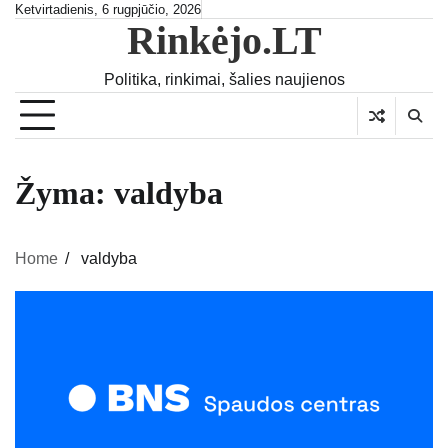
Skip
Ketvirtadienis, 6 rugpjūčio, 2026
Rinkėjo.LT
to
content
Politika, rinkimai, šalies naujienos
Žyma:
valdyba
Home
valdyba