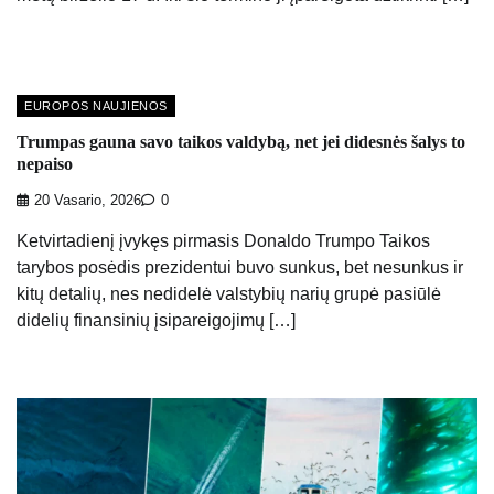
EUROPOS NAUJIENOS
Trumpas gauna savo taikos valdybą, net jei didesnės šalys to
nepaiso
20 Vasario, 2026
0
Ketvirtadienį įvykęs pirmasis Donaldo Trumpo Taikos
tarybos posėdis prezidentui buvo sunkus, bet nesunkus ir
kitų detalių, nes nedidelė valstybių narių grupė pasiūlė
didelių finansinių įsipareigojimų […]