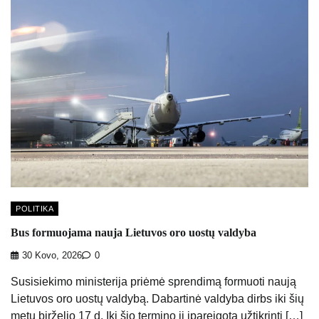
POLITIKA
Bus formuojama nauja Lietuvos oro uostų valdyba
30 Kovo, 2026
0
Susisiekimo ministerija priėmė sprendimą formuoti naują
Lietuvos oro uostų valdybą. Dabartinė valdyba dirbs iki šių
metų birželio 17 d. Iki šio termino ji įpareigota užtikrinti […]