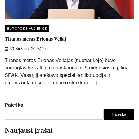
EUROPOS NAUJIENOS
Tiranos meras Erionas Veliaj
30 Birželio, 2025
0
Tiranos meras Erionas Veliajas (nuotraukoje) buvo
surengtas be kaltinimo pastaruosius 5 mėnesius, o jį tiria
SPAK. Vasarį jį areštavo speciali antikorupcija ir
organizuota nusikalstamumo struktūra […]
Paieška
Paieška
Naujausi įrašai