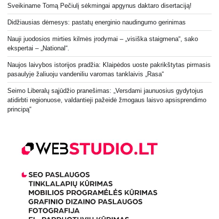
Sveikiname Tomą Pečiulį sėkmingai apgynus daktaro disertaciją!
Didžiausias dėmesys: pastatų energinio naudingumo gerinimas
Nauji juodosios mirties kilmės įrodymai – „visiška staigmena“, sako
ekspertai – „National“.
Naujos laivybos istorijos pradžia: Klaipėdos uoste pakrikštytas pirmasis
pasaulyje žaliuoju vandeniliu varomas tanklaivis „Rasa“
Seimo Liberalų sąjūdžio pranešimas: „Versdami jaunuosius gydytojus
atidirbti regionuose, valdantieji pažeidė žmogaus laisvo apsisprendimo
principą“