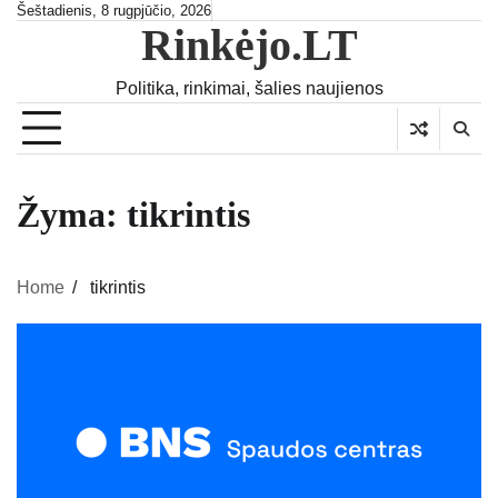
Skip
Šeštadienis, 8 rugpjūčio, 2026
Rinkėjo.LT
to
content
Politika, rinkimai, šalies naujienos
Žyma:
tikrintis
Home
tikrintis