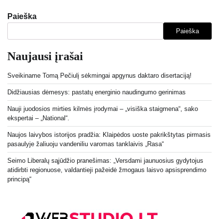
Paieška
Paieška
Naujausi įrašai
Sveikiname Tomą Pečiulį sėkmingai apgynus daktaro disertaciją!
Didžiausias dėmesys: pastatų energinio naudingumo gerinimas
Nauji juodosios mirties kilmės įrodymai – „visiška staigmena“, sako
ekspertai – „National“.
Naujos laivybos istorijos pradžia: Klaipėdos uoste pakrikštytas pirmasis
pasaulyje žaliuoju vandeniliu varomas tanklaivis „Rasa“
Seimo Liberalų sąjūdžio pranešimas: „Versdami jaunuosius gydytojus
atidirbti regionuose, valdantieji pažeidė žmogaus laisvo apsisprendimo
principą“