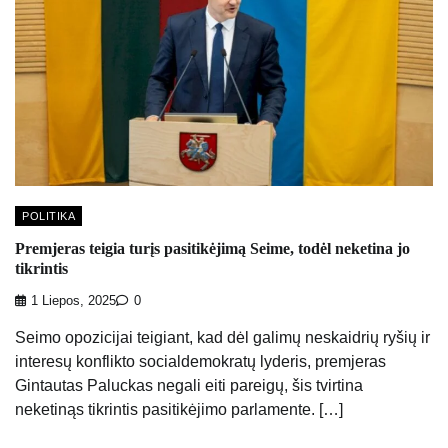
POLITIKA
Premjeras teigia turįs pasitikėjimą Seime, todėl neketina jo
tikrintis
1 Liepos, 2025
0
Seimo opozicijai teigiant, kad dėl galimų neskaidrių ryšių ir
interesų konflikto socialdemokratų lyderis, premjeras
Gintautas Paluckas negali eiti pareigų, šis tvirtina
neketinąs tikrintis pasitikėjimo parlamente. […]