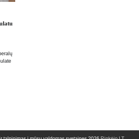
ulatu
beralų
ulate
talpinimas į mūsų valdomas svetaines.2026
Rinkėjo.LT