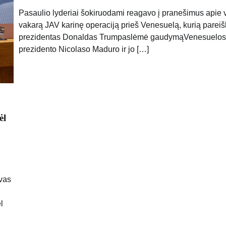
Pasaulio lyderiai šokiruodami reagavo į pranešimus apie 
vakarą JAV karinę operaciją prieš Venesuelą, kurią parei
prezidentas Donaldas Trumpaslėmė gaudymąVenesuelos
prezidento Nicolaso ​​Maduro ir jo […]
ėl
ovas
l