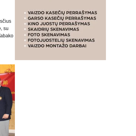
esčius
, su
 Tabako