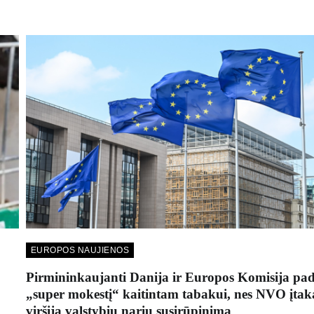
EUROPOS NAUJIENOS
Pirmininkaujanti Danija ir Europos Komisija pa
„super mokestį“ kaitintam tabakui, nes NVO įtak
viršija valstybių narių susirūpinimą