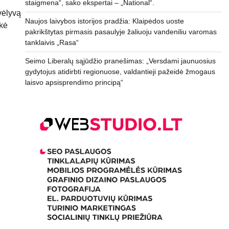
staigmena“, sako ekspertai – „National“.
vėlyvą
Naujos laivybos istorijos pradžia: Klaipėdos uoste
škė
pakrikštytas pirmasis pasaulyje žaliuoju vandeniliu varomas
tanklaivis „Rasa“
Seimo Liberalų sąjūdžio pranešimas: „Versdami jaunuosius
gydytojus atidirbti regionuose, valdantieji pažeidė žmogaus
laisvo apsisprendimo principą“