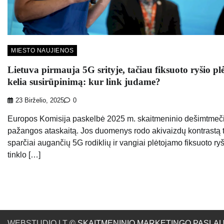
MIESTO NAUJIENOS
Lietuva pirmauja 5G srityje, tačiau fiksuoto ryšio pl
kelia susirūpinimą: kur link judame?
23 Birželio, 2025
0
Europos Komisija paskelbė 2025 m. skaitmeninio dešimtmeč
pažangos ataskaitą. Jos duomenys rodo akivaizdų kontrastą 
sparčiai augančių 5G rodiklių ir vangiai plėtojamo fiksuoto ry
tinklo […]
WEBSTUDIO.LT
© SKAITMENINIO MARKETINGO PASLAUGOS. SE