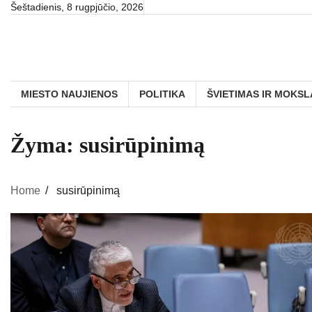
Skip
Šeštadienis, 8 rugpjūčio, 2026
to
content
MIESTO NAUJIENOS
POLITIKA
ŠVIETIMAS IR MOKSL
Žyma:
susirūpinimą
Home
susirūpinimą