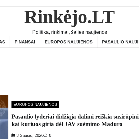
Rinkėjo.LT
Politika, rinkimai, šalies naujienos
AS
FINANSAI
EUROPOS NAUJIENOS
PASAULIO NAUJ
EUROPOS NAUJIENOS
Pasaulio lyderiai didžiąja dalimi reiškia susirūpin
kai kuriuos giria dėl JAV suėmimo Maduro
3 Sausio, 2026
0