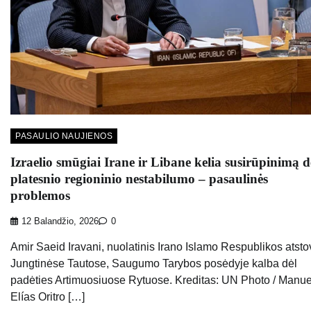
PASAULIO NAUJIENOS
Izraelio smūgiai Irane ir Libane kelia susirūpinimą d
platesnio regioninio nestabilumo – pasaulinės
problemos
12 Balandžio, 2026
0
Amir Saeid Iravani, nuolatinis Irano Islamo Respublikos atst
Jungtinėse Tautose, Saugumo Tarybos posėdyje kalba dėl
padėties Artimuosiuose Rytuose. Kreditas: UN Photo / Manue
Elías Oritro […]