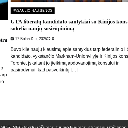
PASAULIO NAUJIENOS
GTA liberalų kandidato santykiai su Kinijos kons
sukelia naujų susirūpinimą
ėtra
17 Balandžio, 2025
0
Buvo kilę naujų klausimų apie santykius tarp federalinio li
kandidato, vykstančio Markham-Unionvilyje ir Kinijos kons
Toronte, įskaitant jo įteikimą apdovanojimą konsului ir
io
pasirodymui, kad pasveikintų […]
tarp
šio
O tekstų rašymas, turinio kūrimas, straipsnių rašymas ir 