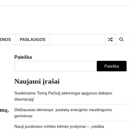
IENOS
PASLAUGOS
Paieška
Paieška
Naujausi įrašai
Sveikiname Tomą Pečiulį sėkmingai apgynus daktaro
disertaciją!
imą,
Didžiausias dėmesys: pastatų energinio naudingumo
gerinimas
Nauji juodosios mirties kilmės įrodymai – „visiška