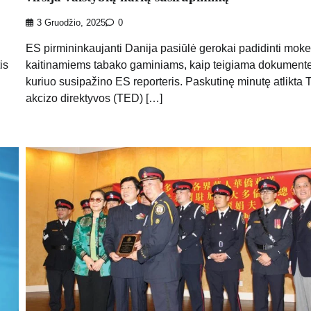
3 Gruodžio, 2025
0
ES pirmininkaujanti Danija pasiūlė gerokai padidinti mok
is
kaitinamiems tabako gaminiams, kaip teigiama dokumente
kuriuo susipažino ES reporteris. Paskutinę minutę atlikta
akcizo direktyvos (TED) […]