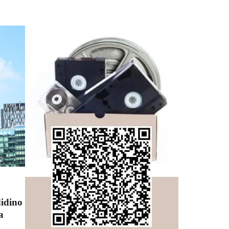
didino
a