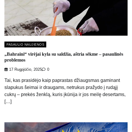
PASAULIO NAUJIENOS
„Bahraini“ virėjai kyla su saldžia, aštria sėkme – pasaulinės
problemos
17 Rugpjūčio, 2025
0
Tai, kas prasidėjo kaip paprastas džiaugsmas gaminant
slapukus šeimai ir draugams, netrukus pražydo į rudąjį
cukrų – prekės ženklą, kuris įkūnija ir jos meilę desertams,
[…]