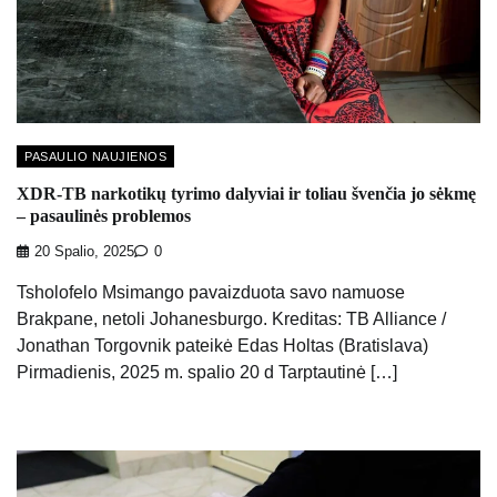
PASAULIO NAUJIENOS
XDR-TB narkotikų tyrimo dalyviai ir toliau švenčia jo sėkmę
– pasaulinės problemos
20 Spalio, 2025
0
Tsholofelo Msimango pavaizduota savo namuose
Brakpane, netoli Johanesburgo. Kreditas: TB Alliance /
Jonathan Torgovnik pateikė Edas Holtas (Bratislava)
Pirmadienis, 2025 m. spalio 20 d Tarptautinė […]