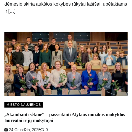
dėmesio skiria aukštos kokybės rūkytai lašišai, upėtakiams
ir […]
MIESTO NAUJIENOS
„Skambanti sėkmė“ – pasveikinti Alytaus muzikos mokyklos
laureatai ir jų mokytojai
24 Gruodžio, 2025
0