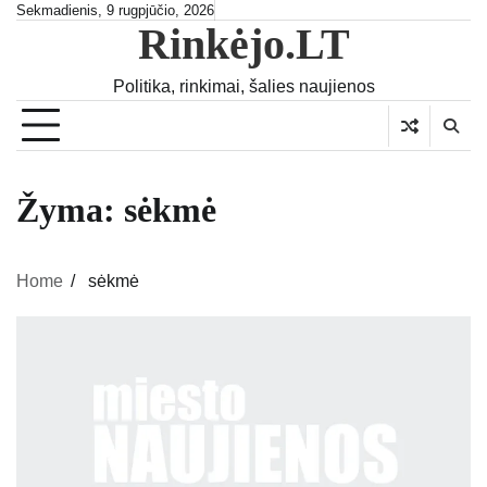
Skip
Sekmadienis, 9 rugpjūčio, 2026
Rinkėjo.LT
to
content
Politika, rinkimai, šalies naujienos
Žyma:
sėkmė
Home
sėkmė