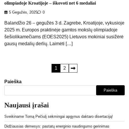
olimpiadoje Kroatijoje – iškovoti net 6 medaliai
5 Gegužės, 2025
0
Balandžio 26 – gegužės 3 d. Zagrebe, Kroatijoje, vykusioje
2025 m. Europos praktinėje gamtos mokslų olimpiadoje
šešiolikamečiams (EOES2025) Lietuvos mokiniai susižėrė
gausų medalių derlių. Laimėti […]
Įrašų
1
2
puslapiavimas
Paieška
Paieška
Naujausi įrašai
Sveikiname Tomą Pečiulį sėkmingai apgynus daktaro disertaciją!
Didžiausias dėmesys: pastatų energinio naudingumo gerinimas