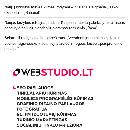
Nauji juodosios mirties kilmės įrodymai – „visiška staigmena“, sako
ekspertai – „National“.
Naujos laivybos istorijos pradžia: Klaipėdos uoste pakrikštytas pirmasis
pasaulyje žaliuoju vandeniliu varomas tanklaivis „Rasa“
Seimo Liberalų sąjūdžio pranešimas: „Versdami jaunuosius gydytojus
atidirbti regionuose, valdantieji pažeidė žmogaus laisvo apsisprendimo
principą“