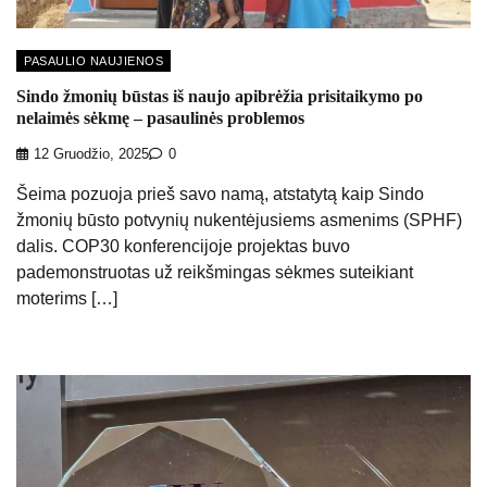
PASAULIO NAUJIENOS
Sindo žmonių būstas iš naujo apibrėžia prisitaikymo po
nelaimės sėkmę – pasaulinės problemos
12 Gruodžio, 2025
0
Šeima pozuoja prieš savo namą, atstatytą kaip Sindo
žmonių būsto potvynių nukentėjusiems asmenims (SPHF)
dalis. COP30 konferencijoje projektas buvo
pademonstruotas už reikšmingas sėkmes suteikiant
moterims […]