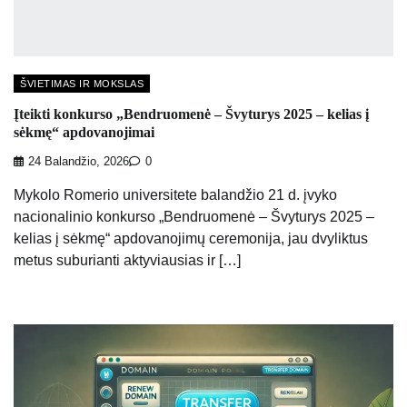
ŠVIETIMAS IR MOKSLAS
Įteikti konkurso „Bendruomenė – Švyturys 2025 – kelias į
sėkmę“ apdovanojimai
24 Balandžio, 2026
0
Mykolo Romerio universitete balandžio 21 d. įvyko
nacionalinio konkurso „Bendruomenė – Švyturys 2025 –
kelias į sėkmę“ apdovanojimų ceremonija, jau dvyliktus
metus suburianti aktyviausias ir […]