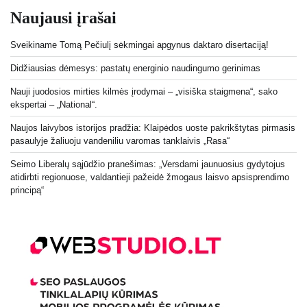
Naujausi įrašai
Sveikiname Tomą Pečiulį sėkmingai apgynus daktaro disertaciją!
Didžiausias dėmesys: pastatų energinio naudingumo gerinimas
Nauji juodosios mirties kilmės įrodymai – „visiška staigmena“, sako
ekspertai – „National“.
Naujos laivybos istorijos pradžia: Klaipėdos uoste pakrikštytas pirmasis
pasaulyje žaliuoju vandeniliu varomas tanklaivis „Rasa“
Seimo Liberalų sąjūdžio pranešimas: „Versdami jaunuosius gydytojus
atidirbti regionuose, valdantieji pažeidė žmogaus laisvo apsisprendimo
principą“