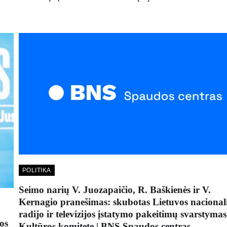
POLITIKA
Seimo narių V. Juozapaičio, R. Baškienės ir V.
Kernagio pranešimas: skubotas Lietuvos nacional
radijo ir televizijos įstatymo pakeitimų svarstymas
os
Kultūros komitete | BNS Spaudos centras