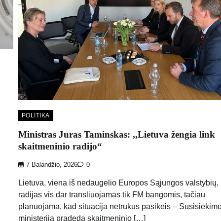
POLITIKA
Ministras Juras Taminskas: ,,Lietuva žengia link
skaitmeninio radijo“
7 Balandžio, 2026
0
Lietuva, viena iš nedaugelio Europos Sąjungos valstybių, 
radijas vis dar transliuojamas tik FM bangomis, tačiau
planuojama, kad situacija netrukus pasikeis – Susisiekim
ministerija pradeda skaitmeninio […]