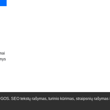
mai
enys
O tekstų rašymas, turinio kūrimas, straipsnių rašymas ir 