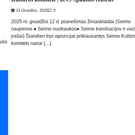
13 Gruodžio, 2025
0
2025 m. gruodžio 12 d. pranešimas žiniasklaidai (Seimo
naujienos ● Seimo nuotraukos● Seimo transliacijos ir vai
įrašai) Šiandien trys opozicijai priklausantys Seimo Kultūr
ulis
komiteto nariai […]