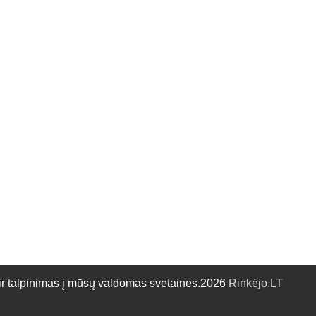
talpinimas į mūsų valdomas svetaines.2026
Rinkėjo.LT