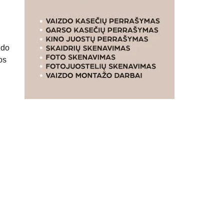
zdo
os