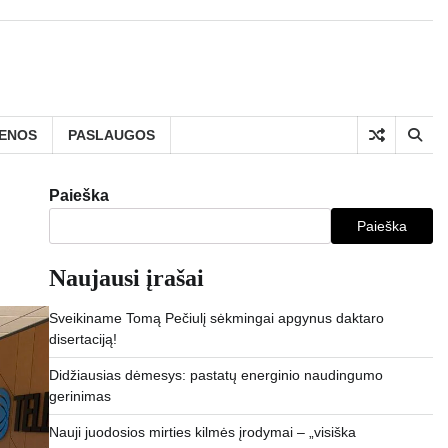
IENOS
PASLAUGOS
Paieška
Paieška
Naujausi įrašai
Sveikiname Tomą Pečiulį sėkmingai apgynus daktaro
disertaciją!
Didžiausias dėmesys: pastatų energinio naudingumo
gerinimas
Nauji juodosios mirties kilmės įrodymai – „visiška