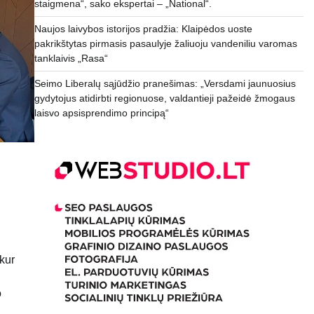
staigmena“, sako ekspertai – „National“.
Naujos laivybos istorijos pradžia: Klaipėdos uoste
pakrikštytas pirmasis pasaulyje žaliuoju vandeniliu varomas
tanklaivis „Rasa“
Seimo Liberalų sąjūdžio pranešimas: „Versdami jaunuosius
gydytojus atidirbti regionuose, valdantieji pažeidė žmogaus
laisvo apsisprendimo principą“
kur
o