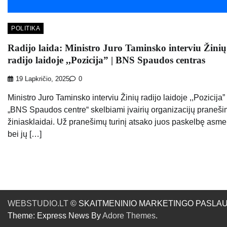
POLITIKA
Radijo laida: Ministro Juro Taminsko interviu Žinių
radijo laidoje ,,Pozicija” | BNS Spaudos centras
19 Lapkričio, 2025
0
Ministro Juro Taminsko interviu Žinių radijo laidoje ,,Pozicija”
„BNS Spaudos centre“ skelbiami įvairių organizacijų praneši
žiniasklaidai. Už pranešimų turinį atsako juos paskelbę asm
bei jų […]
WEBSTUDIO.LT
© SKAITMENINIO MARKETINGO PASLAUGOS. SE
Theme: Express News By
Adore Themes
.