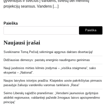
gyventojus ir svečius į vandens, šviesų bei meninių
projekcijų seansus. Vandens […]
Paieška
Paieška
Naujausi įrašai
Sveikiname Tomą Pečiulį sėkmingai apgynus daktaro disertaciją!
Didžiausias dėmesys: pastatų energinio naudingumo gerinimas
Nauji juodosios mirties kilmės įrodymai – „visiška staigmena“, sako
ekspertai – „National“.
Naujos laivybos istorijos pradžia: Klaipėdos uoste pakrikštytas pirmasis
pasaulyje žaliuoju vandeniliu varomas tanklaivis „Rasa“
Seimo Liberalų sąjūdžio pranešimas: „Versdami jaunuosius gydytojus
atidirbti regionuose, valdantieji pažeidė žmogaus laisvo apsisprendimo
principą“