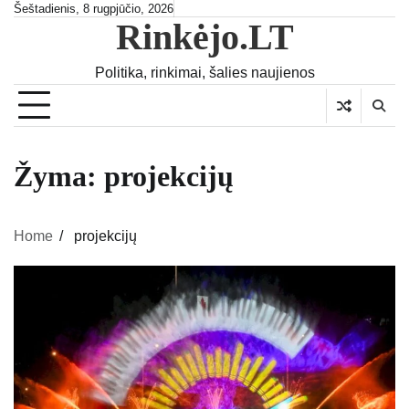
Skip
Šeštadienis, 8 rugpjūčio, 2026
Rinkėjo.LT
to
content
Politika, rinkimai, šalies naujienos
Žyma:
projekcijų
Home
projekcijų