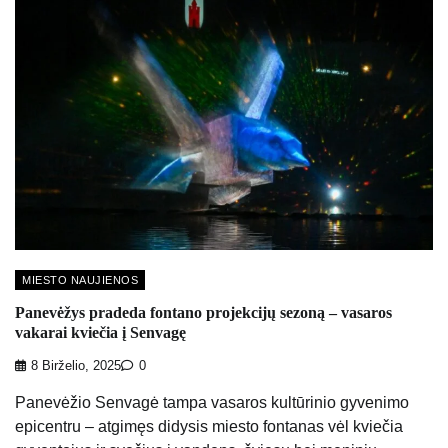
MIESTO NAUJIENOS
Panevėžys pradeda fontano projekcijų sezoną – vasaros
vakarai kviečia į Senvagę
8 Birželio, 2025
0
Panevėžio Senvagė tampa vasaros kultūrinio gyvenimo
epicentru – atgimęs didysis miesto fontanas vėl kviečia