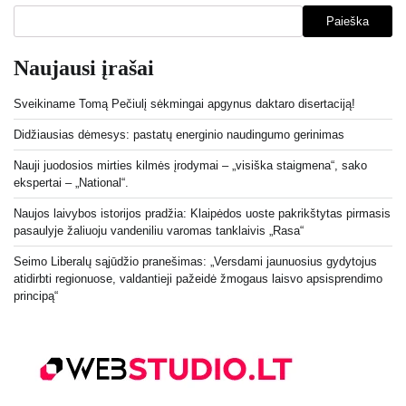
Paieška
Naujausi įrašai
Sveikiname Tomą Pečiulį sėkmingai apgynus daktaro disertaciją!
Didžiausias dėmesys: pastatų energinio naudingumo gerinimas
Nauji juodosios mirties kilmės įrodymai – „visiška staigmena“, sako
ekspertai – „National“.
Naujos laivybos istorijos pradžia: Klaipėdos uoste pakrikštytas pirmasis
pasaulyje žaliuoju vandeniliu varomas tanklaivis „Rasa“
Seimo Liberalų sąjūdžio pranešimas: „Versdami jaunuosius gydytojus
atidirbti regionuose, valdantieji pažeidė žmogaus laisvo apsisprendimo
principą“