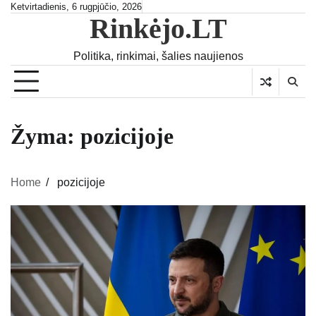
Skip
Ketvirtadienis, 6 rugpjūčio, 2026
Rinkėjo.LT
to
content
Politika, rinkimai, šalies naujienos
Žyma:
pozicijoje
Home
pozicijoje