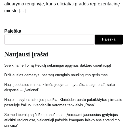
atidarymo renginyje, kuris oficialiai pradės reprezentacinę
miesto […]
Paieška
Paieška
Naujausi įrašai
Sveikiname Tomą Pečiulį sėkmingai apgynus daktaro disertaciją!
Didžiausias dėmesys: pastatų energinio naudingumo gerinimas
Nauji juodosios mirties kilmės įrodymai – „visiška staigmena“, sako
ekspertai – „National“.
Naujos laivybos istorijos pradžia: Klaipėdos uoste pakrikštytas pirmasis
pasaulyje žaliuoju vandeniliu varomas tanklaivis „Rasa“
Seimo Liberalų sąjūdžio pranešimas: „Versdami jaunuosius gydytojus
atidirbti regionuose, valdantieji pažeidė žmogaus laisvo apsisprendimo
principą“