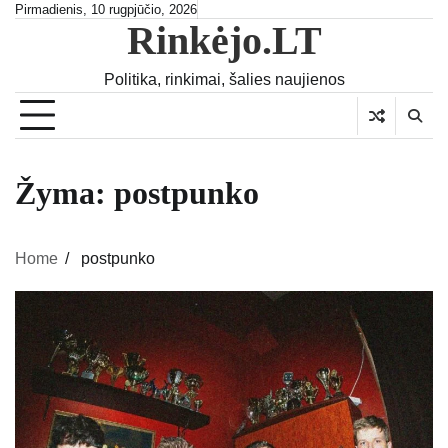
Skip
Pirmadienis, 10 rugpjūčio, 2026
Rinkėjo.LT
to
content
Politika, rinkimai, šalies naujienos
Žyma:
postpunko
Home
postpunko