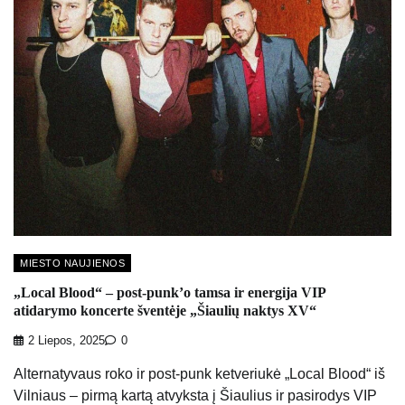
MIESTO NAUJIENOS
„Local Blood“ – post-punk’o tamsa ir energija VIP
atidarymo koncerte šventėje „Šiaulių naktys XV“
2 Liepos, 2025
0
Alternatyvaus roko ir post-punk ketveriukė „Local Blood“ iš
Vilniaus – pirmą kartą atvyksta į Šiaulius ir pasirodys VIP