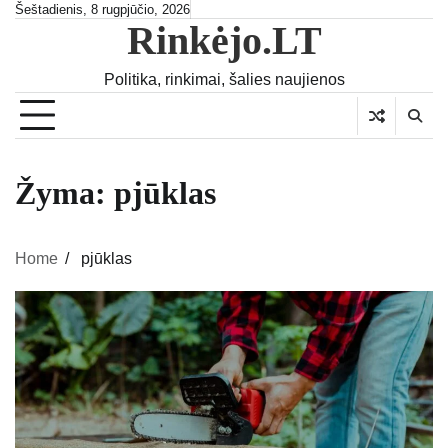
Skip
Šeštadienis, 8 rugpjūčio, 2026
Rinkėjo.LT
to
content
Politika, rinkimai, šalies naujienos
Žyma:
pjūklas
Home
pjūklas