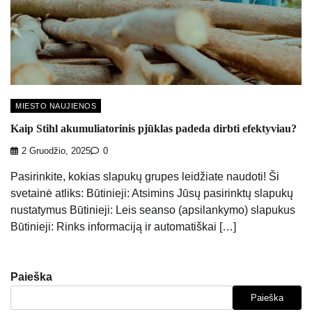
MIESTO NAUJIENOS
Kaip Stihl akumuliatorinis pjūklas padeda dirbti efektyviau?
2 Gruodžio, 2025
0
Pasirinkite, kokias slapukų grupes leidžiate naudoti! Ši
svetainė atliks: Būtinieji: Atsimins Jūsų pasirinktų slapukų
nustatymus Būtinieji: Leis seanso (apsilankymo) slapukus
Būtinieji: Rinks informaciją ir automatiškai […]
Paieška
Paieška