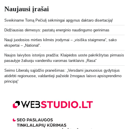
Naujausi įrašai
Sveikiname Tomą Pečiulį sėkmingai apgynus daktaro disertaciją!
Didžiausias dėmesys: pastatų energinio naudingumo gerinimas
Nauji juodosios mirties kilmės įrodymai – „visiška staigmena“, sako
ekspertai – „National“.
Naujos laivybos istorijos pradžia: Klaipėdos uoste pakrikštytas pirmasis
pasaulyje žaliuoju vandeniliu varomas tanklaivis „Rasa“
Seimo Liberalų sąjūdžio pranešimas: „Versdami jaunuosius gydytojus
atidirbti regionuose, valdantieji pažeidė žmogaus laisvo apsisprendimo
principą“