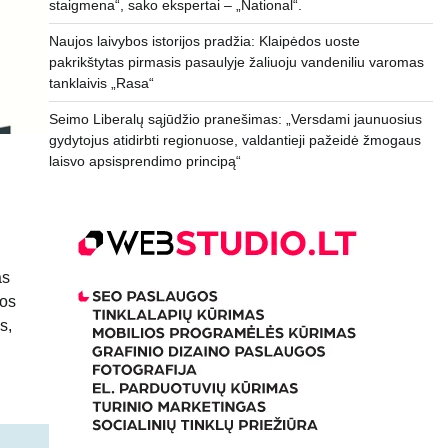
staigmena“, sako ekspertai – „National“.
Naujos laivybos istorijos pradžia: Klaipėdos uoste
pakrikštytas pirmasis pasaulyje žaliuoju vandeniliu varomas
tanklaivis „Rasa“
Seimo Liberalų sąjūdžio pranešimas: „Versdami jaunuosius
gydytojus atidirbti regionuose, valdantieji pažeidė žmogaus
laisvo apsisprendimo principą“
as
jos
s,