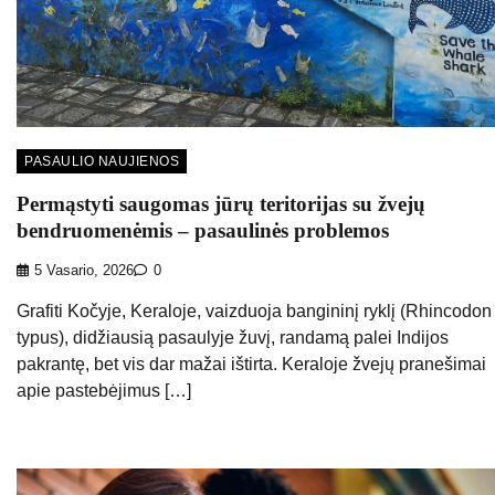
PASAULIO NAUJIENOS
Permąstyti saugomas jūrų teritorijas su žvejų
bendruomenėmis – pasaulinės problemos
5 Vasario, 2026
0
Grafiti Kočyje, Keraloje, vaizduoja bangininį ryklį (Rhincodon
typus), didžiausią pasaulyje žuvį, randamą palei Indijos
pakrantę, bet vis dar mažai ištirta. Keraloje žvejų pranešimai
apie pastebėjimus […]