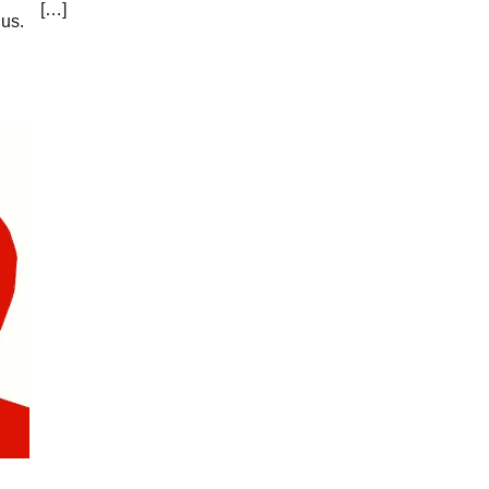
[…]
nus.