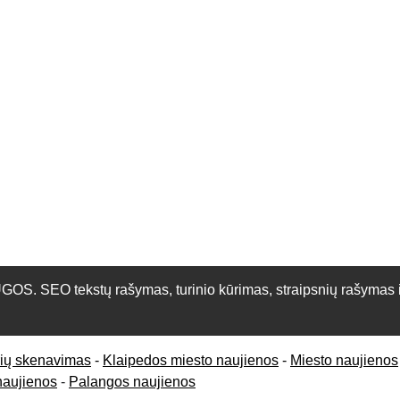
O tekstų rašymas, turinio kūrimas, straipsnių rašymas ir 
rių skenavimas
-
Klaipedos miesto naujienos
-
Miesto naujienos
naujienos
-
Palangos naujienos