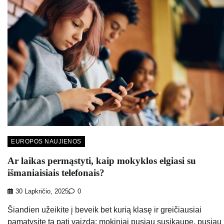
EUROPOS NAUJIENOS
Ar laikas permąstyti, kaip mokyklos elgiasi su
išmaniaisiais telefonais?
30 Lapkričio, 2025
0
Šiandien užeikite į beveik bet kurią klasę ir greičiausiai
pamatysite tą patį vaizdą: mokiniai pusiau susikaupę, pusiau