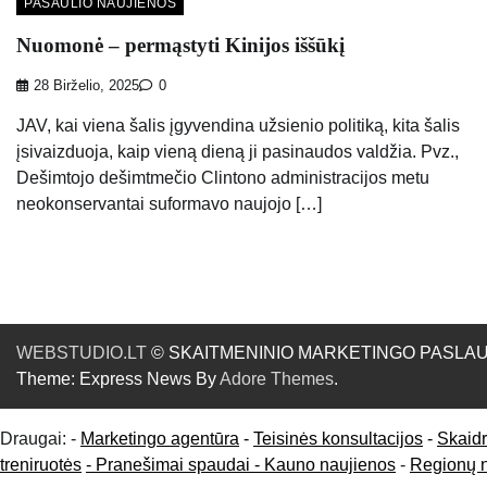
PASAULIO NAUJIENOS
Nuomonė – permąstyti Kinijos iššūkį
28 Birželio, 2025
0
JAV, kai viena šalis įgyvendina užsienio politiką, kita šalis
įsivaizduoja, kaip vieną dieną ji pasinaudos valdžia. Pvz.,
Dešimtojo dešimtmečio Clintono administracijos metu
neokonservantai suformavo naujojo […]
WEBSTUDIO.LT
© SKAITMENINIO MARKETINGO PASLAUGOS. SE
Theme: Express News By
Adore Themes
.
Draugai: -
Marketingo agentūra
-
Teisinės konsultacijos
-
Skaid
treniruotės
- Pranešimai spaudai -
Kauno naujienos
-
Regionų 