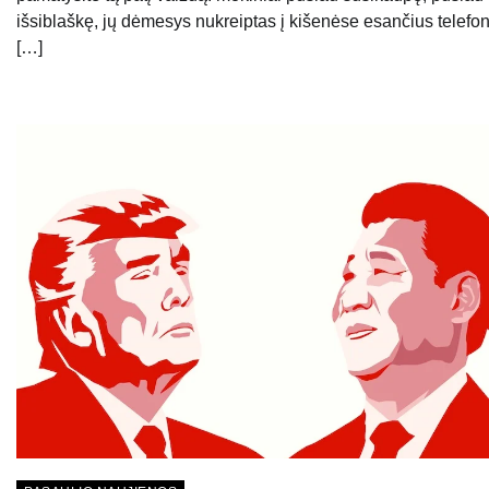
išsiblaškę, jų dėmesys nukreiptas į kišenėse esančius telefo
[…]