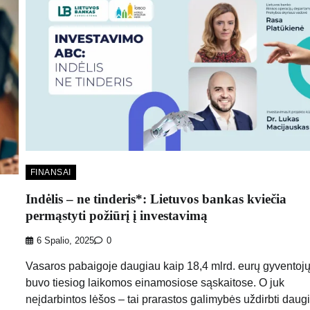
FINANSAI
Indėlis – ne tinderis*: Lietuvos bankas kviečia
permąstyti požiūrį į investavimą
6 Spalio, 2025
0
Vasaros pabaigoje daugiau kaip 18,4 mlrd. eurų gyventojų
buvo tiesiog laikomos einamosiose sąskaitose. O juk
neįdarbintos lėšos – tai prarastos galimybės uždirbti daugi