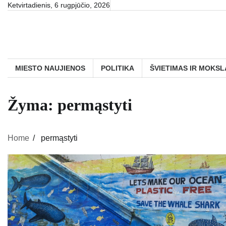
Skip
Ketvirtadienis, 6 rugpjūčio, 2026
to
content
MIESTO NAUJIENOS
POLITIKA
ŠVIETIMAS IR MOKSL
Žyma:
permąstyti
Home
permąstyti