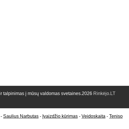
talpinimas į mūsų valdomas svetaines.2026
Rinkėjo.LT
-
Saulius Narbutas
-
Įvaizdžio kūrimas
-
Veidoskaita
-
Teniso