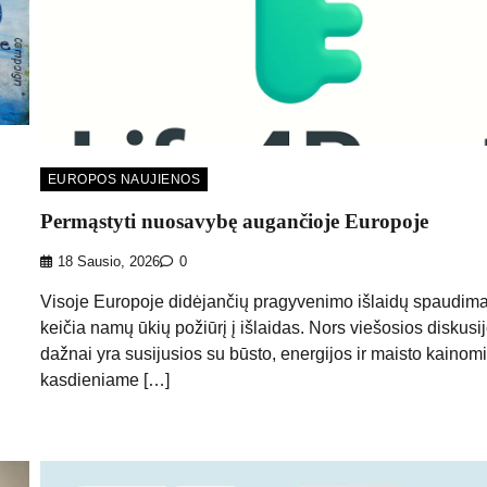
EUROPOS NAUJIENOS
Permąstyti nuosavybę augančioje Europoje
18 Sausio, 2026
0
Visoje Europoje didėjančių pragyvenimo išlaidų spaudim
keičia namų ūkių požiūrį į išlaidas. Nors viešosios diskusi
dažnai yra susijusios su būsto, energijos ir maisto kainomi
kasdieniame […]