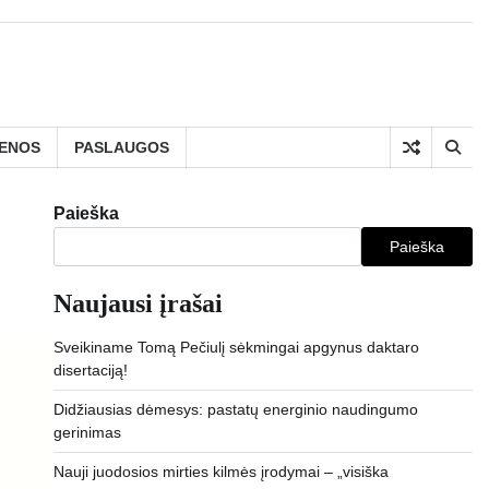
IENOS
PASLAUGOS
Paieška
Paieška
Naujausi įrašai
Sveikiname Tomą Pečiulį sėkmingai apgynus daktaro
disertaciją!
Didžiausias dėmesys: pastatų energinio naudingumo
gerinimas
Nauji juodosios mirties kilmės įrodymai – „visiška