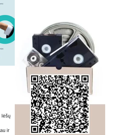
 lėšų
au ir