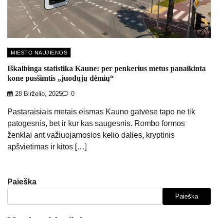
MIESTO NAUJIENOS
Iškalbinga statistika Kaune: per penkerius metus panaikinta
kone pusšimtis „juodųjų dėmių“
28 Birželio, 2025
0
Pastaraisiais metais eismas Kauno gatvėse tapo ne tik
patogesnis, bet ir kur kas saugesnis. Rombo formos
ženklai ant važiuojamosios kelio dalies, kryptinis
apšvietimas ir kitos […]
Paieška
Paieška