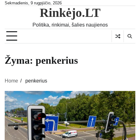
Skip
Sekmadienis, 9 rugpjūčio, 2026
Rinkėjo.LT
to
content
Politika, rinkimai, šalies naujienos
Žyma:
penkerius
Home
penkerius