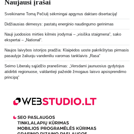
Naujausi įrašai
Sveikiname Tomą Pečiulį sėkmingai apgynus daktaro disertaciją!
Didžiausias dėmesys: pastatų energinio naudingumo gerinimas
Nauji juodosios mirties kilmės įrodymai – „visiška staigmena“, sako
ekspertai – „National“.
Naujos laivybos istorijos pradžia: Klaipėdos uoste pakrikštytas pirmasis
pasaulyje žaliuoju vandeniliu varomas tanklaivis „Rasa“
Seimo Liberalų sąjūdžio pranešimas: „Versdami jaunuosius gydytojus
atidirbti regionuose, valdantieji pažeidė žmogaus laisvo apsisprendimo
principą“