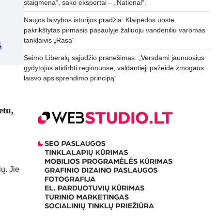
staigmena“, sako ekspertai – „National“.
Naujos laivybos istorijos pradžia: Klaipėdos uoste
pakrikštytas pirmasis pasaulyje žaliuoju vandeniliu varomas
tanklaivis „Rasa“
Seimo Liberalų sąjūdžio pranešimas: „Versdami jaunuosius
gydytojus atidirbti regionuose, valdantieji pažeidė žmogaus
laisvo apsisprendimo principą“
etu,
ų. Jie