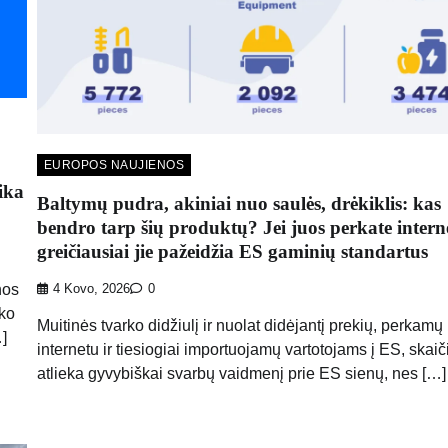
EUROPOS NAUJIENOS
ika
Baltymų pudra, akiniai nuo saulės, drėkiklis: kas
bendro tarp šių produktų? Jei juos perkate intern
greičiausiai jie pažeidžia ES gaminių standartus
nos
4 Kovo, 2026
0
iko
Muitinės tvarko didžiulį ir nuolat didėjantį prekių, perkamų
…]
internetu ir tiesiogiai importuojamų vartotojams į ES, skaiči
atlieka gyvybiškai svarbų vaidmenį prie ES sienų, nes […]