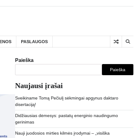
IENOS
PASLAUGOS
Paieška
Paieška
Naujausi įrašai
Sveikiname Tomą Pečiulį sėkmingai apgynus daktaro
disertaciją!
Didžiausias dėmesys: pastatų energinio naudingumo
gerinimas
Nauji juodosios mirties kilmės įrodymai – „visiška