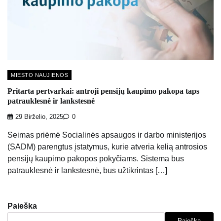
MIESTO NAUJIENOS
Pritarta pertvarkai: antroji pensijų kaupimo pakopa taps
patrauklesnė ir lankstesnė
29 Birželio, 2025
0
Seimas priėmė Socialinės apsaugos ir darbo ministerijos
(SADM) parengtus įstatymus, kurie atveria kelią antrosios
pensijų kaupimo pakopos pokyčiams. Sistema bus
patrauklesnė ir lankstesnė, bus užtikrintas […]
Paieška
Paieška