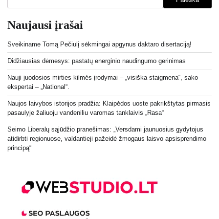
Naujausi įrašai
Sveikiname Tomą Pečiulį sėkmingai apgynus daktaro disertaciją!
Didžiausias dėmesys: pastatų energinio naudingumo gerinimas
Nauji juodosios mirties kilmės įrodymai – „visiška staigmena“, sako
ekspertai – „National“.
Naujos laivybos istorijos pradžia: Klaipėdos uoste pakrikštytas pirmasis
pasaulyje žaliuoju vandeniliu varomas tanklaivis „Rasa“
Seimo Liberalų sąjūdžio pranešimas: „Versdami jaunuosius gydytojus
atidirbti regionuose, valdantieji pažeidė žmogaus laisvo apsisprendimo
principą“