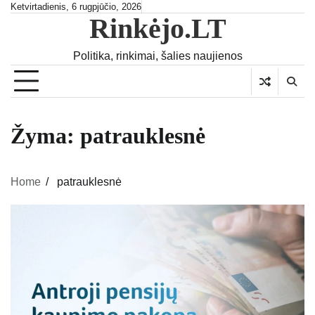
Skip
Ketvirtadienis, 6 rugpjūčio, 2026
Rinkėjo.LT
to
content
Politika, rinkimai, šalies naujienos
Žyma:
patrauklesnė
Home
patrauklesnė