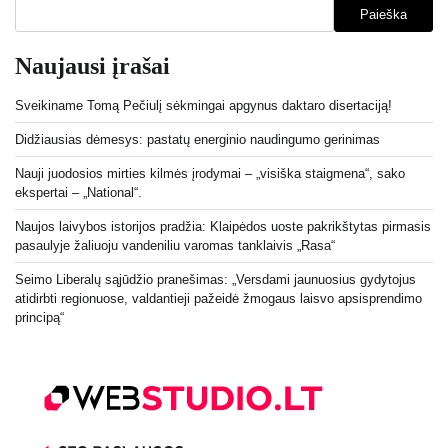
Paieška
Naujausi įrašai
Sveikiname Tomą Pečiulį sėkmingai apgynus daktaro disertaciją!
Didžiausias dėmesys: pastatų energinio naudingumo gerinimas
Nauji juodosios mirties kilmės įrodymai – „visiška staigmena“, sako
ekspertai – „National“.
Naujos laivybos istorijos pradžia: Klaipėdos uoste pakrikštytas pirmasis
pasaulyje žaliuoju vandeniliu varomas tanklaivis „Rasa“
Seimo Liberalų sąjūdžio pranešimas: „Versdami jaunuosius gydytojus
atidirbti regionuose, valdantieji pažeidė žmogaus laisvo apsisprendimo
principą“