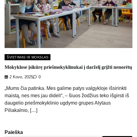
ŠVIETIMAS IR MOKSLAS
Mokyklose įsikūrę priešmokyklinukai į darželį grįžti nenorėtų
2 Kovo, 2025
0
„Mums čia patinka. Mes galime patys valgykloje išsirinkti
maistą, nes mes jau dideli“, – šiuos žodžius teko išgirsti iš
daugelio priešmokyklinio ugdymo grupes Alytaus
Piliakalnio, […]
Paieška