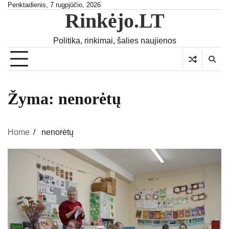
Skip
Penktadienis, 7 rugpjūčio, 2026
Rinkėjo.LT
to
content
Politika, rinkimai, šalies naujienos
Žyma:
nenorėtų
Home
nenorėtų