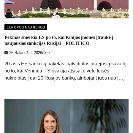
EUROPOS NAUJIENOS
Pekinas smerkia ES po to, kai Kinijos įmones įtraukė į
naujausias sankcijas Rusijai – POLITICO
26 Balandžio, 2026
0
20-asis ES sankcijų paketas, patvirtintas praėjusią savaitę
po to, kai Vengrija ir Slovakija atsisakė veto teisės,
nukreiptas į dar 20 Rusijos bankų, atribojant juos nuo […]