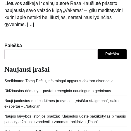
Lietuvos atlikėja ir dainų autorė Rasa Kaušiūtė pristato
naujausią savo vaizdo klipą „Vakaras“ – gilų meditatyvinį
kūrinį apie netektį bei iliuzijas, neretai mus lydinčias
gyvenime. […]
Paieška
Paieška
Naujausi įrašai
Sveikiname Tomą Pečiulį sėkmingai apgynus daktaro disertaciją!
Didžiausias dėmesys: pastatų energinio naudingumo gerinimas
Nauji juodosios mirties kilmės įrodymai – „visiška staigmena“, sako
ekspertai – „National“.
Naujos laivybos istorijos pradžia: Klaipėdos uoste pakrikštytas pirmasis
pasaulyje žaliuoju vandeniliu varomas tanklaivis „Rasa“