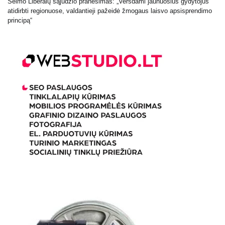
Seimo Liberalų sąjūdžio pranešimas: „Versdami jaunuosius gydytojus
atidirbti regionuose, valdantieji pažeidė žmogaus laisvo apsisprendimo
principą“