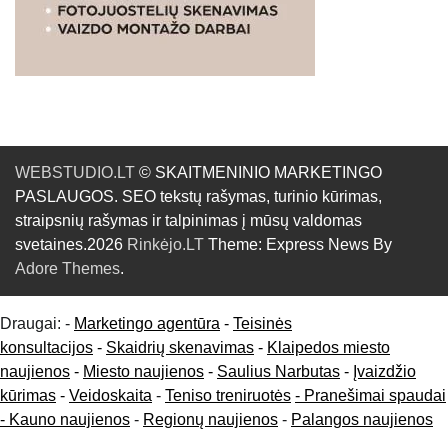
WEBSTUDIO.LT
© SKAITMENINIO MARKETINGO
PASLAUGOS. SEO tekstų rašymas, turinio kūrimas,
straipsnių rašymas ir talpinimas į mūsų valdomas
svetaines.2026
Rinkėjo.LT
Theme: Express News By
Adore Themes
.
Draugai: -
Marketingo agentūra
-
Teisinės
konsultacijos
-
Skaidrių skenavimas
-
Klaipedos miesto
naujienos
-
Miesto naujienos
-
Saulius Narbutas
-
Įvaizdžio
kūrimas
-
Veidoskaita
-
Teniso treniruotės
- Pranešimai spaudai
-
Kauno naujienos
-
Regionų naujienos
-
Palangos naujienos