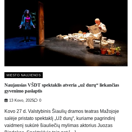
MIESTO NAUJIENOS
Naujausias VŠDT spektaklis atveria „už durų“ liekančias
gyvenimo paslaptis
13 Kovo, 2025
0
Kovo 27 d. Valstybinis Šiaulių dramos teatras Mažojoje
salėje pristato spektaklį „Už durų“, kuriame pagrindinį
vaidmenį sukūrė šiauliečių mylimas aktorius Juozas