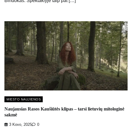
Bindokas. Spektaklyje taip pat […]
MIESTO NAUJIENOS
Naujausias Rasos Kaušiūtės klipas – tarsi lietuvių mitologinė
sakmė
3 Kovo, 2025
0