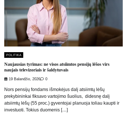
POLITIKA
Naujausias tyrimas: ne visos atsiimtos pensijų lėšos virs
naujais televizoriais ir šaldytuvais
19 Balandžio, 2026
0
Nors pensijų fondams išmokėjus dalį atsiimtų lėšų
prekybininkai fiksavo vartojimo šuolius, didesnę dalį
atsiimtų lėšų (55 proc.) gyventojai planuoja toliau kaupti ir
investuoti. Tokius duomenis […]