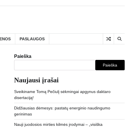
IENOS
PASLAUGOS
Paieška
Paieška
Naujausi įrašai
Sveikiname Tomą Pečiulį sėkmingai apgynus daktaro
disertaciją!
Didžiausias dėmesys: pastatų energinio naudingumo
gerinimas
Nauji juodosios mirties kilmės įrodymai – „visiška