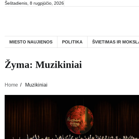
Skip
Šeštadienis, 8 rugpjūčio, 2026
to
content
MIESTO NAUJIENOS
POLITIKA
ŠVIETIMAS IR MOKSL
Žyma:
Muzikiniai
Home
Muzikiniai