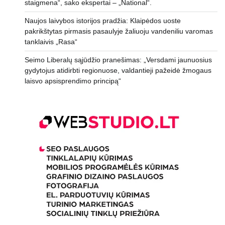
staigmena“, sako ekspertai – „National“.
Naujos laivybos istorijos pradžia: Klaipėdos uoste
pakrikštytas pirmasis pasaulyje žaliuoju vandeniliu varomas
tanklaivis „Rasa“
Seimo Liberalų sąjūdžio pranešimas: „Versdami jaunuosius
gydytojus atidirbti regionuose, valdantieji pažeidė žmogaus
laisvo apsisprendimo principą“