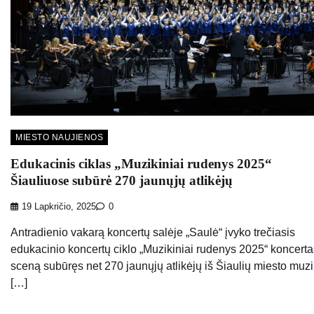
MIESTO NAUJIENOS
Edukacinis ciklas „Muzikiniai rudenys 2025“
Šiauliuose subūrė 270 jaunųjų atlikėjų
19 Lapkričio, 2025
0
Antradienio vakarą koncertų salėje „Saulė“ įvyko trečiasis
edukacinio koncertų ciklo „Muzikiniai rudenys 2025“ koncertas
sceną subūręs net 270 jaunųjų atlikėjų iš Šiaulių miesto muz
[…]