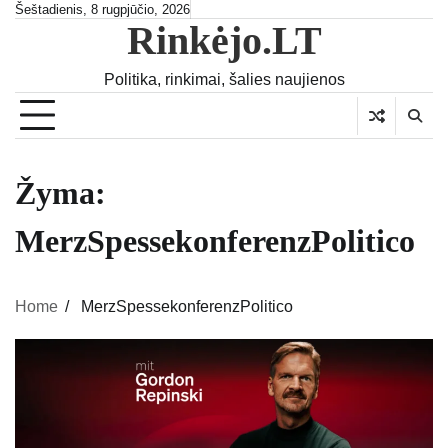
Skip
Šeštadienis, 8 rugpjūčio, 2026
Rinkėjo.LT
to
content
Politika, rinkimai, šalies naujienos
Žyma:
MerzSpessekonferenzPolitico
Home
MerzSpessekonferenzPolitico