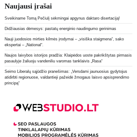
Naujausi įrašai
Sveikiname Tomą Pečiulį sėkmingai apgynus daktaro disertaciją!
Didžiausias dėmesys: pastatų energinio naudingumo gerinimas
Nauji juodosios mirties kilmės įrodymai – „visiška staigmena“, sako
ekspertai – „National“.
Naujos laivybos istorijos pradžia: Klaipėdos uoste pakrikštytas pirmasis
pasaulyje žaliuoju vandeniliu varomas tanklaivis „Rasa“
Seimo Liberalų sąjūdžio pranešimas: „Versdami jaunuosius gydytojus
atidirbti regionuose, valdantieji pažeidė žmogaus laisvo apsisprendimo
principą“