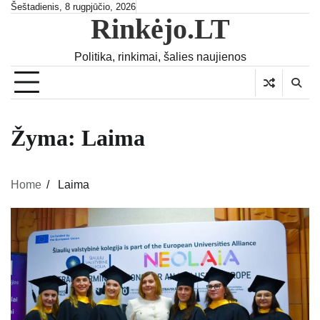
Skip
Šeštadienis, 8 rugpjūčio, 2026
Rinkėjo.LT
to
content
Politika, rinkimai, šalies naujienos
Žyma:
Laima
Home
Laima