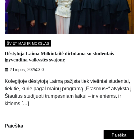
ŠVIETIMAS IR MOKSLAS
Dėstytoja Laima Milkintaitė dirbdama su studentais
įgyvendina vaikystės svajonę
2 Liepos, 2025
0
Kolegijoje dėstytoją Laimą pažįsta tiek vietiniai studentai,
tiek tie, kurie pagal mainų programą „Erasmus+“ atvyksta į
Šiaulius studijuoti trumpesniam laikui – ir vieniems, ir
kitiems […]
Paieška
Paieška