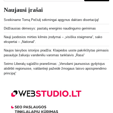
Naujausi įrašai
Sveikiname Tomą Pečiulį sėkmingai apgynus daktaro disertaciją!
Didžiausias dėmesys: pastatų energinio naudingumo gerinimas
Nauji juodosios mirties kilmės įrodymai – „visiška staigmena“, sako
ekspertai – „National“.
Naujos laivybos istorijos pradžia: Klaipėdos uoste pakrikštytas pirmasis
pasaulyje žaliuoju vandeniliu varomas tanklaivis „Rasa“
Seimo Liberalų sąjūdžio pranešimas: „Versdami jaunuosius gydytojus
atidirbti regionuose, valdantieji pažeidė žmogaus laisvo apsisprendimo
principą“