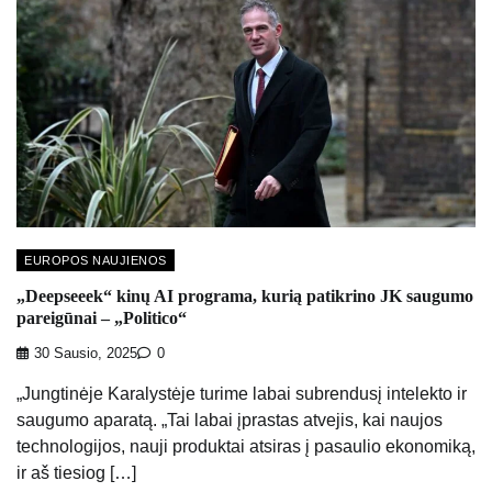
EUROPOS NAUJIENOS
„Deepseeek“ kinų AI programa, kurią patikrino JK saugumo
pareigūnai – „Politico“
30 Sausio, 2025
0
„Jungtinėje Karalystėje turime labai subrendusį intelekto ir
saugumo aparatą. „Tai labai įprastas atvejis, kai naujos
technologijos, nauji produktai atsiras į pasaulio ekonomiką,
ir aš tiesiog […]