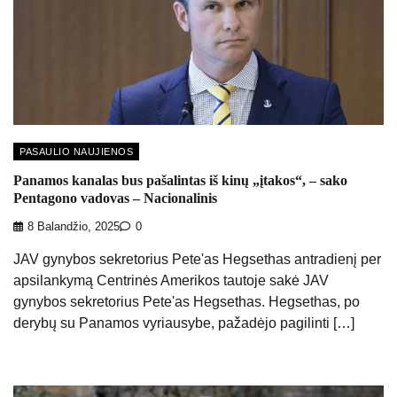
PASAULIO NAUJIENOS
Panamos kanalas bus pašalintas iš kinų „įtakos“, – sako
Pentagono vadovas – Nacionalinis
8 Balandžio, 2025
0
JAV gynybos sekretorius Pete'as Hegsethas antradienį per
apsilankymą Centrinės Amerikos tautoje sakė JAV
gynybos sekretorius Pete'as Hegsethas. Hegsethas, po
derybų su Panamos vyriausybe, pažadėjo pagilinti […]