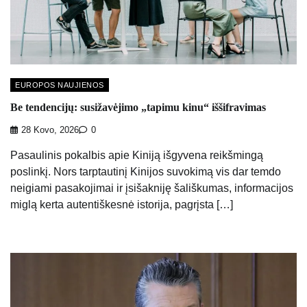
EUROPOS NAUJIENOS
Be tendencijų: susižavėjimo „tapimu kinu“ iššifravimas
28 Kovo, 2026
0
Pasaulinis pokalbis apie Kiniją išgyvena reikšmingą
poslinkį. Nors tarptautinį Kinijos suvokimą vis dar temdo
neigiami pasakojimai ir įsišakniję šališkumas, informacijos
miglą kerta autentiškesnė istorija, pagrįsta […]