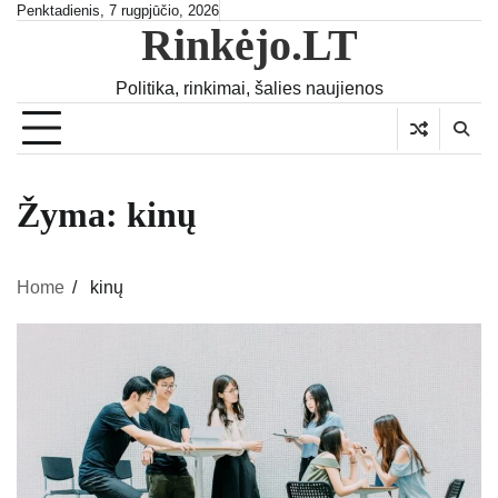
Skip
Penktadienis, 7 rugpjūčio, 2026
Rinkėjo.LT
to
content
Politika, rinkimai, šalies naujienos
Žyma:
kinų
Home
kinų