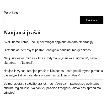
Paieška
Paieška
Naujausi įrašai
Sveikiname Tomą Pečiulį sėkmingai apgynus daktaro disertaciją!
Didžiausias dėmesys: pastatų energinio naudingumo gerinimas
Nauji juodosios mirties kilmės įrodymai – „visiška staigmena“, sako
ekspertai – „National“.
Naujos laivybos istorijos pradžia: Klaipėdos uoste pakrikštytas pirmasis
pasaulyje žaliuoju vandeniliu varomas tanklaivis „Rasa“
Seimo Liberalų sąjūdžio pranešimas: „Versdami jaunuosius gydytojus
atidirbti regionuose, valdantieji pažeidė žmogaus laisvo apsisprendimo
principą“