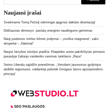
Naujausi įrašai
Sveikiname Tomą Pečiulį sėkmingai apgynus daktaro disertaciją!
Didžiausias dėmesys: pastatų energinio naudingumo gerinimas
Nauji juodosios mirties kilmės įrodymai – „visiška staigmena“, sako
ekspertai – „National“.
Naujos laivybos istorijos pradžia: Klaipėdos uoste pakrikštytas pirmasis
pasaulyje žaliuoju vandeniliu varomas tanklaivis „Rasa“
Seimo Liberalų sąjūdžio pranešimas: „Versdami jaunuosius gydytojus
atidirbti regionuose, valdantieji pažeidė žmogaus laisvo apsisprendimo
principą“