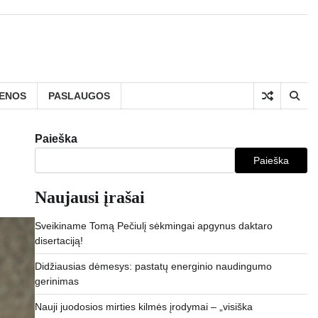
IENOS
PASLAUGOS
Paieška
Paieška
Naujausi įrašai
Sveikiname Tomą Pečiulį sėkmingai apgynus daktaro
disertaciją!
Didžiausias dėmesys: pastatų energinio naudingumo
gerinimas
Nauji juodosios mirties kilmės įrodymai – „visiška