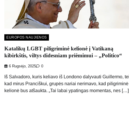
EUROPOS NAUJIENOS
Katalikų LGBT piligriminė kelionė į Vatikaną
kibirkštis, viltys didesniam priėmimui – „Politico“
6 Rugsėjo, 2025
0
Iš Salvadoro, kuris keliavo iš Londono dalyvauti Guillermo, te
kad mirus Pranciškui, grupės nariai nerimavo, kad piligriminė
kelionė bus atšaukta. „Tai labai ypatingas momentas, nes […]