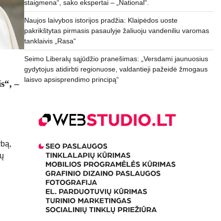
staigmena“, sako ekspertai – „National“.
Naujos laivybos istorijos pradžia: Klaipėdos uoste
pakrikštytas pirmasis pasaulyje žaliuoju vandeniliu varomas
tanklaivis „Rasa“
Seimo Liberalų sąjūdžio pranešimas: „Versdami jaunuosius
gydytojus atidirbti regionuose, valdantieji pažeidė žmogaus
laisvo apsisprendimo principą“
s“, –
ybą,
rų