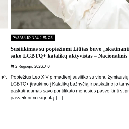
PASAULIO NAUJIENOS
Susitikimas su popiežiumi Liūtas buvo „skatinanti
sako LGBTQ+ katalikų aktyvistas – Nacionalinis
2 Rugsėjo, 2025
0
igė,
Popiežius Leo XIV pirmadienį susitiko su vienu žymiausių
LGBTQ+ įtraukimo į Katalikų bažnyčią ir paskatino jo tarn
paskatindamas savo pontifikato mėnesius pasveikinti stip
pasveikinimo signalą. […]