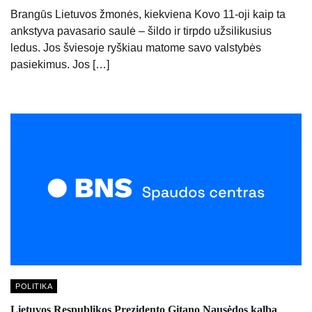
Brangūs Lietuvos žmonės, kiekviena Kovo 11-oji kaip ta
ankstyva pavasario saulė – šildo ir tirpdo užsilikusius
ledus. Jos šviesoje ryškiau matome savo valstybės
pasiekimus. Jos […]
POLITIKA
Lietuvos Respublikos Prezidento Gitano Nausėdos kalba