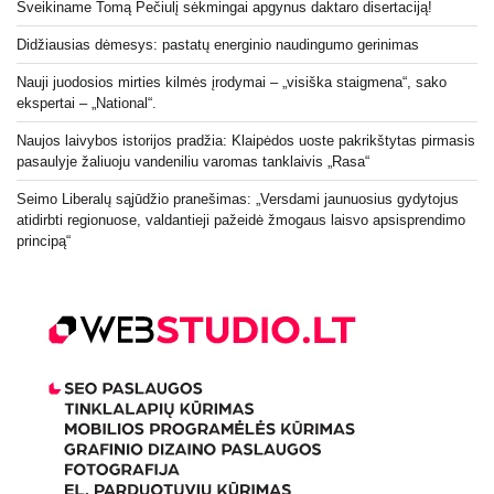
Sveikiname Tomą Pečiulį sėkmingai apgynus daktaro disertaciją!
Didžiausias dėmesys: pastatų energinio naudingumo gerinimas
Nauji juodosios mirties kilmės įrodymai – „visiška staigmena“, sako
ekspertai – „National“.
Naujos laivybos istorijos pradžia: Klaipėdos uoste pakrikštytas pirmasis
pasaulyje žaliuoju vandeniliu varomas tanklaivis „Rasa“
Seimo Liberalų sąjūdžio pranešimas: „Versdami jaunuosius gydytojus
atidirbti regionuose, valdantieji pažeidė žmogaus laisvo apsisprendimo
principą“