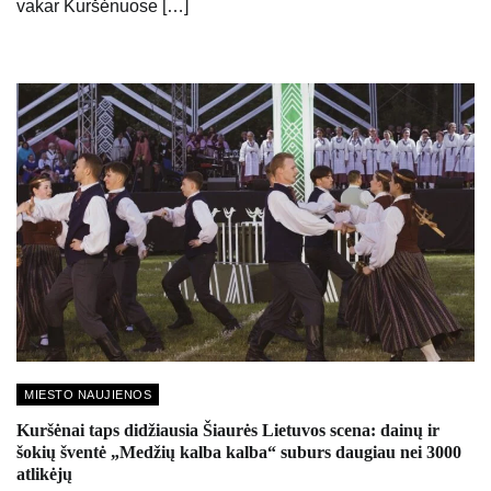
vakar Kuršėnuose […]
MIESTO NAUJIENOS
Kuršėnai taps didžiausia Šiaurės Lietuvos scena: dainų ir
šokių šventė „Medžių kalba kalba“ suburs daugiau nei 3000
atlikėjų