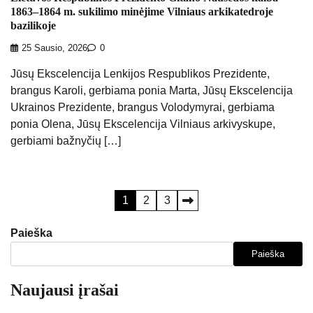
1863–1864 m. sukilimo minėjime Vilniaus arkikatedroje
bazilikoje
25 Sausio, 2026
0
Jūsų Ekscelencija Lenkijos Respublikos Prezidente,
brangus Karoli, gerbiama ponia Marta, Jūsų Ekscelencija
Ukrainos Prezidente, brangus Volodymyrai, gerbiama
ponia Olena, Jūsų Ekscelencija Vilniaus arkivyskupe,
gerbiami bažnyčių […]
Įrašų
1
2
3
puslapiavimas
Paieška
Paieška
Naujausi įrašai