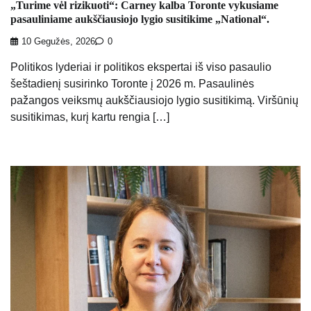
„Turime vėl rizikuoti“: Carney kalba Toronte vykusiame
pasauliniame aukščiausiojo lygio susitikime „National“.
10 Gegužės, 2026
0
Politikos lyderiai ir politikos ekspertai iš viso pasaulio
šeštadienį susirinko Toronte į 2026 m. Pasaulinės
pažangos veiksmų aukščiausiojo lygio susitikimą. Viršūnių
susitikimas, kurį kartu rengia […]