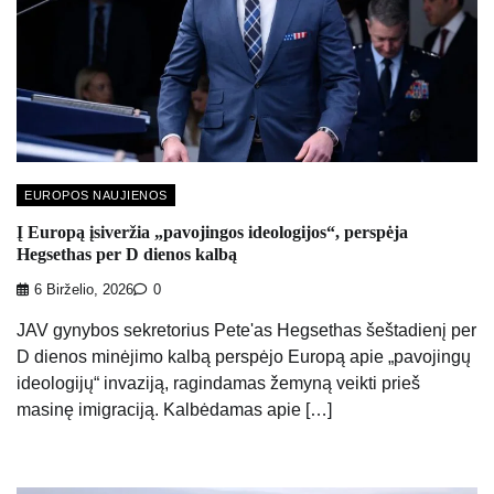
EUROPOS NAUJIENOS
Į Europą įsiveržia „pavojingos ideologijos“, perspėja
Hegsethas per D dienos kalbą
6 Birželio, 2026
0
JAV gynybos sekretorius Pete'as Hegsethas šeštadienį per
D dienos minėjimo kalbą perspėjo Europą apie „pavojingų
ideologijų“ invaziją, ragindamas žemyną veikti prieš
masinę imigraciją. Kalbėdamas apie […]