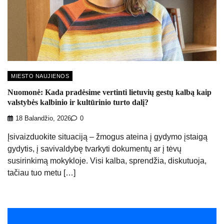
MIESTO NAUJIENOS
Nuomonė: Kada pradėsime vertinti lietuvių gestų kalbą kaip
valstybės kalbinio ir kultūrinio turto dalį?
18 Balandžio, 2026
0
Įsivaizduokite situaciją – žmogus ateina į gydymo įstaigą
gydytis, į savivaldybę tvarkyti dokumentų ar į tėvų
susirinkimą mokykloje. Visi kalba, sprendžia, diskutuoja,
tačiau tuo metu […]