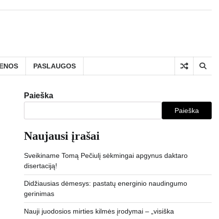
IENOS
PASLAUGOS
Paieška
Paieška
Naujausi įrašai
Sveikiname Tomą Pečiulį sėkmingai apgynus daktaro
disertaciją!
Didžiausias dėmesys: pastatų energinio naudingumo
gerinimas
Nauji juodosios mirties kilmės įrodymai – „visiška