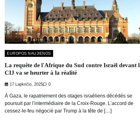
EUROPOS NAUJIENOS
La requête de l'Afrique du Sud contre Israël devant 
CIJ va se heurter à la réalité
17 Lapkričio, 2025
0
À Gaza, le rapatriement des otages israéliens décédés se
poursuit par l'intermédiaire de la Croix-Rouge. L'accord de
cessez-le-feu négocié par Trump à la tête de […]