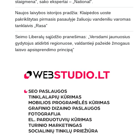
staigmena“, sako ekspertai – „National“.
Naujos laivybos istorijos pradžia: Klaipėdos uoste
pakrikštytas pirmasis pasaulyje žaliuoju vandeniliu varomas
tanklaivis „Rasa“
Seimo Liberalų sąjūdžio pranešimas: „Versdami jaunuosius
gydytojus atidirbti regionuose, valdantieji pažeidė žmogaus
laisvo apsisprendimo principą“