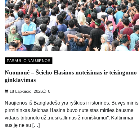
PASAULIO NAUJIENOS
Nuomonė – Šeicho Hasinos nuteisimas ir teisingumo
ginklavimas
18 Lapkričio, 2025
0
Naujienos iš Bangladešo yra ryškios ir istorinės. Buvęs minis
pirmininkas šeichas Hasina buvo nuteistas mirties bausme
vidaus tribunolo už „nusikaltimus žmoniškumui“. Kaltinimai
susiję ne su […]