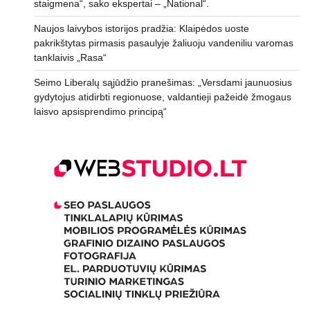
staigmena“, sako ekspertai – „National“.
Naujos laivybos istorijos pradžia: Klaipėdos uoste
pakrikštytas pirmasis pasaulyje žaliuoju vandeniliu varomas
tanklaivis „Rasa“
Seimo Liberalų sąjūdžio pranešimas: „Versdami jaunuosius
gydytojus atidirbti regionuose, valdantieji pažeidė žmogaus
laisvo apsisprendimo principą“