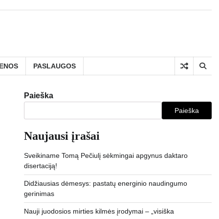
IENOS
PASLAUGOS
Paieška
Paieška
Naujausi įrašai
Sveikiname Tomą Pečiulį sėkmingai apgynus daktaro
disertaciją!
Didžiausias dėmesys: pastatų energinio naudingumo
gerinimas
Nauji juodosios mirties kilmės įrodymai – „visiška