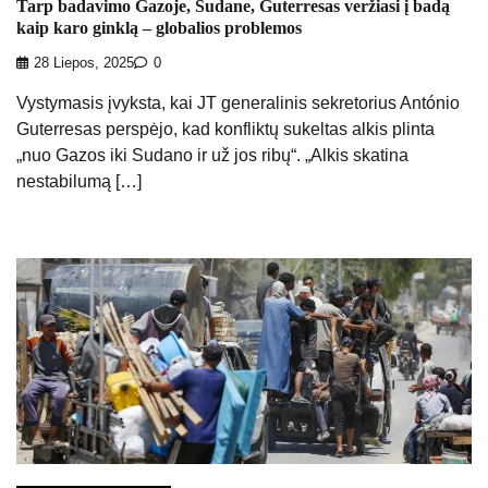
Tarp badavimo Gazoje, Sudane, Guterresas veržiasi į badą
kaip karo ginklą – globalios problemos
28 Liepos, 2025
0
Vystymasis įvyksta, kai JT generalinis sekretorius António
Guterresas perspėjo, kad konfliktų sukeltas alkis plinta
„nuo Gazos iki Sudano ir už jos ribų“. „Alkis skatina
nestabilumą […]