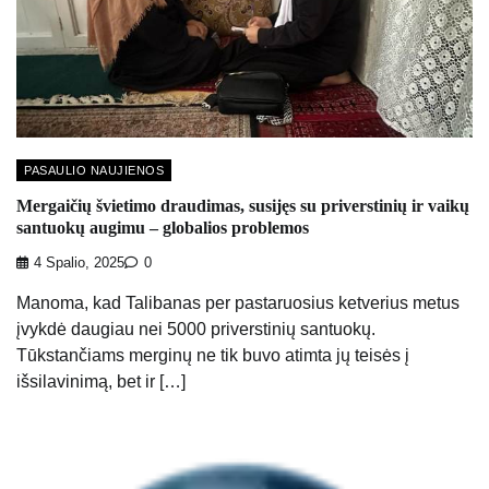
PASAULIO NAUJIENOS
Mergaičių švietimo draudimas, susijęs su priverstinių ir vaikų
santuokų augimu – globalios problemos
4 Spalio, 2025
0
Manoma, kad Talibanas per pastaruosius ketverius metus
įvykdė daugiau nei 5000 priverstinių santuokų.
Tūkstančiams merginų ne tik buvo atimta jų teisės į
išsilavinimą, bet ir […]