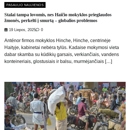
PASAULIO NAUJIENOS
Stalai tampa lovomis, nes Haičio mokyklos prieglaudos
žmonės, perkelti į smurtą – globalios problemos
19 Liepos, 2025
0
Anténor firmos mokyklos Hinche, Hinche, centrinėje
Haityje, kabinetai nebėra tylūs. Kadaise mokymosi vieta
dabar skamba su kūdikių garsais, verkiančiais, vandens
konteineriais, glostusiais ir balsu, murmėjančiais […]