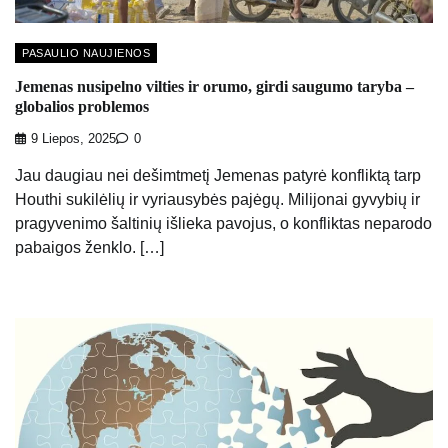
PASAULIO NAUJIENOS
Jemenas nusipelno vilties ir orumo, girdi saugumo taryba –
globalios problemos
9 Liepos, 2025
0
Jau daugiau nei dešimtmetį Jemenas patyrė konfliktą tarp
Houthi sukilėlių ir vyriausybės pajėgų. Milijonai gyvybių ir
pragyvenimo šaltinių išlieka pavojus, o konfliktas neparodo
pabaigos ženklo. […]