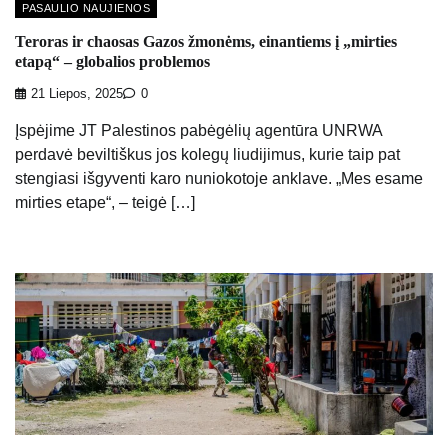
PASAULIO NAUJIENOS
Teroras ir chaosas Gazos žmonėms, einantiems į „mirties
etapą“ – globalios problemos
21 Liepos, 2025
0
Įspėjime JT Palestinos pabėgėlių agentūra UNRWA
perdavė beviltiškus jos kolegų liudijimus, kurie taip pat
stengiasi išgyventi karo nuniokotoje anklave. „Mes esame
mirties etape“, – teigė […]