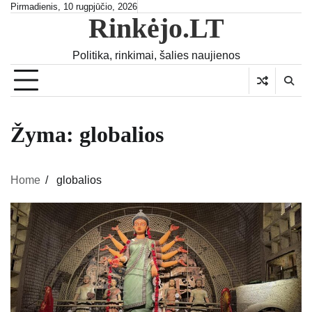
Skip
Pirmadienis, 10 rugpjūčio, 2026
Rinkėjo.LT
to
content
Politika, rinkimai, šalies naujienos
Žyma:
globalios
Home
globalios