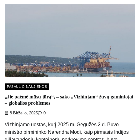
PASAULIO NAUJIENOS
„Jie paėmė mūsų jūrą“, – sako „Vizhinjam“ žuvų gamintojai
– globalios problemos
8 Birželio, 2025
0
Vizhinjamo uostas, kurį 2025 m. Gegužės 2 d. Buvo
ministro pirmininko Narendra Modi, kaip pirmasis Indijos
giliavandenių konteinerių perkrovimo centras, buvo