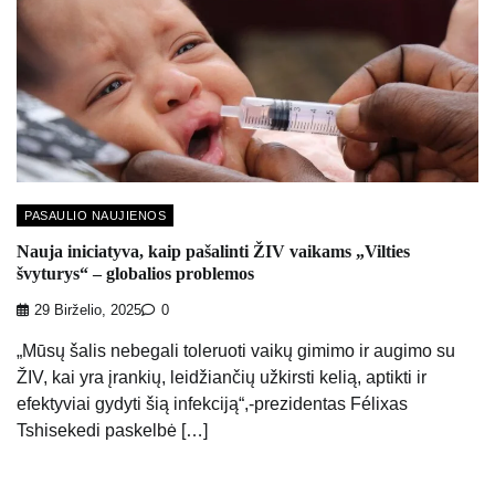
PASAULIO NAUJIENOS
Nauja iniciatyva, kaip pašalinti ŽIV vaikams „Vilties
švyturys“ – globalios problemos
29 Birželio, 2025
0
„Mūsų šalis nebegali toleruoti vaikų gimimo ir augimo su
ŽIV, kai yra įrankių, leidžiančių užkirsti kelią, aptikti ir
efektyviai gydyti šią infekciją“,-prezidentas Félixas
Tshisekedi paskelbė […]