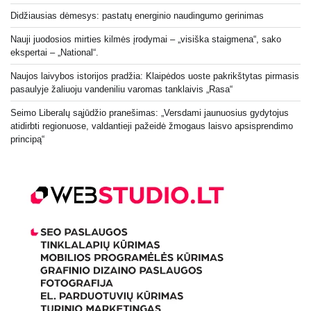
Didžiausias dėmesys: pastatų energinio naudingumo gerinimas
Nauji juodosios mirties kilmės įrodymai – „visiška staigmena“, sako
ekspertai – „National“.
Naujos laivybos istorijos pradžia: Klaipėdos uoste pakrikštytas pirmasis
pasaulyje žaliuoju vandeniliu varomas tanklaivis „Rasa“
Seimo Liberalų sąjūdžio pranešimas: „Versdami jaunuosius gydytojus
atidirbti regionuose, valdantieji pažeidė žmogaus laisvo apsisprendimo
principą“