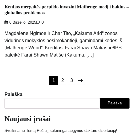
Kenijos mergaitės perpildo invazinį Mathenge medį į baldus –
globalios problemos
6 Birželio, 2025
0
Magdalene Ngimoe ir Char Tito, „Kakuma Arid“ zonos
vidurinės mokyklos besimokantieji, gamindami kėdes iš
„Mathenge Wood“. Kreditas: Farai Shawn Matiashe/IPS
pateikė Farai Shawn Matiše (Kakuma, […]
Įrašų
1
2
3
puslapiavimas
Paieška
Paieška
Naujausi įrašai
Sveikiname Tomą Pečiulį sėkmingai apgynus daktaro disertaciją!