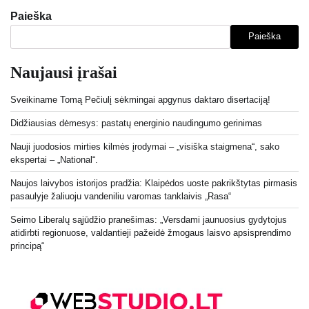
Paieška
Paieška
Naujausi įrašai
Sveikiname Tomą Pečiulį sėkmingai apgynus daktaro disertaciją!
Didžiausias dėmesys: pastatų energinio naudingumo gerinimas
Nauji juodosios mirties kilmės įrodymai – „visiška staigmena“, sako
ekspertai – „National“.
Naujos laivybos istorijos pradžia: Klaipėdos uoste pakrikštytas pirmasis
pasaulyje žaliuoju vandeniliu varomas tanklaivis „Rasa“
Seimo Liberalų sąjūdžio pranešimas: „Versdami jaunuosius gydytojus
atidirbti regionuose, valdantieji pažeidė žmogaus laisvo apsisprendimo
principą“