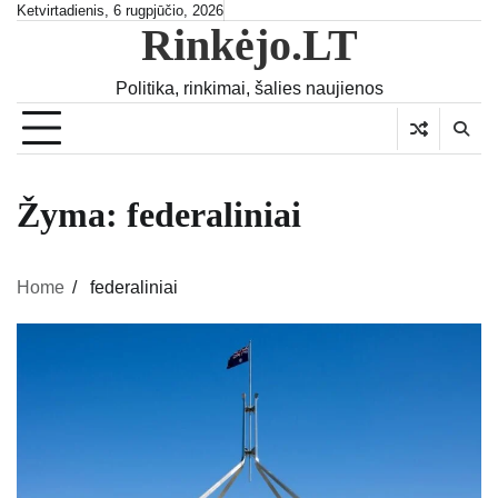
Skip
Ketvirtadienis, 6 rugpjūčio, 2026
Rinkėjo.LT
to
content
Politika, rinkimai, šalies naujienos
Žyma:
federaliniai
Home
federaliniai