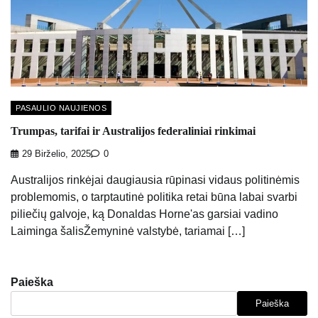
PASAULIO NAUJIENOS
Trumpas, tarifai ir Australijos federaliniai rinkimai
29 Birželio, 2025
0
Australijos rinkėjai daugiausia rūpinasi vidaus politinėmis
problemomis, o tarptautinė politika retai būna labai svarbi
piliečių galvoje, ką Donaldas Horne'as garsiai vadino
Laiminga šalisŽemyninė valstybė, tariamai […]
Paieška
Paieška