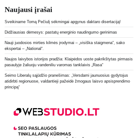
Naujausi įrašai
Sveikiname Tomą Pečiulį sėkmingai apgynus daktaro disertaciją!
Didžiausias dėmesys: pastatų energinio naudingumo gerinimas
Nauji juodosios mirties kilmės įrodymai – „visiška staigmena“, sako
ekspertai – „National“.
Naujos laivybos istorijos pradžia: Klaipėdos uoste pakrikštytas pirmasis
pasaulyje žaliuoju vandeniliu varomas tanklaivis „Rasa“
Seimo Liberalų sąjūdžio pranešimas: „Versdami jaunuosius gydytojus
atidirbti regionuose, valdantieji pažeidė žmogaus laisvo apsisprendimo
principą“