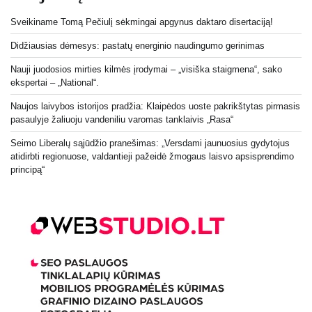
Sveikiname Tomą Pečiulį sėkmingai apgynus daktaro disertaciją!
Didžiausias dėmesys: pastatų energinio naudingumo gerinimas
Nauji juodosios mirties kilmės įrodymai – „visiška staigmena“, sako
ekspertai – „National“.
Naujos laivybos istorijos pradžia: Klaipėdos uoste pakrikštytas pirmasis
pasaulyje žaliuoju vandeniliu varomas tanklaivis „Rasa“
Seimo Liberalų sąjūdžio pranešimas: „Versdami jaunuosius gydytojus
atidirbti regionuose, valdantieji pažeidė žmogaus laisvo apsisprendimo
principą“