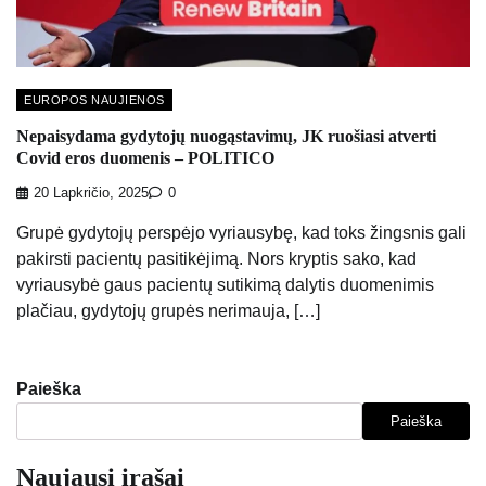
EUROPOS NAUJIENOS
Nepaisydama gydytojų nuogąstavimų, JK ruošiasi atverti
Covid eros duomenis – POLITICO
20 Lapkričio, 2025
0
Grupė gydytojų perspėjo vyriausybę, kad toks žingsnis gali
pakirsti pacientų pasitikėjimą. Nors kryptis sako, kad
vyriausybė gaus pacientų sutikimą dalytis duomenimis
plačiau, gydytojų grupės nerimauja, […]
Paieška
Paieška
Naujausi įrašai