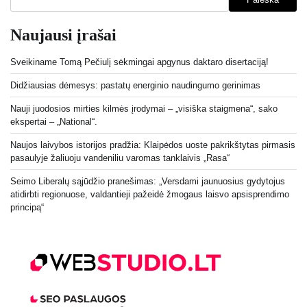
Naujausi įrašai
Sveikiname Tomą Pečiulį sėkmingai apgynus daktaro disertaciją!
Didžiausias dėmesys: pastatų energinio naudingumo gerinimas
Nauji juodosios mirties kilmės įrodymai – „visiška staigmena“, sako
ekspertai – „National“.
Naujos laivybos istorijos pradžia: Klaipėdos uoste pakrikštytas pirmasis
pasaulyje žaliuoju vandeniliu varomas tanklaivis „Rasa“
Seimo Liberalų sąjūdžio pranešimas: „Versdami jaunuosius gydytojus
atidirbti regionuose, valdantieji pažeidė žmogaus laisvo apsisprendimo
principą“