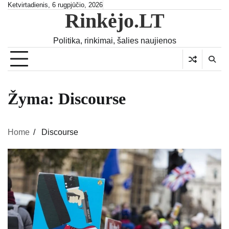
Skip
Ketvirtadienis, 6 rugpjūčio, 2026
Rinkėjo.LT
to
content
Politika, rinkimai, šalies naujienos
Žyma:
Discourse
Home
Discourse