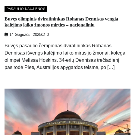
PASAULIO NAUJIENOS
Buvęs olimpinis dviratininkas Rohanas Dennisas vengia
kalėjimo laiko žmonos mirties – nacionaliniu
14 Gegužės, 2025
0
Buvęs pasaulio čempionas dviratininkas Rohanas
Dennisas išvengs kalėjimo laiko mirus jo žmonai, kolegai
olimpei Melissa Hoskins. 34-erių Dennisas trečiadienį
pasirodė Pietų Australijos apygardos teisme, po […]