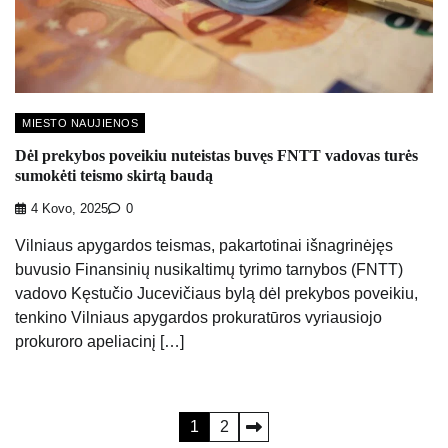
MIESTO NAUJIENOS
Dėl prekybos poveikiu nuteistas buvęs FNTT vadovas turės
sumokėti teismo skirtą baudą
4 Kovo, 2025
0
Vilniaus apygardos teismas, pakartotinai išnagrinėjęs
buvusio Finansinių nusikaltimų tyrimo tarnybos (FNTT)
vadovo Kęstučio Jucevičiaus bylą dėl prekybos poveikiu,
tenkino Vilniaus apygardos prokuratūros vyriausiojo
prokuroro apeliacinį […]
Įrašų
1
2