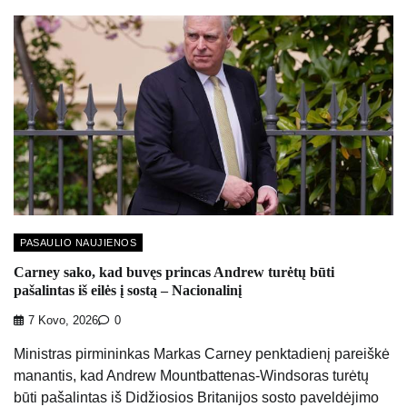
PASAULIO NAUJIENOS
Carney sako, kad buvęs princas Andrew turėtų būti
pašalintas iš eilės į sostą – Nacionalinį
7 Kovo, 2026
0
Ministras pirmininkas Markas Carney penktadienį pareiškė
manantis, kad Andrew Mountbattenas-Windsoras turėtų
būti pašalintas iš Didžiosios Britanijos sosto paveldėjimo