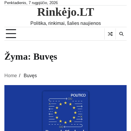
Skip
Penktadienis, 7 rugpjūčio, 2026
Rinkėjo.LT
to
content
Politika, rinkimai, šalies naujienos
Žyma:
Buvęs
Home
Buvęs