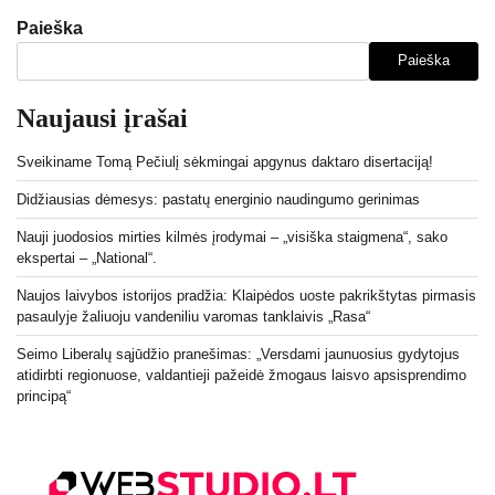
puslapiavimas
Paieška
Paieška
Naujausi įrašai
Sveikiname Tomą Pečiulį sėkmingai apgynus daktaro disertaciją!
Didžiausias dėmesys: pastatų energinio naudingumo gerinimas
Nauji juodosios mirties kilmės įrodymai – „visiška staigmena“, sako
ekspertai – „National“.
Naujos laivybos istorijos pradžia: Klaipėdos uoste pakrikštytas pirmasis
pasaulyje žaliuoju vandeniliu varomas tanklaivis „Rasa“
Seimo Liberalų sąjūdžio pranešimas: „Versdami jaunuosius gydytojus
atidirbti regionuose, valdantieji pažeidė žmogaus laisvo apsisprendimo
principą“