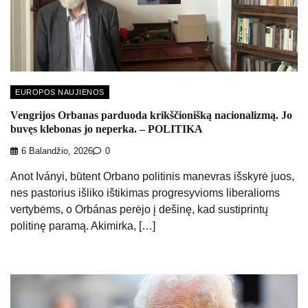
EUROPOS NAUJIENOS
Vengrijos Orbanas parduoda krikščionišką nacionalizmą. Jo
buvęs klebonas jo neperka. – POLITIKA
6 Balandžio, 2026
0
Anot Iványi, būtent Orbano politinis manevras išskyrė juos,
nes pastorius išliko ištikimas progresyvioms liberalioms
vertybėms, o Orbánas perėjo į dešinę, kad sustiprintų
politinę paramą. Akimirka, […]