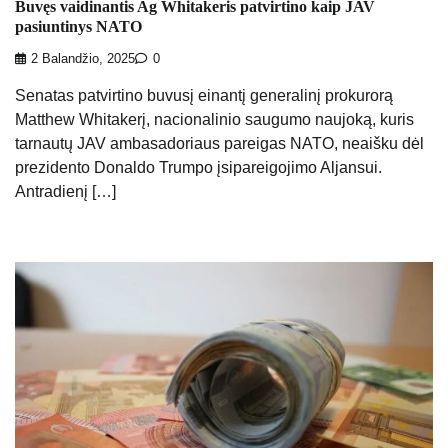
Buvęs vaidinantis Ag Whitakeris patvirtino kaip JAV
pasiuntinys NATO
2 Balandžio, 2025
0
Senatas patvirtino buvusį einantį generalinį prokurorą
Matthew Whitakerį, nacionalinio saugumo naujoką, kuris
tarnautų JAV ambasadoriaus pareigas NATO, neaišku dėl
prezidento Donaldo Trumpo įsipareigojimo Aljansui.
Antradienį […]