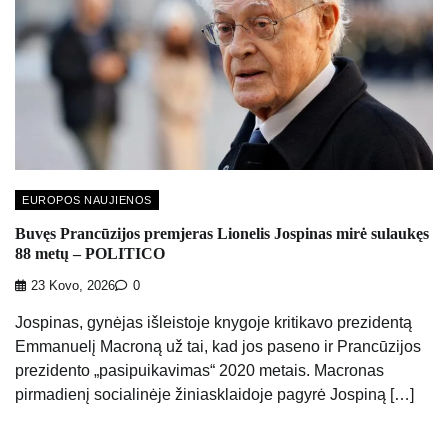
EUROPOS NAUJIENOS
Buvęs Prancūzijos premjeras Lionelis Jospinas mirė sulaukęs
88 metų – POLITICO
23 Kovo, 2026
0
Jospinas, gynėjas išleistoje knygoje kritikavo prezidentą
Emmanuelį Macroną už tai, kad jos paseno ir Prancūzijos
prezidento „pasipuikavimas“ 2020 metais. Macronas
pirmadienį socialinėje žiniasklaidoje pagyrė Jospiną […]