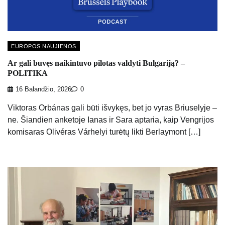
EUROPOS NAUJIENOS
Ar gali buvęs naikintuvo pilotas valdyti Bulgariją? –
POLITIKA
16 Balandžio, 2026
0
Viktoras Orbánas gali būti išvykęs, bet jo vyras Briuselyje –
ne. Šiandien anketoje Ianas ir Sara aptaria, kaip Vengrijos
komisaras Olivéras Várhelyi turėtų likti Berlaymont […]