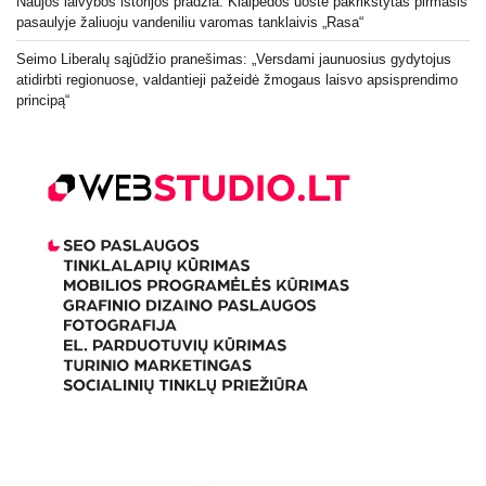
Naujos laivybos istorijos pradžia: Klaipėdos uoste pakrikštytas pirmasis
pasaulyje žaliuoju vandeniliu varomas tanklaivis „Rasa“
Seimo Liberalų sąjūdžio pranešimas: „Versdami jaunuosius gydytojus
atidirbti regionuose, valdantieji pažeidė žmogaus laisvo apsisprendimo
principą“