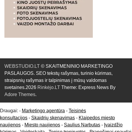
WEBSTUDIO.LT
© SKAITMENINIO MARKETINGO
PASLAUGOS. SEO tekstų rašymas, turinio kūrimas,
straipsnių rašymas ir talpinimas į mūsų valdomas
svetaines.2026
Rinkėjo.LT
Theme: Express News By
Adore Themes
.
Draugai: -
Marketingo agentūra
-
Teisinės
konsultacijos
-
Skaidrių skenavimas
-
Klaipedos miesto
naujienos
-
Miesto naujienos
-
Saulius Narbutas
-
Įvaizdžio
kūrimas
-
Veidoskaita
-
Teniso treniruotės
- Pranešimai spaudai