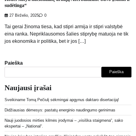
sudėtinga“
27 Birželio, 2025
0
Tai gerai žinoma tiesa, kad stipri armija ir stipri valstybė
eina ranka. Nepriklausomos šalies stiprybę matuoja ne tik
jos ekonomika ir politika, bet ir jos […]
Paieška
Paieška
Naujausi įrašai
Sveikiname Tomą Pečiulį sėkmingai apgynus daktaro disertaciją!
Didžiausias dėmesys: pastatų energinio naudingumo gerinimas
Nauji juodosios mirties kilmės įrodymai – „visiška staigmena“, sako
ekspertai – „National“.