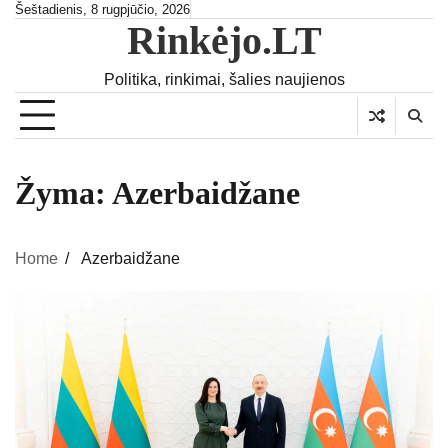
Skip
Šeštadienis, 8 rugpjūčio, 2026
Rinkėjo.LT
to
content
Politika, rinkimai, šalies naujienos
Žyma:
Azerbaidžane
Home
Azerbaidžane