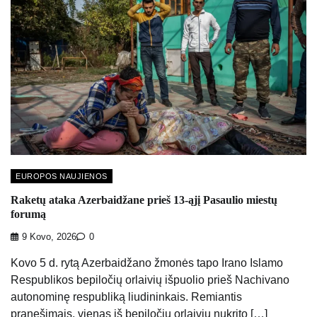
EUROPOS NAUJIENOS
Raketų ataka Azerbaidžane prieš 13-ąjį Pasaulio miestų
forumą
9 Kovo, 2026
0
Kovo 5 d. rytą Azerbaidžano žmonės tapo Irano Islamo
Respublikos bepiločių orlaivių išpuolio prieš Nachivano
autonominę respubliką liudininkais. Remiantis
pranešimais, vienas iš bepiločių orlaivių nukrito […]