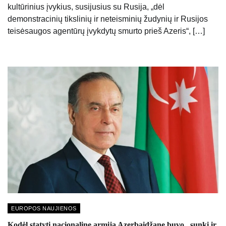
kultūrinius įvykius, susijusius su Rusija, „dėl
demonstracinių tikslinių ir neteisminių žudynių ir Rusijos
teisėsaugos agentūrų įvykdytų smurto prieš Azeris“, […]
EUROPOS NAUJIENOS
Kodėl statyti nacionalinę armiją Azerbaidžane buvo „sunki ir