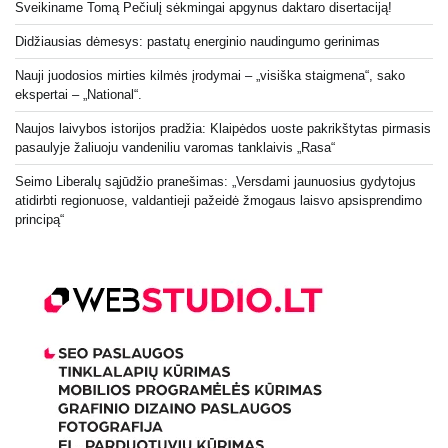
Sveikiname Tomą Pečiulį sėkmingai apgynus daktaro disertaciją!
Didžiausias dėmesys: pastatų energinio naudingumo gerinimas
Nauji juodosios mirties kilmės įrodymai – „visiška staigmena“, sako
ekspertai – „National“.
Naujos laivybos istorijos pradžia: Klaipėdos uoste pakrikštytas pirmasis
pasaulyje žaliuoju vandeniliu varomas tanklaivis „Rasa“
Seimo Liberalų sąjūdžio pranešimas: „Versdami jaunuosius gydytojus
atidirbti regionuose, valdantieji pažeidė žmogaus laisvo apsisprendimo
principą“