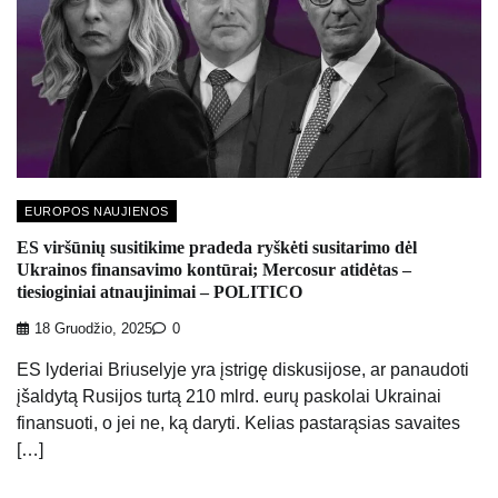
EUROPOS NAUJIENOS
ES viršūnių susitikime pradeda ryškėti susitarimo dėl
Ukrainos finansavimo kontūrai; Mercosur atidėtas –
tiesioginiai atnaujinimai – POLITICO
18 Gruodžio, 2025
0
ES lyderiai Briuselyje yra įstrigę diskusijose, ar panaudoti
įšaldytą Rusijos turtą 210 mlrd. eurų paskolai Ukrainai
finansuoti, o jei ne, ką daryti. Kelias pastarąsias savaites
[…]