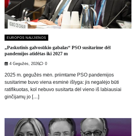
EUROPOS NAUJIENOS
„Paskutinis galvosūkio gabalas“ PSO susitarime dėl
pandemijos atidėtas iki 2027 m
4 Gegužės, 2026
0
2025 m. gegužės mėn. priimtame PSO pandemijos
susitarime buvo viena esminė išlyga: jis negalėjo būti
ratifikuotas, kol nebuvo susitarta dėl vieno iš labiausiai
ginčijamų jo […]