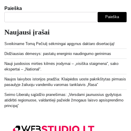
Paieška
Paieška
Naujausi įrašai
Sveikiname Tomą Pečiulį sėkmingai apgynus daktaro disertaciją!
Didžiausias dėmesys: pastatų energinio naudingumo gerinimas
Nauji juodosios mirties kilmės įrodymai – „visiška staigmena“, sako
ekspertai – „National“.
Naujos laivybos istorijos pradžia: Klaipėdos uoste pakrikštytas pirmasis
pasaulyje žaliuoju vandeniliu varomas tanklaivis „Rasa“
Seimo Liberalų sąjūdžio pranešimas: „Versdami jaunuosius gydytojus
atidirbti regionuose, valdantieji pažeidė žmogaus laisvo apsisprendimo
principą“