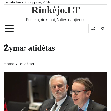
Skip
Ketvirtadienis, 6 rugpjūčio, 2026
Rinkėjo.LT
to
content
Politika, rinkimai, šalies naujienos
Žyma:
atidėtas
Home
atidėtas