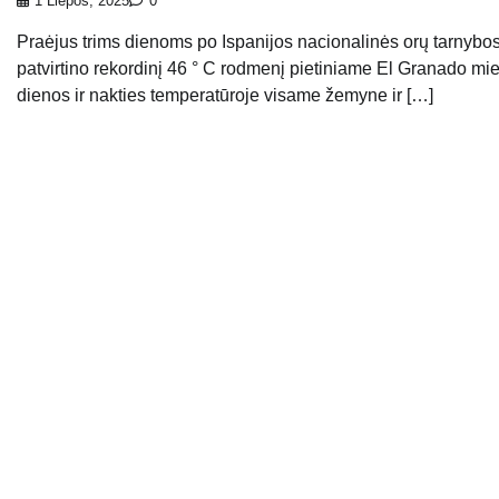
1 Liepos, 2025
0
Praėjus trims dienoms po Ispanijos nacionalinės orų tarnybos
patvirtino rekordinį 46 ° C rodmenį pietiniame El Granado mie
dienos ir nakties temperatūroje visame žemyne ​​ir […]