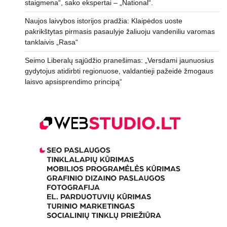
staigmena“, sako ekspertai – „National“.
Naujos laivybos istorijos pradžia: Klaipėdos uoste
pakrikštytas pirmasis pasaulyje žaliuoju vandeniliu varomas
tanklaivis „Rasa“
Seimo Liberalų sąjūdžio pranešimas: „Versdami jaunuosius
gydytojus atidirbti regionuose, valdantieji pažeidė žmogaus
laisvo apsisprendimo principą“