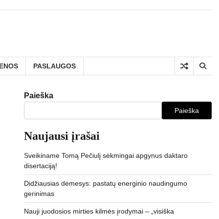
IENOS
PASLAUGOS
Paieška
Paieška
Naujausi įrašai
Sveikiname Tomą Pečiulį sėkmingai apgynus daktaro
disertaciją!
Didžiausias dėmesys: pastatų energinio naudingumo
gerinimas
Nauji juodosios mirties kilmės įrodymai – „visiška