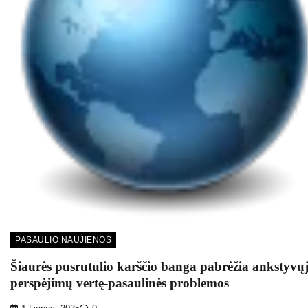
PASAULIO NAUJIENOS
Šiaurės pusrutulio karščio banga pabrėžia ankstyvų
perspėjimų vertę-pasaulinės problemos