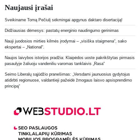
Naujausi įrašai
Sveikiname Tomą Pečiulį sėkmingai apgynus daktaro disertaciją!
Didžiausias dėmesys: pastatų energinio naudingumo gerinimas
Nauji juodosios mirties kilmės įrodymai – „visiška staigmena“, sako
ekspertai – „National“.
Naujos laivybos istorijos pradžia: Klaipėdos uoste pakrikštytas pirmasis
pasaulyje žaliuoju vandeniliu varomas tanklaivis „Rasa“
Seimo Liberalų sąjūdžio pranešimas: „Versdami jaunuosius gydytojus
atidirbti regionuose, valdantieji pažeidė žmogaus laisvo apsisprendimo
principą“