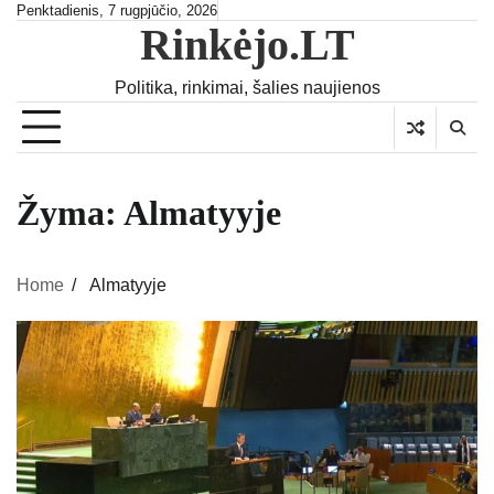
Skip
Penktadienis, 7 rugpjūčio, 2026
Rinkėjo.LT
to
content
Politika, rinkimai, šalies naujienos
Žyma:
Almatyyje
Home
Almatyyje