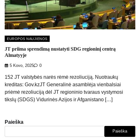
EUROPOS NAUJIENOS
JT priima sprendimą nustatyti SDG regioninį centrą
Almatyyje
5 Kovo, 2025
0
152 JT valstybės narės rėmė rezoliuciją. Nuotraukų
kreditas: Gov.kzJT Generalinė asamblėja vienbalsiai
priėmė rezoliuciją dėl JT regioninio tvaraus vystymosi
tikslų (SDGS) Vidurinės Azijos ir Afganistano […]
Paieška
Paieška