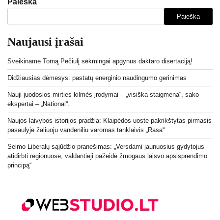
Paieška
Paieška
Naujausi įrašai
Sveikiname Tomą Pečiulį sėkmingai apgynus daktaro disertaciją!
Didžiausias dėmesys: pastatų energinio naudingumo gerinimas
Nauji juodosios mirties kilmės įrodymai – „visiška staigmena“, sako
ekspertai – „National“.
Naujos laivybos istorijos pradžia: Klaipėdos uoste pakrikštytas pirmasis
pasaulyje žaliuoju vandeniliu varomas tanklaivis „Rasa“
Seimo Liberalų sąjūdžio pranešimas: „Versdami jaunuosius gydytojus
atidirbti regionuose, valdantieji pažeidė žmogaus laisvo apsisprendimo
principą“