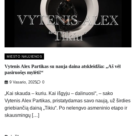
MIESTO NAUJIENOS
Vytenis Alex Partikas su nauja daina atskleidžia: „Aš vėl
pasiruošęs mylėti!“
9 Vasario, 2025
0
„Kai skauda – kuriu. Kai išgyju – dalinuosi“, – sako
Vytenis Alex Partikas, pristatydamas savo naują, už širdies
griebiančią dainą „Tikiu“. Po nelengvo asmeninio etapo ir
skausmingų […]