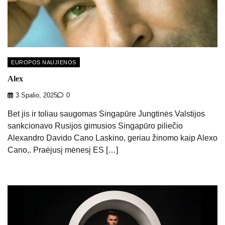
EUROPOS NAUJIENOS
Alex
3 Spalio, 2025
0
Bet jis ir toliau saugomas Singapūre Jungtinės Valstijos
sankcionavo Rusijos gimusios Singapūro piliečio
Alexandro Davido Cano Laskino, geriau žinomo kaip Alexo
Cano,. Praėjusį mėnesį ES […]